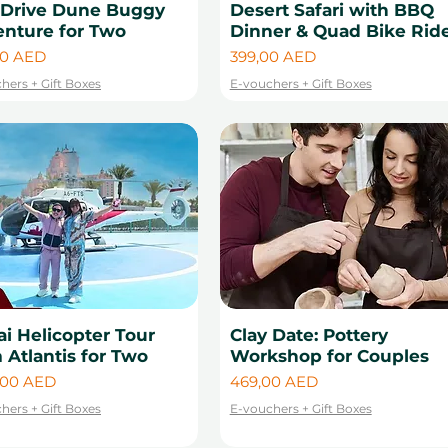
-Drive Dune Buggy
Desert Safari with BBQ
nture for Two
Dinner & Quad Bike Rid
Цена
00 AED
399,00 AED
hers + Gift Boxes
E-vouchers + Gift Boxes
i Helicopter Tour
Clay Date: Pottery
 Atlantis for Two
Workshop for Couples
Цена
,00 AED
469,00 AED
hers + Gift Boxes
E-vouchers + Gift Boxes