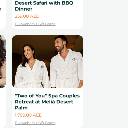
Desert Safari with BBQ
e
Dinner
Цена
239,00 AED
E-vouchers + Gift Boxes
"Two of You" Spa Couples
Retreat at Meliá Desert
Palm
Цена
1 799,00 AED
E-vouchers + Gift Boxes