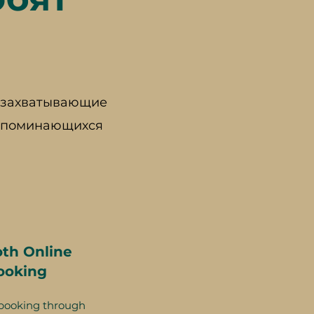
е захватывающие
запоминающихся
th Online
ooking
booking through