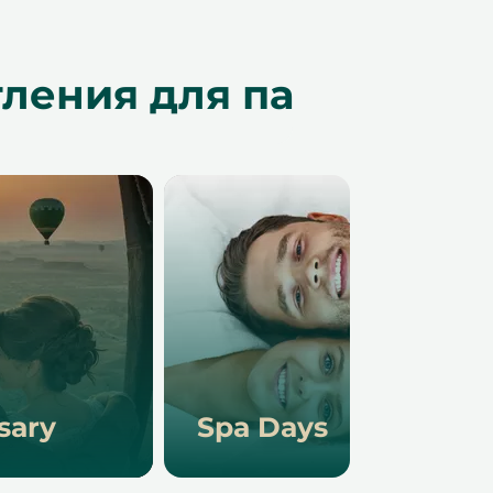
ления для пар
sary
Spa Days