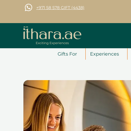
+971 58 578 GIFT (4438)
Gifts For
Experiences