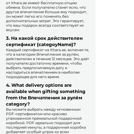
от Ithara.ae имеют бесплатную опцию
обмена. Если получателю станет ясно, что
другое впечатление больше ему подходит,
он может легко его поменять без
дополнительных затрат. Это гарантирует,
что ваш подарок всегда соответствует их
вкусам.
​
3. На какой срок действителен
сертификат {categoyName}?
Каждый сертификат на Ithara.ae, включая те,
что в категории Впечатления за рулём,
действителен в течение 12 месяцев. Это даёт
получателю достаточно времени, чтобы
выбрать предпочитаемую дату и
насладиться впечатлением в наиболее
подходящее для него время.​
4. What delivery options are
available when gifting something
from the Впечатления за рулём
category?
Вы можете выбрать между мгновенным
PDF-сертификатом или красиво
упакованной премиальной подарочной
коробкой. PDF идеально подходит для
последней минуты, а подарочная коробка
добавляет особый штрих ко всем