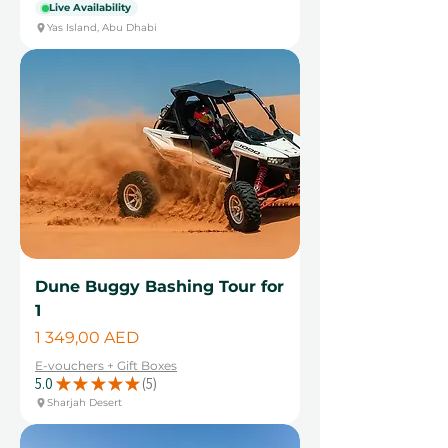
Live Availability
Yas Island, Abu Dhabi
Dune Buggy Bashing Tour for
1
Цена
1 349,00 AED
E-vouchers + Gift Boxes
5.0
★
★
★
★
★
5
5
Sharjah Desert