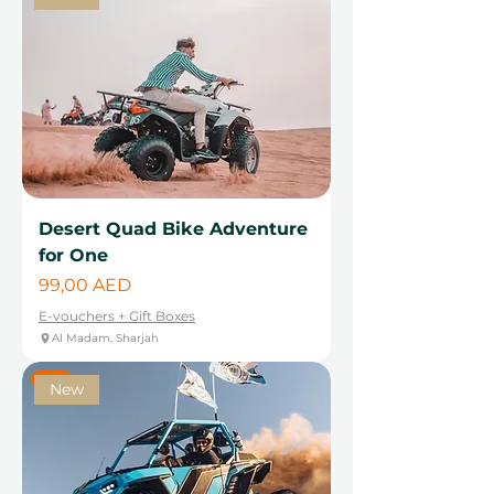
Desert Quad Bike Adventure
for One
Цена
99,00 AED
E-vouchers + Gift Boxes
Al Madam, Sharjah
New
New