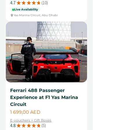
4.7
★
★
★
★
★
10
10
Live Availability
Yas Marina Circuit, Abu Dhabi
Ferrari 488 Passenger
Experience at F1 Yas Marina
Circuit
Цена
1 699,00 AED
E-vouchers + Gift Boxes
4.8
★
★
★
★
★
5
5