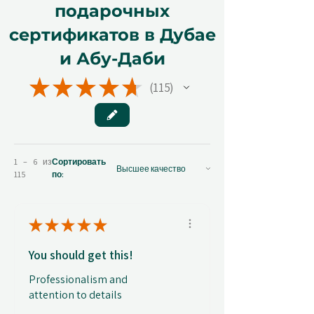
подарочных
сертификатов в Дубае
и Абу-Даби
★
★
★
★
★
115
115
1 – 6 из
Сортировать
115
по:
★
★
★
★
★
You should get this!
Professionalism and
attention to details