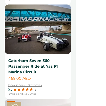
Caterham Seven 360
Passenger Ride at Yas F1
Marina Circuit
Цена
469,00 AED
E-vouchers + Gift Boxes
5.0
★
★
★
★
★
8
8
Yas Island, Abu Dhabi
New
New