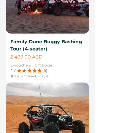
Family Dune Buggy Bashing
Tour (4-seater)
Цена
2 499,00 AED
E-vouchers + Gift Boxes
4.7
★
★
★
★
★
6
6
Sharjah Desert, Sharjah