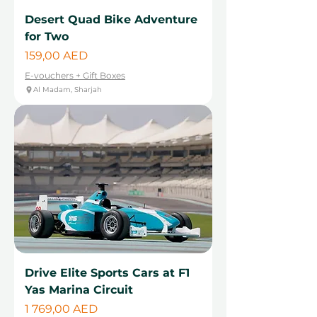
Desert Quad Bike Adventure
for Two
Цена
159,00 AED
E-vouchers + Gift Boxes
Al Madam, Sharjah
Drive Elite Sports Cars at F1
Yas Marina Circuit
Цена
1 769,00 AED