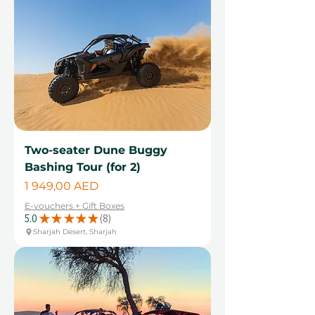
Two-seater Dune Buggy
Bashing Tour (for 2)
Цена
1 949,00 AED
E-vouchers + Gift Boxes
5.0
★
★
★
★
★
8
8
Sharjah Desert, Sharjah