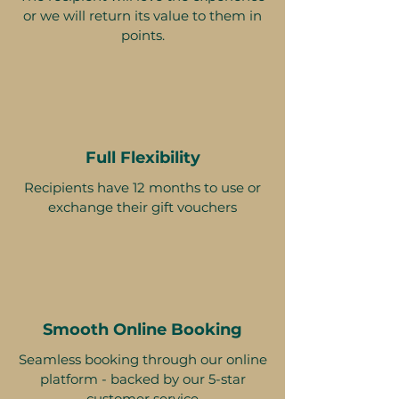
or we will return its value to them in
points.
Full Flexibility
Recipients have 12 months to use or
exchange their gift vouchers
Smooth Online Booking
Seamless booking through our online
platform - backed by our 5-star
customer service