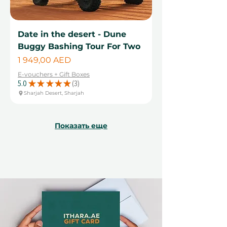
Date in the desert - Dune
Buggy Bashing Tour For Two
Цена
1 949,00 AED
E-vouchers + Gift Boxes
5.0
★
★
★
★
★
3
3
Sharjah Desert, Sharjah
Показать еще