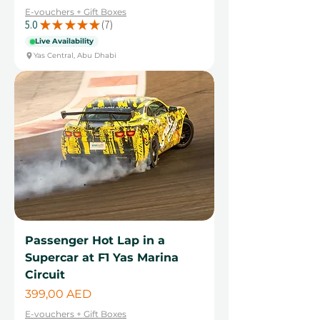
E-vouchers + Gift Boxes
5.0
★
★
★
★
★
7
7
Live Availability
Yas Central, Abu Dhabi
Passenger Hot Lap in a
Supercar at F1 Yas Marina
Circuit
Цена
399,00 AED
E-vouchers + Gift Boxes