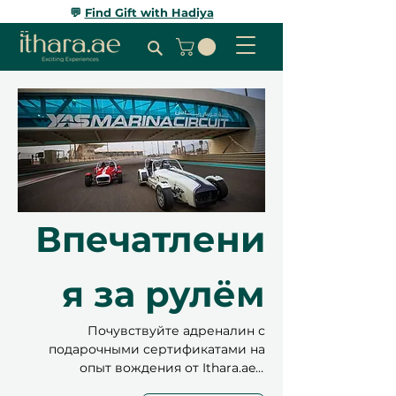
💬
Find Gift with Hadiya
Впечатлени
я за рулём
Почувствуйте адреналин с
подарочными сертификатами на
опыт вождения от Ithara.ae –
идеально для любителей острых