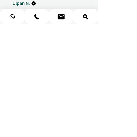
Ulpan N.
★
★
★
★
★
I purchased a massage gift
and the whole experience was
seamless. The w...
ПОКАЗАТЬ БОЛЬШЕ
Sou
Показать ответ
6 дней
назад
(1)
★
★
★
★
★
Fantastic gifting portal with a