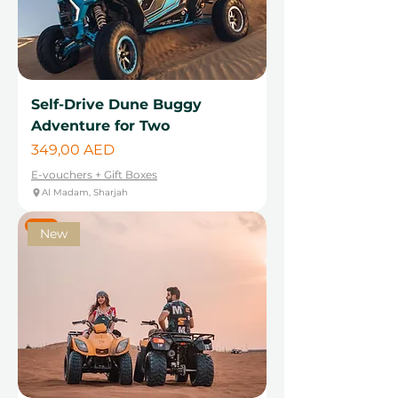
Self-Drive Dune Buggy
Adventure for Two
Цена
349,00 AED
E-vouchers + Gift Boxes
Al Madam, Sharjah
New
New