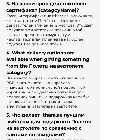
3. На какой срок действителен
сертификат {categoyName}?
Каждый сертификат на Ithara.ae, включая те,
что в категории Полёты на вертолёте,
действителен в течение 12 месяцев. Это даёт
получателю достаточно времени, чтобы
выбрать предпочитаемую дату и
насладиться впечатлением в наиболее
подходящее для него время.​
4. What delivery options are
available when gifting something
from the Полёты на вертолёте
category?
Вы можете выбрать между мгновенным
PDF-сертификатом или красиво
упакованной премиальной подарочной
коробкой. PDF идеально подходит для
последней минуты, а подарочная коробка
добавляет особый штрих ко всем
впечатлениям Полёты на вертолёте.​
5. Что делает Ithara.ae лучшим
выбором для подарков в Полёты
на вертолёте по сравнению с
сайтами со скидками?​