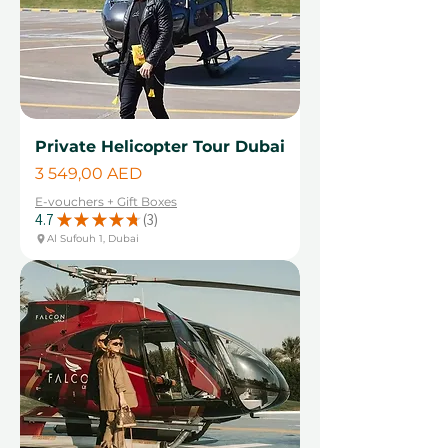
Private Helicopter Tour Dubai
Цена
3 549,00 AED
E-vouchers + Gift Boxes
4.7
★
★
★
★
★
3
3
Al Sufouh 1, Dubai