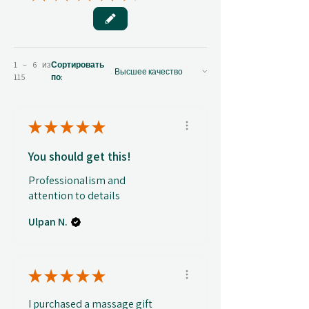
1 – 6 из
Сортировать
115
по:
★
★
★
★
★
You should get this!
Professionalism and
attention to details
Ulpan N.
★
★
★
★
★
I purchased a massage gift