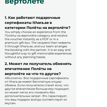
вертолёте
1. Как работают подарочные
сертификаты Ithara.ae в
категории Полёты на вертолёте?
You simply choose an experience from the
Полёты на вертолёте category and receive
the voucher instantly as a PDF or in a
premium gift box. The recipient then redeems
it through Ithara.ae, and our team arranges
the booking with the partner. It is an easy and
thoughtful way to gift memorable experiences
without any planning hassle.
2. Может ли получатель обменять
впечатление Полёты на
вертолёте на что-то другое?
Абсолютно. Все подарочные сертификаты
от Ithara.ae имеют бесплатную опцию
обмена. Если получателю станет ясно, что
другое впечатление больше ему подходит,
он может легко его поменять без
дополнительных затрат. Это гарантирует,
что ваш подарок всегда соответствует их
вкусам.
​