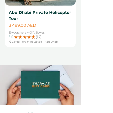
Abu Dhabi Private Helicopter
Tour
Цена
3 499,00 AED
E-vouchers + Gift Boxes
5.0
★
★
★
★
★
12
12
Zayed Port, Mina Zayed - Abu Dhabi