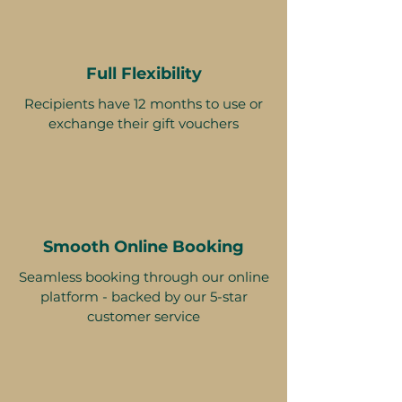
Full Flexibility
Recipients have 12 months to use or
exchange their gift vouchers
Smooth Online Booking
Seamless booking through our online
platform - backed by our 5-star
customer service