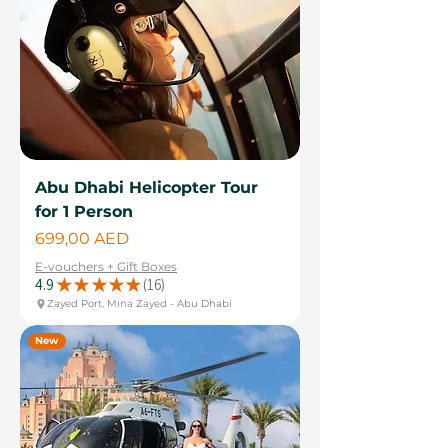
Abu Dhabi Helicopter Tour
for 1 Person
Цена
699,00 AED
E-vouchers + Gift Boxes
4.9
★
★
★
★
★
16
16
Zayed Port, Mina Zayed - Abu Dhabi
New