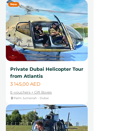
New
Private Dubai Helicopter Tour
from Atlantis
Цена
3 145,00 AED
E-vouchers + Gift Boxes
Palm Jumeirah - Dubai