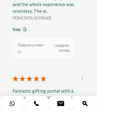
and the whole experience was
seamless. The w...
ПОКАЗАТЬ БОЛЬШЕ
Sou
Показать ответ
1 неделю
назад
(1)
★
★
★
★
★
Fantastic gifting portal with a
huge variety of options. I also
received...
ПОКАЗАТЬ БОЛЬШЕ
Abbey B.
Показать ответ
1 неделю