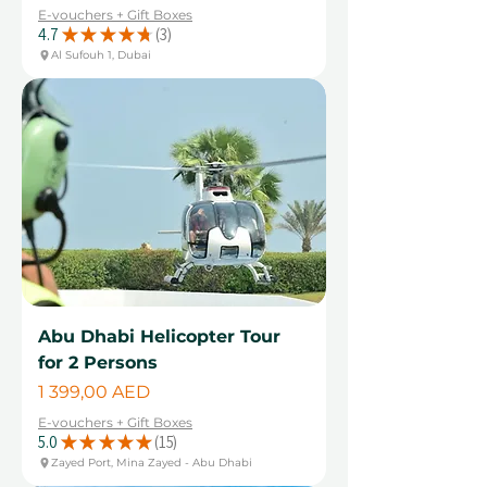
E-vouchers + Gift Boxes
4.7
★
★
★
★
★
3
3
Al Sufouh 1, Dubai
Abu Dhabi Helicopter Tour
for 2 Persons
Цена
1 399,00 AED
E-vouchers + Gift Boxes
5.0
★
★
★
★
★
15
15
Zayed Port, Mina Zayed - Abu Dhabi