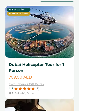
★ Bestseller
✦ 2025 Winner
Dubai Helicopter Tour for 1
Person
Цена
709,00 AED
E-vouchers + Gift Boxes
4.8
★
★
★
★
★
8
8
Al Sufouh 1, Dubai