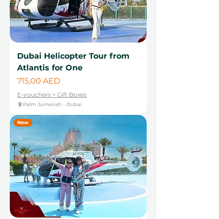
Dubai Helicopter Tour from
Atlantis for One
Цена
715,00 AED
E-vouchers + Gift Boxes
Palm Jumeirah - Dubai
New