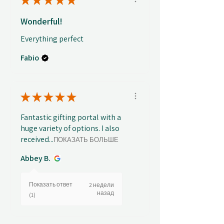
★
★
★
★
★
Wonderful!
Everything perfect
Fabio
★
★
★
★
★
Fantastic gifting portal with a
huge variety of options. I also
received...
ПОКАЗАТЬ БОЛЬШЕ
Abbey B.
Показать ответ
2 недели
назад
(1)