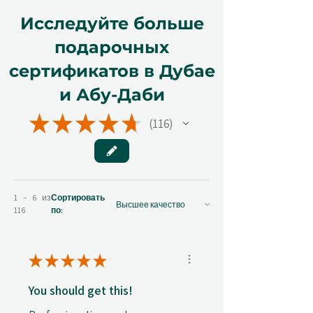
Исследуйте больше
подарочных
сертификатов в Дубае
и Абу-Даби
★
★
★
★
★
116
116
1 – 6 из
Сортировать
116
по:
★
★
★
★
★
You should get this!