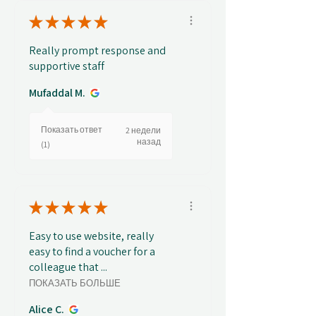
★
★
★
★
★
Really prompt response and
supportive staff
Mufaddal M.
Показать ответ
2 недели
назад
(1)
★
★
★
★
★
Easy to use website, really
easy to find a voucher for a
colleague that ...
ПОКАЗАТЬ БОЛЬШЕ
Alice C.