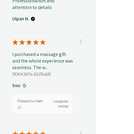
Professionalism and
attention to details
Ulpan N.
★
★
★
★
★
I purchased a massage gift
and the whole experience was
seamless. The w...
ПОКАЗАТЬ БОЛЬШЕ
Sou
Показать ответ
1 неделю
назад
(1)