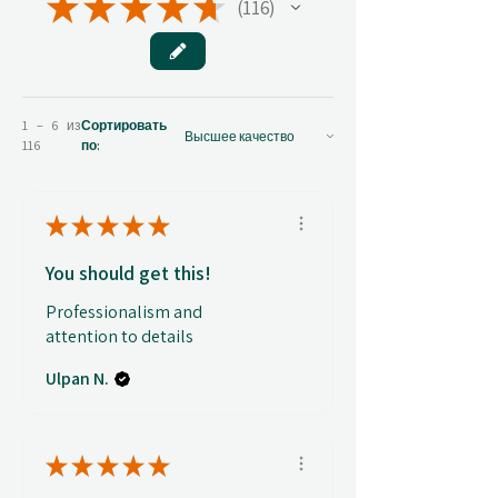
★
★
★
★
★
116
116
1 – 6 из
Сортировать
116
по:
★
★
★
★
★
You should get this!
Professionalism and
attention to details
Ulpan N.
★
★
★
★
★