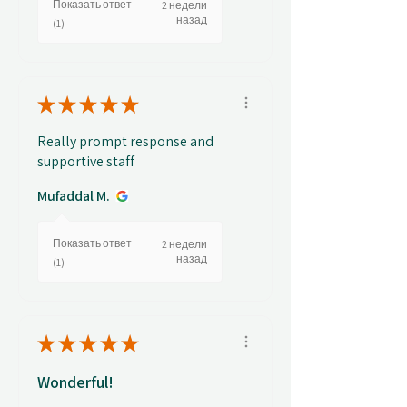
Показать ответ
2 недели
назад
(1)
★
★
★
★
★
Really prompt response and
supportive staff
Mufaddal M.
Показать ответ
2 недели
назад
(1)
★
★
★
★
★
Wonderful!