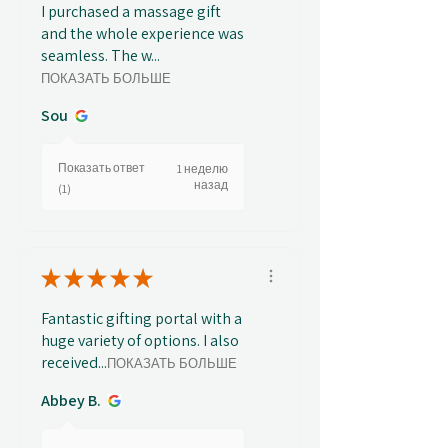
I purchased a massage gift
and the whole experience was
seamless. The w...
ПОКАЗАТЬ БОЛЬШЕ
Sou
Показать ответ
1 неделю
назад
(1)
★
★
★
★
★
Fantastic gifting portal with a
huge variety of options. I also
received...
ПОКАЗАТЬ БОЛЬШЕ
Abbey B.