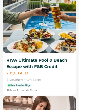
RIVA Ultimate Pool & Beach
Escape with F&B Credit
Цена
289,00 AED
E-vouchers + Gift Boxes
Live Availability
Palm Jumeirah, Dubai