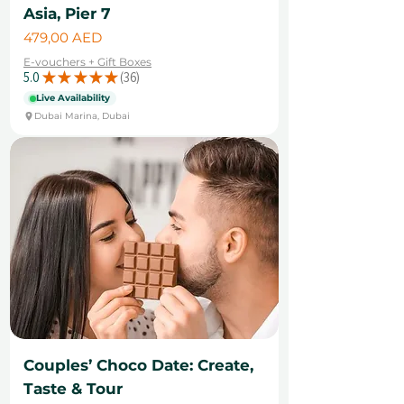
Asia, Pier 7
Цена
479,00 AED
E-vouchers + Gift Boxes
5.0
★
★
★
★
★
36
36
Live Availability
Dubai Marina, Dubai
Couples’ Choco Date: Create,
Taste & Tour