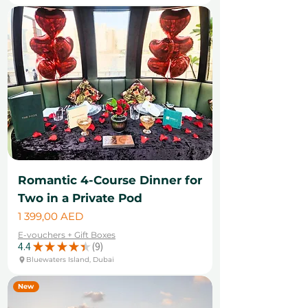
Romantic 4-Course Dinner for
Two in a Private Pod
Цена
1 399,00 AED
E-vouchers + Gift Boxes
4.4
★
★
★
★
★
9
9
Bluewaters Island, Dubai
New