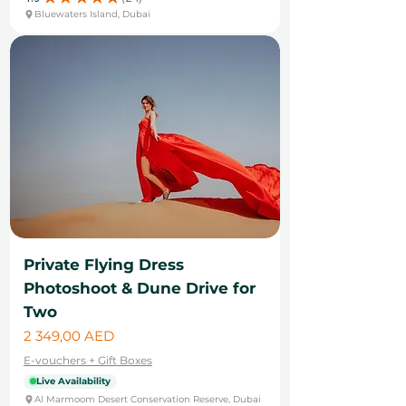
24
Bluewaters Island, Dubai
Private Flying Dress
Photoshoot & Dune Drive for
Two
Цена
2 349,00 AED
E-vouchers + Gift Boxes
Live Availability
Al Marmoom Desert Conservation Reserve, Dubai