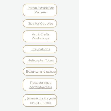
Романтические
Ужины
Spa for Couples
Art & Crafts
Workshops
Staycations
Helicopter Tours
Воздушные шары
Подарочные
сертификаты
Дайвинг и водные
виды спорта