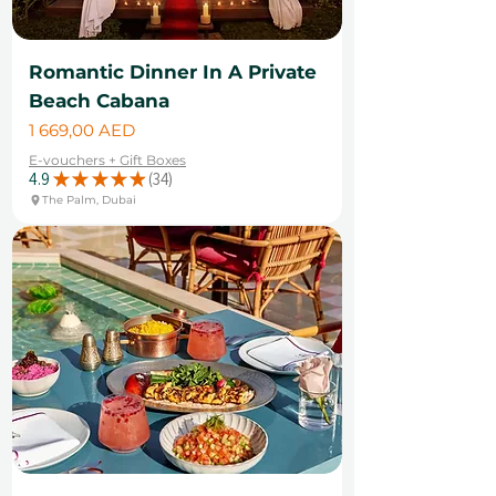
Romantic Dinner In A Private
Beach Cabana
Цена
1 669,00 AED
E-vouchers + Gift Boxes
4.9
★
★
★
★
★
34
34
The Palm, Dubai