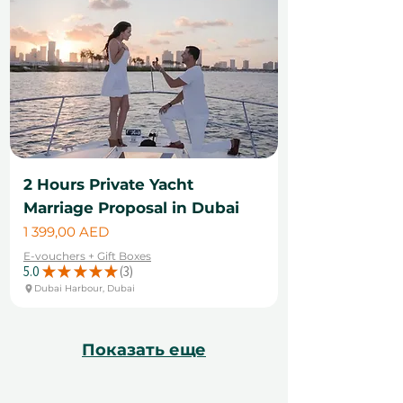
2 Hours Private Yacht
Marriage Proposal in Dubai
Цена
1 399,00 AED
E-vouchers + Gift Boxes
5.0
★
★
★
★
★
3
3
Dubai Harbour, Dubai
Показать еще