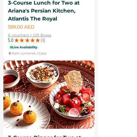
3-Course Lunch for Two at
Ariana's Persian Kitchen,
Atlantis The Royal
Цена
599,00 AED
E-vouchers + Gift Boxes
5.0
★
★
★
★
★
3
3
Live Availability
Palm Jumeirah, Dubai