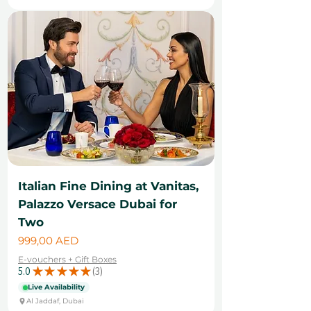
Italian Fine Dining at Vanitas,
Palazzo Versace Dubai for
Two
Цена
999,00 AED
E-vouchers + Gift Boxes
5.0
★
★
★
★
★
3
3
Live Availability
Al Jaddaf, Dubai