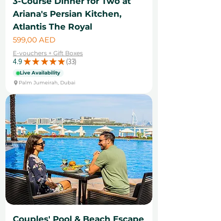
3-Course Dinner for Two at
Ariana's Persian Kitchen,
Atlantis The Royal
Цена
599,00 AED
E-vouchers + Gift Boxes
4.9
★
★
★
★
★
33
33
Live Availability
Palm Jumeirah, Dubai
Couples' Pool & Beach Escape