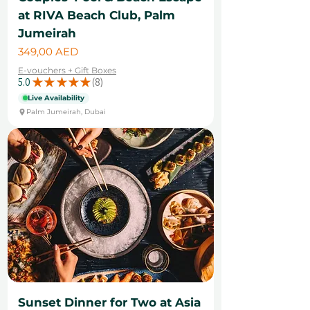
at RIVA Beach Club, Palm
Jumeirah
Цена
349,00 AED
E-vouchers + Gift Boxes
5.0
★
★
★
★
★
8
8
Live Availability
Palm Jumeirah, Dubai
Sunset Dinner for Two at Asia