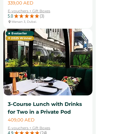
Цена
339,00 AED
E-vouchers + Gift Boxes
5.0
★
★
★
★
★
3
3
Warsan 3, Dubai.
★ Bestseller
✦ 2025 Winner
3-Course Lunch with Drinks
for Two in a Private Pod
Цена
409,00 AED
E-vouchers + Gift Boxes
4.9
★
★
★
★
★
24