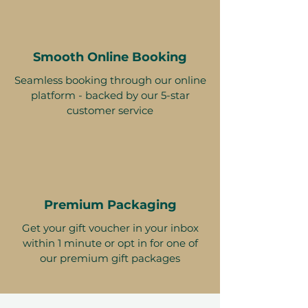
Smooth Online Booking
Seamless booking through our online
platform - backed by our 5-star
customer service
Premium Packaging
Get your gift voucher in your inbox
within 1 minute or opt in for one of
our premium gift packages