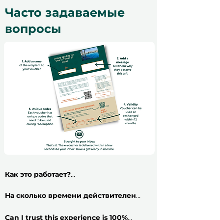
Часто задаваемые
вопросы
Как это работает?
​Приобрести подарочный сертификат
на впечатление очень просто: следуйте
На сколько времени действителен
этим 5 шагам и получайте свой
сертификат?
Все подарочные
сертификат менее чем за 2 минуты!
сертификаты действительны в течение
Can I trust this experience is 100%