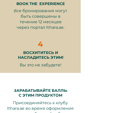
ресторана, и его нельзя
BOOK THE EXPERIENCE
хранить на месте.
Что включено:
Все бронирования могут
быть совершены в
Доступ к полному ужин-буфету
течение 12 месяцев
в Gastronomy для двух гостей
через портал Ithara.ae.
Премиум бутылированная
вода, подаваемая во время
4
Вашего обеда
Бесплатная парковка с
ВОСХИТИТЕСЬ И
услугами валета в Atlantis The
НАСЛАДИТЕСЬ ЭТИМ!
Royal
Вы это не забудете!
Впечатление от ужина длится
до 2 часов
ЗАРАБАТЫВАЙТЕ БАЛЛЫ
Почему это отличный подарок:
С ЭТИМ ПРОДУКТОМ
Присоединяйтесь к клубу
Глобальные вкусы, местная
Ithara.ae во время оформления
роскошь
– Богатый