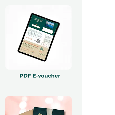
мирового класса и
незабываемую атмосферу — всё
в одном замечательном вечере.
Обратите внимание: это
впечатление недоступно в
летние месяцы июля и августа.
Бронирование возобновится с
сентября 2025 года.
PDF E-voucher
Мелкий шрифт 📜
Этот подарочный сертификат
действителен в течение 12
месяцев и имеет уникальный код