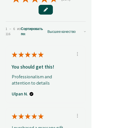
116
1 – 6 из
Сортировать
116
по:
★
★
★
★
★
You should get this!
Professionalism and
attention to details
Ulpan N.
★
★
★
★
★
I purchased a massage gift