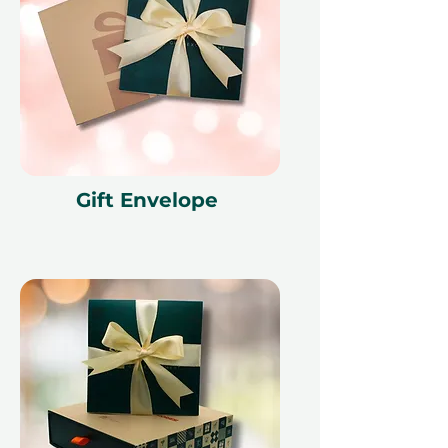
идентификации, может быть
использован только один раз, не
может быть обменян на
наличные, заменен в случае
утери и не подлежит возврату.
Подарочный сертификат должен
быть указан при использовании и
может быть использован только
на ithara.ae. Требуется
Gift Envelope
предварительное бронирование,
которое подлежит наличию;
бронирование на тот же день не
может быть обработано из-за
политики наших партнеров.
Отмена бронирования может
сделать сертификат
недействительным. Условия
могут изменяться.