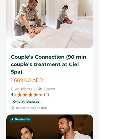
Couple’s Connection (90 min
couple’s treatment at Ciel
Spa)
Цена
1 689,00 AED
E-vouchers + Gift Boxes
4.5
★
★
★
★
★
4
4
Only at Ithara.ae
Business Bay, Dubai
★ Bestseller