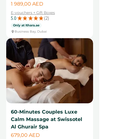
Цена
1 989,00 AED
E-vouchers + Gift Boxes
5.0
★
★
★
★
★
2
2
Only at Ithara.ae
Business Bay, Dubai
60-Minutes Couples Luxe
Calm Massage at Swissotel
Al Ghurair Spa
Цена
679,00 AED