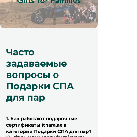
Gifts for Families
Часто
задаваемые
вопросы о
Подарки СПА
для пар
1. Как работают подарочные
сертификаты Ithara.ae в
категории Подарки СПА для пар?
You simply choose an experience from the