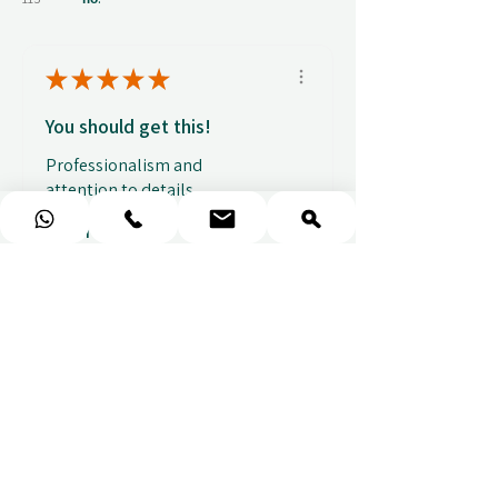
★
★
★
★
★
You should get this!
Professionalism and
attention to details
Ulpan N.
★
★
★
★
★
I purchased a massage gift
and the whole experience was
seamless. The w...
ПОКАЗАТЬ БОЛЬШЕ
Sou