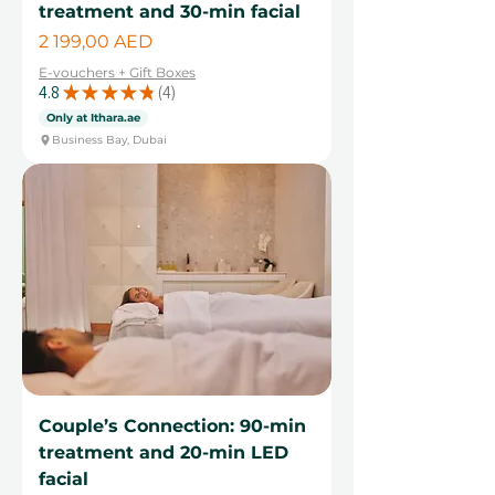
treatment and 30-min facial
Цена
2 199,00 AED
E-vouchers + Gift Boxes
4.8
★
★
★
★
★
4
4
Only at Ithara.ae
Business Bay, Dubai
Couple’s Connection: 90-min
treatment and 20-min LED
facial