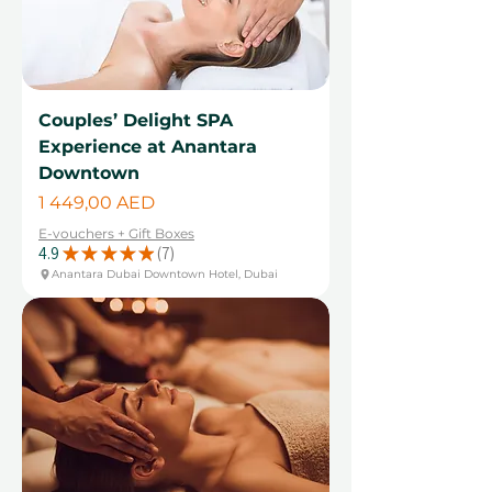
Couples’ Delight SPA
Experience at Anantara
Downtown
Цена
1 449,00 AED
E-vouchers + Gift Boxes
4.9
★
★
★
★
★
7
7
Anantara Dubai Downtown Hotel, Dubai