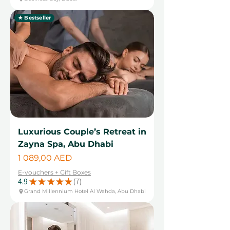
★ Bestseller
Luxurious Couple’s Retreat in
Zayna Spa, Abu Dhabi
Цена
1 089,00 AED
E-vouchers + Gift Boxes
4.9
★
★
★
★
★
7
7
Grand Millennium Hotel Al Wahda, Abu Dhabi