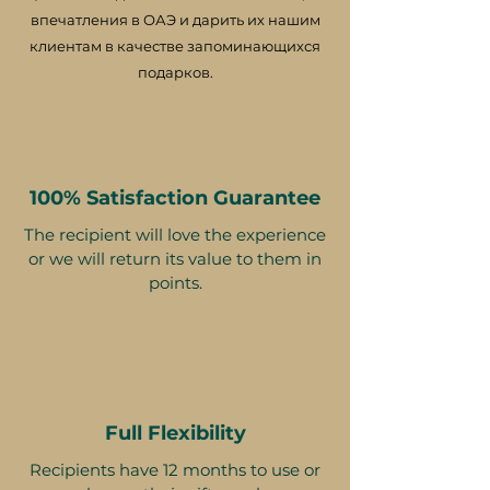
впечатления в ОАЭ и дарить их нашим
клиентам в качестве запоминающихся
подарков.
100% Satisfaction Guarantee
The recipient will love the experience
or we will return its value to them in
points.
Full Flexibility
Recipients have 12 months to use or