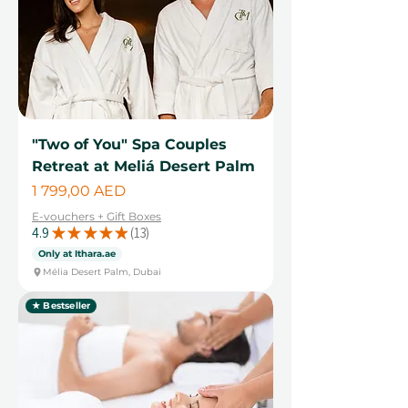
"Two of You" Spa Couples
Retreat at Meliá Desert Palm
Цена
1 799,00 AED
E-vouchers + Gift Boxes
4.9
★
★
★
★
★
13
13
Only at Ithara.ae
Mélia Desert Palm, Dubai
★ Bestseller