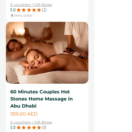
E-vouchers + Gift Boxes
5.0
★
★
★
★
★
2
2
Deira, Dubai
60 Minutes Couples Hot
Stones Home Massage in
Abu Dhabi
Цена
559,00 AED
E-vouchers + Gift Boxes
5.0
★
★
★
★
★
3
3