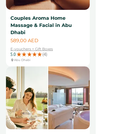
Couples Aroma Home
Massage & Facial in Abu
Dhabi
Цена
589,00 AED
E-vouchers + Gift Boxes
5.0
★
★
★
★
★
4
4
Abu Dhabi