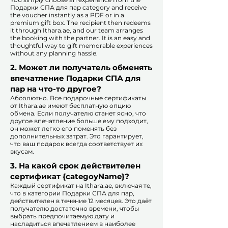
Подарки СПА для пар category and receive
the voucher instantly as a PDF or in a
premium gift box. The recipient then redeems
it through Ithara.ae, and our team arranges
the booking with the partner. It is an easy and
thoughtful way to gift memorable experiences
without any planning hassle.
2. Может ли получатель обменять
впечатление Подарки СПА для
пар на что-то другое?
Абсолютно. Все подарочные сертификаты
от Ithara.ae имеют бесплатную опцию
обмена. Если получателю станет ясно, что
другое впечатление больше ему подходит,
он может легко его поменять без
дополнительных затрат. Это гарантирует,
что ваш подарок всегда соответствует их
вкусам.
​
3. На какой срок действителен
сертификат {categoyName}?
Каждый сертификат на Ithara.ae, включая те,
что в категории Подарки СПА для пар,
действителен в течение 12 месяцев. Это даёт
получателю достаточно времени, чтобы
выбрать предпочитаемую дату и
насладиться впечатлением в наиболее