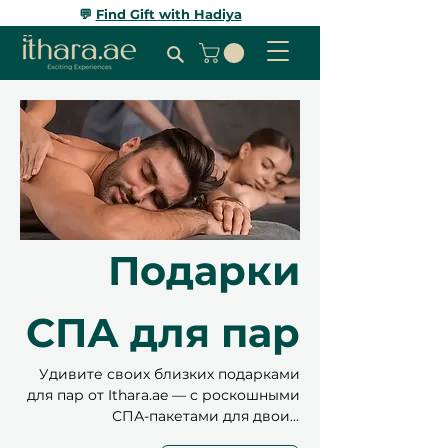
💬
Find Gift with Hadiya
Подарки
СПА для пар
Удивите своих близких подарками
для пар от Ithara.ae — с роскошными
СПА-пакетами для двоих,
романтическими хаммамами и