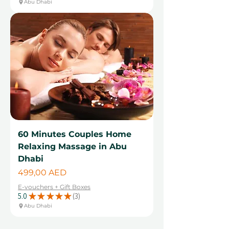
Abu Dhabi
60 Minutes Couples Home
Relaxing Massage in Abu
Dhabi
Цена
499,00 AED
E-vouchers + Gift Boxes
5.0
★
★
★
★
★
3
3
Abu Dhabi