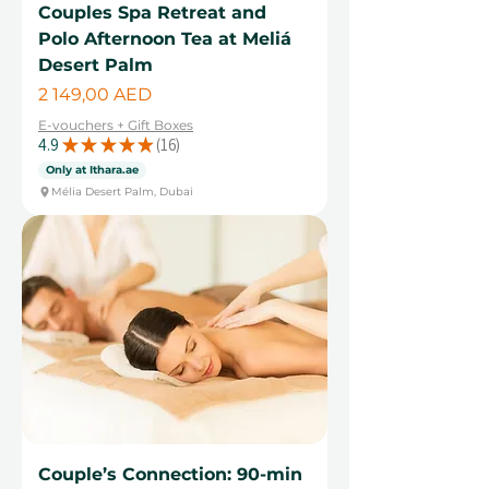
Couples Spa Retreat and
Polo Afternoon Tea at Meliá
Desert Palm
Цена
2 149,00 AED
E-vouchers + Gift Boxes
4.9
★
★
★
★
★
16
16
Only at Ithara.ae
Mélia Desert Palm, Dubai
Couple’s Connection: 90-min