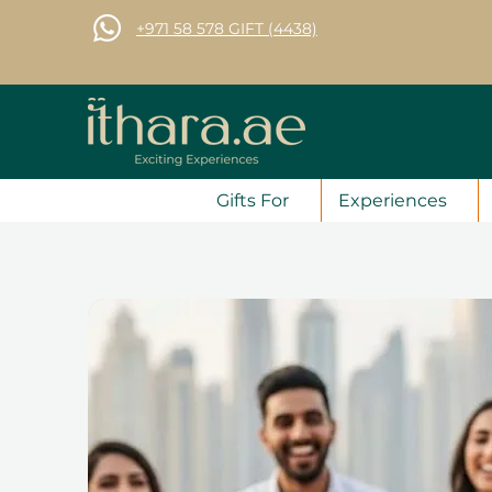
+971 58 578 GIFT (4438)
Gifts For
Experiences