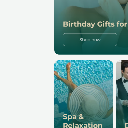
Birthday Gifts fo
Shop now
Spa &
Relaxation