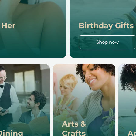
r Her
Birthday Gifts
Shop now
Arts &
Dining
Crafts
A