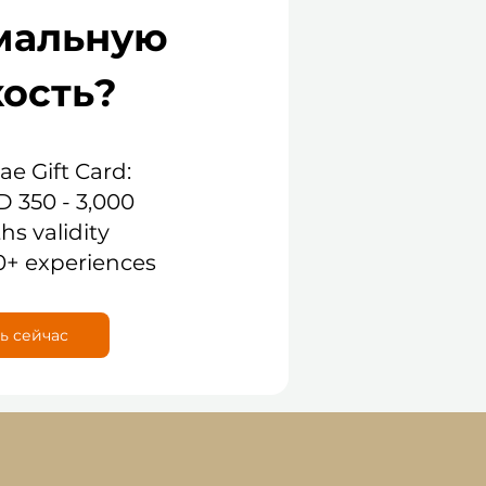
мальную
кость?
.ae Gift Card:
D 350 - 3,000
hs validity
0+ experiences
ь сейчас