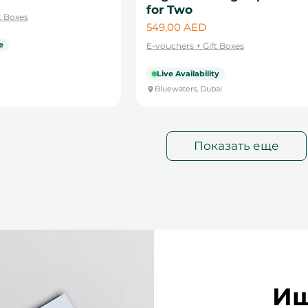
for Two
t Boxes
Цена
549,00 AED
e
E-vouchers + Gift Boxes
Live Availability
Bluewaters, Dubai
Показать еще
Ищ