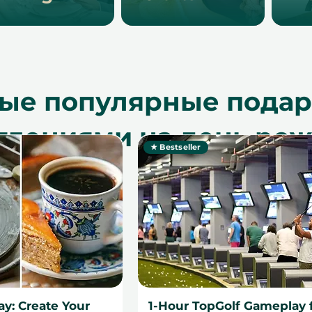
ые популярные подар
тлениями на день ро
★ Bestseller
ay: Create Your
1-Hour TopGolf Gameplay 