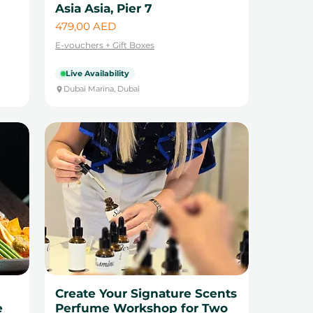
Asia Asia, Pier 7
Цена
479,00 AED
E-vouchers + Gift Boxes
Live Availability
Dubai Marina, Dubai
Create Your Signature Scents
e
Perfume Workshop for Two