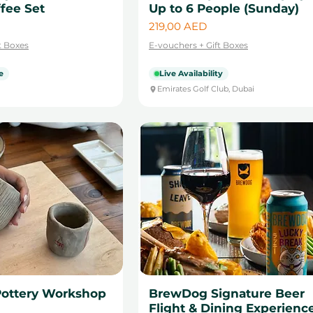
fee Set
Up to 6 People (Sunday)
Цена
219,00 AED
t Boxes
E-vouchers + Gift Boxes
e
Live Availability
Emirates Golf Club, Dubai
Pottery Workshop
BrewDog Signature Beer
Flight & Dining Experienc