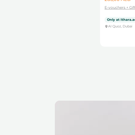
Впечатления от
Дубайская пустыня
E-vouchers + Gif
дайвинга и снорклинга
Спортивные
Only at Ithara.a
впечатления
Al Quoz, Dubai