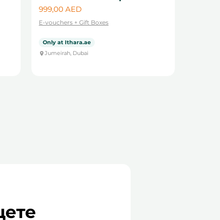
Цена
999,00 AED
E-vouchers + Gift Boxes
Only at Ithara.ae
Jumeirah, Dubai
ете