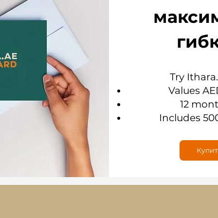
макси
гиб
Try Ithara
Values AE
12 mont
Includes 50
Купит