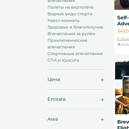
впечатления
Полёты на вертолёте
Водные виды спорта
Self
Квест-комнаты
Adve
Здоровье и благополучие
Цена
349,
Впечатления за рулём
E-vouc
Приключенческие
Al M
впечатления
Спортивные впечатления
СПА и Красота
Цена
99 AED
5 399 AED
Emirate
Шарджа
Абу-Даби
Area
Brew
Дубай
Flig