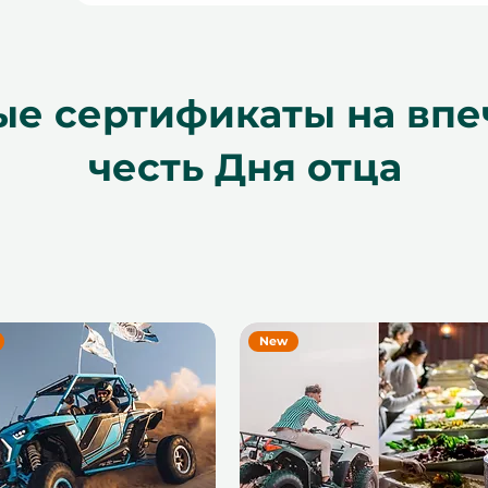
е сертификаты на впе
честь Дня отца
New