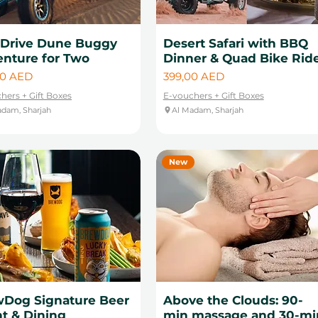
-Drive Dune Buggy
Desert Safari with BBQ
nture for Two
Dinner & Quad Bike Rid
Цена
00 AED
399,00 AED
hers + Gift Boxes
E-vouchers + Gift Boxes
adam, Sharjah
Al Madam, Sharjah
New
Dog Signature Beer
Above the Clouds: 90-
ht & Dining
min massage and 30-mi