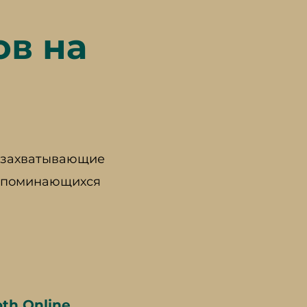
ов на
е захватывающие
запоминающихся
th Online