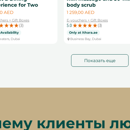
rience for Two
body scrub
Цена
00 AED
1 259,00 AED
hers + Gift Boxes
E-vouchers + Gift Boxes
★
★
★
★
3
5.0
★
★
★
★
★
3
3
3
 Availability
Only at Ithara.ae
aters, Dubai
Business Bay, Dubai
Показать еще
ему клиенты л