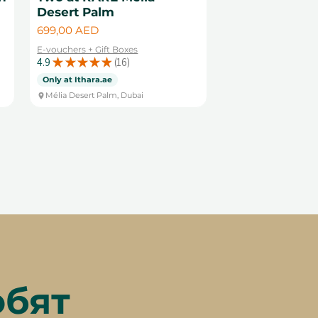
Desert Palm
Цена
699,00 AED
E-vouchers + Gift Boxes
4.9
★
★
★
★
★
16
16
Only at Ithara.ae
Mélia Desert Palm, Dubai
юбят