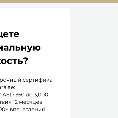
ете
мальную
кость?
рочный сертификат
ara.ae:
 AED 350 до 3,000
твия 12 месяцев
00+ впечатлений