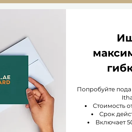
Ищ
макси
гиб
Попробуйте пода
Ith
Стоимость от
Срок дейс
Включает 5