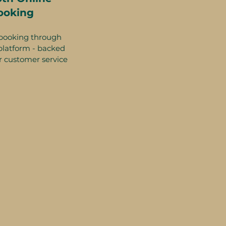
ooking
booking through
platform - backed
r customer service