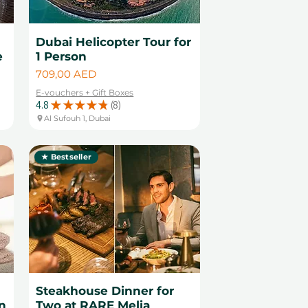
Dubai Helicopter Tour for
e
1 Person
Цена
709,00 AED
E-vouchers + Gift Boxes
4.8
★
★
★
★
★
8
8
Al Sufouh 1, Dubai
★ Bestseller
Steakhouse Dinner for
n
Two at RARE Melia