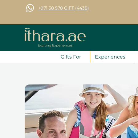
+971 58 578 GIFT (4438)
Gifts For
Experiences