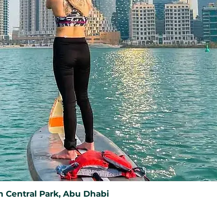
 и впечатление можно обменять на
атель предпочитает что-то другое.
н ли он на особый случай или как
едлагает гибкость без ущерба для
вечерний ужин для двоих в Asia
чем просто еда. Это приглашение
исключительными вкусами и вместе
ых красивых закатов в Дубайской
 Central Park, Abu Dhabi