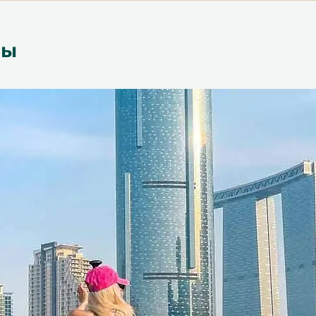
ких ресторанов, баров и лаунжей
й утонченной атмосферой и
тандартами.
ры
 в наслаждении С учётом
етственного напитка, получатель
сслабиться и насладиться вечером
ринятия решений.
го времяпрепровождения. Этот
ачественному времени, общению и
 роскошной и приветливой
аксимальная гибкость
т действителен в течение 12
учателю много времени для
вечера. Бронирование просто