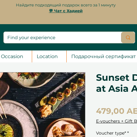
Найдите подходящий подарок всего за 1 минуту
💬 Чат с Хадией
Occasion
Location
Подарочный сертификат
Sunset 
at Asia A
479,00 A
E-vouchers + Gift 
Voucher type*
*