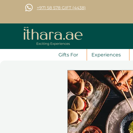
+971 58 578 GIFT (4438)
Gifts For
Experiences