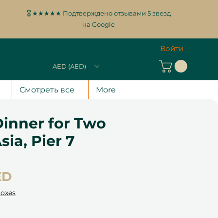
🎖️ ★★★★★ Подтверждено отзывами 5 звезд
на Google
Войти
AED (AED)
Смотреть все
More
Dinner for Two
sia, Pier 7
Цена
ED
Boxes