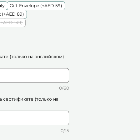
nly
Gift Envelope (+AED 59)
 (+AED 89)
(+AED 149)
кате (только на английском)
0/60
а сертификате (только на
0/15