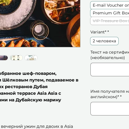
E-mail Voucher o
Premium Gift Box
VIP Treasure Box 
Variant*
*
2 человека
Текст на сертифи
(необязательно)
ыбранное шеф-поваром,
 Шёлковым путем, подаваемое в
ых ресторанов Дубая
Имя получателя н
амной террасе Asia Asia с
английском)*
*
ми на Дубайскую марину
вечерний ужин для двоих в Asia