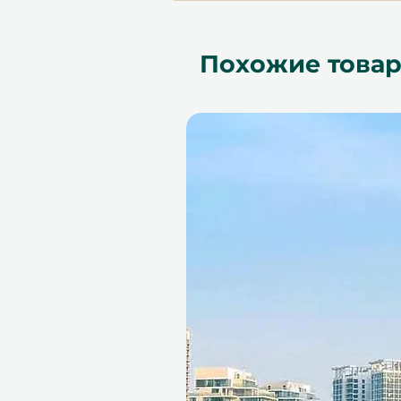
награждаемых паназиатс
региона, известный свое
постоянными высокими с
Похожие това
Внимательный и простой
курируемого меню и прив
может просто прийти, ра
без планирования или п
Идеально для совместно
подарок способствует к
общим воспоминаниям в
обстановке.
Удобное бронирование, м
Этот подарочный сертифика
месяцев, предоставляя пол
планирования идеального 