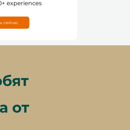
0+ experiences
ь сейчас
юбят
а от