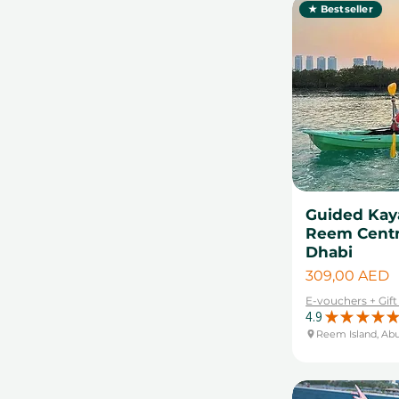
★ Bestseller
Guided Kaya
Reem Centr
Dhabi
Цена
309,00 AED
E-vouchers + Gif
4.9
★
★
★
★
★
Reem Island, Ab