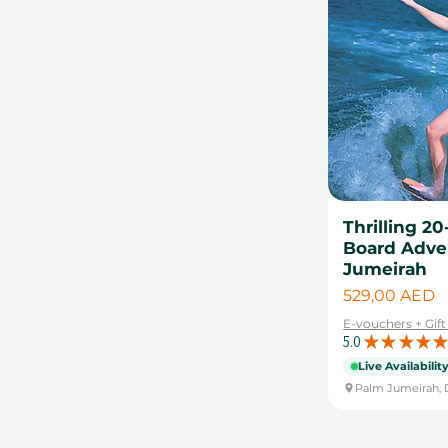
Thrilling 2
Board Adve
Jumeirah
Цена
529,00 AED
E-vouchers + Gif
5.0
★
★
★
★
★
Live Availabilit
Palm Jumeirah, 