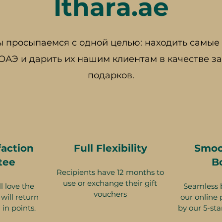
Ithara.ae
 просыпаемся с одной целью: находить самы
 ОАЭ и дарить их нашим клиентам в качестве 
подарков.
faction
Full Flexibility
Smoo
tee
B
Recipients have 12 months to
use or exchange their gift
l love the
Seamless 
vouchers
will return
our online 
 in points.
by our 5-sta