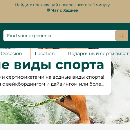
Найдите подходящий подарок всего за 1 минуту
💬 Чат с Хадией
Occasion
Location
Подарочный сертификат
е виды спорта
ми сертификатами на водные виды спорта!
с вейкбордингом и дайвингом или более
паддлбордингом и каякингом? У нас есть
каждого любителя воды. Исследуйте море,
ите по кристально чистым водам — всё под
трукторов. Наши подарочные сертификаты
ев, что дает вам гибкость выбирать время
, с бесплатным обменом и гарантией 100%