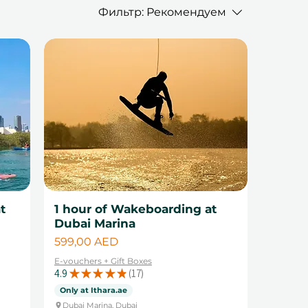
Фильтр:
Рекомендуем
t
1 hour of Wakeboarding at
Dubai Marina
Цена
599,00 AED
E-vouchers + Gift Boxes
4.9
★
★
★
★
★
17
17
Only at Ithara.ae
Dubai Marina, Dubai