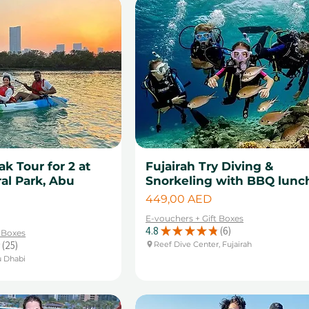
k Tour for 2 at
Fujairah Try Diving &
al Park, Abu
Snorkeling with BBQ lunc
Цена
449,00 AED
E-vouchers + Gift Boxes
4.8
★
★
★
★
★
6
t Boxes
6
25
Reef Dive Center, Fujairah
25
u Dhabi