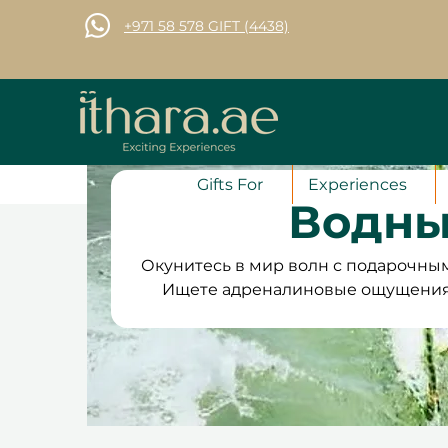
+971 58 578 GIFT (4438)
Gifts For
Experiences
Водны
Окунитесь в мир волн с подарочны
Ищете адреналиновые ощущения 
расслабляющее приключение с 
идеальное впечатление для 
катайтесь на волнах или скольз
руководством опытных инс
действительны в течение 12 месяц
для бронирования. Плюс