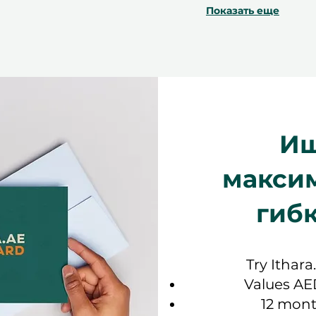
Показать еще
Ищ
макси
гиб
Try Ithara
Values AE
12 mont