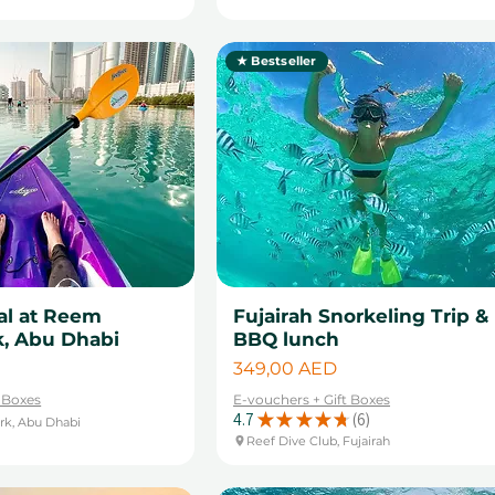
★ Bestseller
al at Reem
Fujairah Snorkeling Trip &
k, Abu Dhabi
BBQ lunch
Цена
349,00 AED
t Boxes
E-vouchers + Gift Boxes
4.7
★
★
★
★
★
6
rk, Abu Dhabi
6
Reef Dive Club, Fujairah