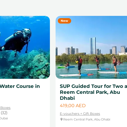
рать лучшее впечатление на водных видах
спорта!
New
Water Course in
SUP Guided Tour for Two a
Reem Central Park, Abu
Dhabi
Цена
419,00 AED
t Boxes
32
E-vouchers + Gift Boxes
32
Dubai
Reem Central Park, Abu Dhabi