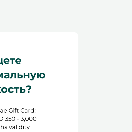
ете
мальную
кость?
.ae Gift Card:
D 350 - 3,000
hs validity