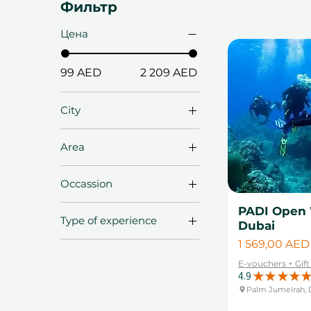
Фильтр
удовлетворённости, вы можете выб
Цена
99 AED
2 209 AED
City
Абу-Даби
Area
Дубай
Дубайская марина
Фуджейра
Occassion
Пальмовые
Джумейра
Подарки на
PADI Open 
Type of experience
годовщину
Dubai
Подарки на день
Цена
Бестселлеры
1 569,00 AED
рождения
Приключенческие
E-vouchers + Gif
4.9
★
★
★
★
★
Рождественские
впечатления
Palm Jumeirah, 
подарки
Впечатления от