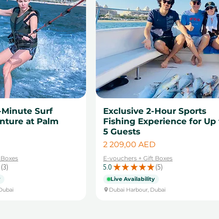
0-Minute Surf
Exclusive 2-Hour Sports
nture at Palm
Fishing Experience for Up 
5 Guests
Цена
2 209,00 AED
t Boxes
E-vouchers + Gift Boxes
3
5.0
★
★
★
★
★
5
3
5
y
Live Availability
Dubai
Dubai Harbour, Dubai