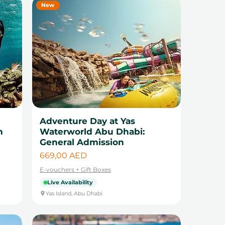
New
Adventure Day at Yas
h
Waterworld Abu Dhabi:
General Admission
Цена
669,00 AED
E-vouchers + Gift Boxes
Live Availability
Yas Island, Abu Dhabi