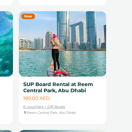
New
SUP Board Rental at Reem
Central Park, Abu Dhabi
Цена
189,00 AED
E-vouchers + Gift Boxes
Reem Central Park, Abu Dhabi