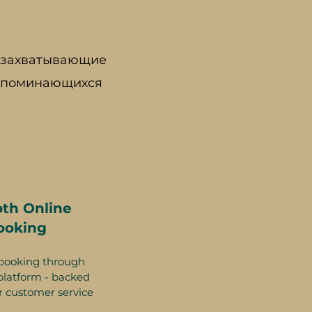
е захватывающие
запоминающихся
th Online
ooking
booking through
platform - backed
r customer service