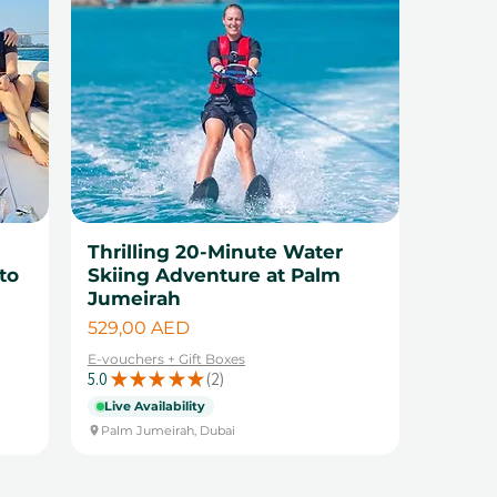
Thrilling 20-Minute Water
to
Skiing Adventure at Palm
Jumeirah
Цена
529,00 AED
E-vouchers + Gift Boxes
5.0
★
★
★
★
★
2
2
Live Availability
Palm Jumeirah, Dubai