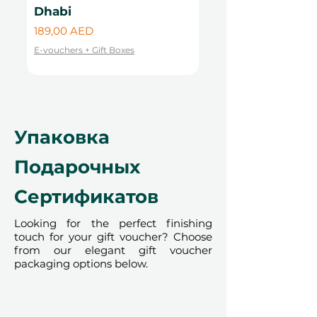
Dhabi
Цена
99,00 AED
Цена
189,00 AED
E-vouchers + Gift Boxes
25 тематических шариков
E-vouchers + Gift Boxes
Элегантный красный ковер с
ограничительными стойками и
верёвками
Вазы с плавающими свечами
для волшебного света (для
Упаковка
интерьеров)
Подарочных
Неоновая вывеска на
подставке с вашим выбором:
Сертификатов
«С днём рождения», «С
годовщиной» или
Looking for the perfect finishing
«Поздравляем»
touch for your gift voucher? Choose
Изысканная сервировка стола
from our elegant gift voucher
с декоративной скатертью,
packaging options below.
кольцами для салфеток и
подносами