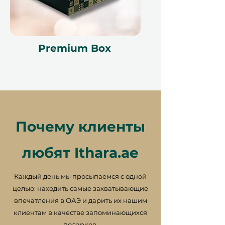
Premium Box
Удобное бронирование,
максимальная гибкость
Почему клиенты
• Подарочный сертификат
любят Ithara.ae
действителен в течение 12
месяцев
Каждый день мы просыпаемся с одной
• Гибкое планирование через
целью: находить самые захватывающие
наш портал бронирования
впечатления в ОАЭ и дарить их нашим
• Возможность бесплатного
клиентам в качестве запоминающихся
обмена, если предпочтения
подарков.