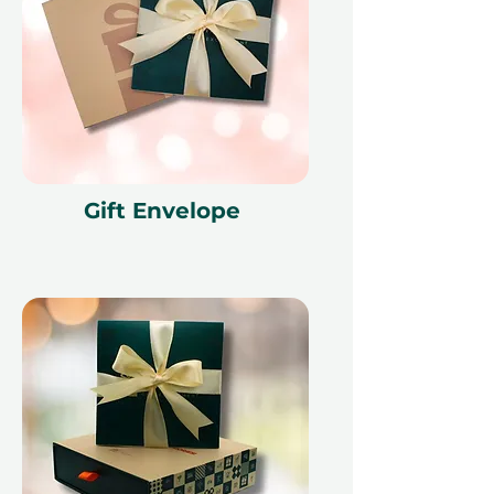
•
Для особых случаев или
просто так
– Идеально для дней
рождения, юбилеев или как
уникальный сюрприз.
•
Частный ужин с видом
– Остров
Bluewaters создает атмосферу
для незабываемого впечатления.
•
Гибкий вариант дарения
–
Gift Envelope
Получатели могут запланировать
свой обед в удобное для них
время.
•
Запоминающееся и достойное
Instagram
– Обстановка, декор и
подача блюд обязательно
произведут впечатление.
•
Заботливый подарок
единства
– Прекрасный способ
создать долговечные
воспоминания