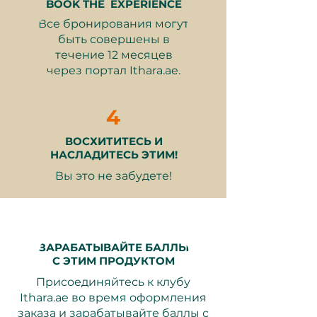
кондиционированный dining
BOOK THE EXPERIENCE
pod
Все бронирования могут
Гурман-обед из 3-х блюд:
быть совершены в
закуска, основное блюдо и
течение 12 месяцев
десерт
через портал Ithara.ae.
Один безалкогольный
коктейль или коктейль на
4
человека
Дополнительные роскошные
ВОСХИТИТЕСЬ И
украшения для дней рождения
НАСЛАДИТЕСЬ ЭТИМ!
или особых случаев (в
Вы это не забудете!
зависимости от варианта
вашего сертификата)
Персонализированное
обслуживание в утончённой,
эксклюзивной обстановке
ЗАРАБАТЫВАЙТЕ БАЛЛЫ
С ЭТИМ ПРОДУКТОМ
Присоединяйтесь к клубу
Ithara.ae во время оформления
Вариант оформления ко дню
заказа и зарабатывайте баллы с