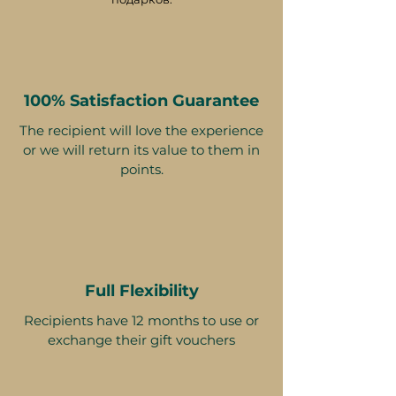
изменятся
• Выберите доставку PDF для
мгновенного подарка или
улучшите его с помощью
премиум-коробки от Ithara.ae
100% Satisfaction Guarantee
The recipient will love the experience
or we will return its value to them in
points.
Это не просто еда — это момент.
С приватностью, стилем и вкусом
в сердце, этот подарочный
сертификат объединяет близких
самым элегантным образом.
Full Flexibility
Меню может меняться время от
Recipients have 12 months to use or
времени.
exchange their gift vouchers