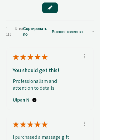
1 – 6 из
Сортировать
115
по:
★
★
★
★
★
You should get this!
Professionalism and
attention to details
Ulpan N.
★
★
★
★
★
I purchased a massage gift