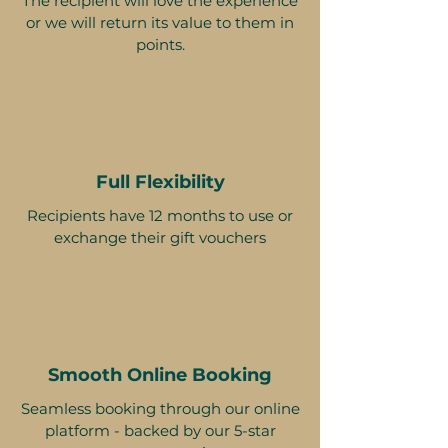
The recipient will love the experience
or we will return its value to them in
points.
Full Flexibility
Recipients have 12 months to use or
exchange their gift vouchers
Smooth Online Booking
Seamless booking through our online
platform - backed by our 5-star