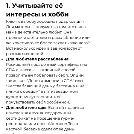
1. Учитывайте её
интересы и хобби
Ключ к выбору хороших подарков для
Дня матери — подумать о том, что ваша
мама действительно любит. Она
предпочитает отдых и расслабление или
же хочет чего-то более захватывающего?
Вот несколько идей в зависимости от
разных личностей:
Для любителя расслабления
:
Роскошный подарочный сертификат на
СПА и массаж — отличный способ
позволить ей побаловать себя. Опции,
такие как "День гармонии в СПА" или
"Расслабляющий день у бассейна и на
пляже с обедом" в пятизвёздочном
курорте, могут заставить её
почувствовать себя особенной.
Для любителя еды
: Если ей нравится
изысканная кухня, подарочный
сертификат на посещение гурме-
ресторана или опыт Afternoon Tea в
частной беседке сделают её день