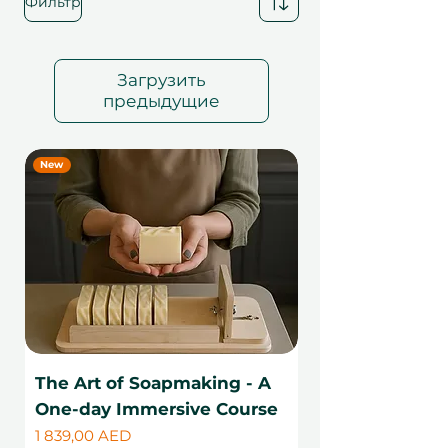
Фильтр
Загрузить
предыдущие
New
The Art of Soapmaking - A
One-day Immersive Course
Цена
1 839,00 AED