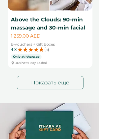
Above the Clouds: 90-min
massage and 30-min facial
Цена
1 259,00 AED
E-vouchers + Gift Boxes
4.8
★
★
★
★
★
5
5
Only at Ithara.ae
Business Bay, Dubai
Показать еще