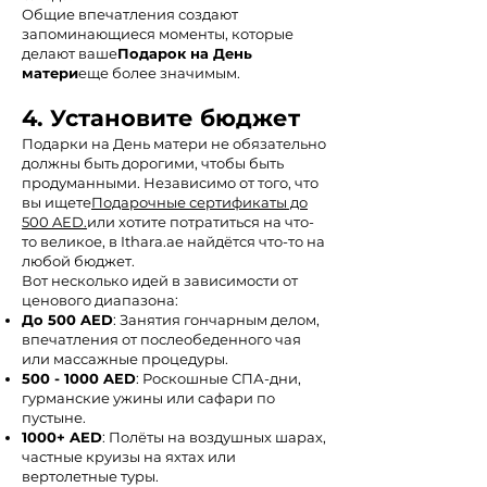
Общие впечатления создают
запоминающиеся моменты, которые
делают ваше
Подарок на День
матери
еще более значимым.
4. Установите бюджет
Подарки на День матери не обязательно
должны быть дорогими, чтобы быть
продуманными. Независимо от того, что
вы ищете
Подарочные сертификаты до
500 AED.
или хотите потратиться на что-
то великое, в Ithara.ae найдётся что-то на
любой бюджет.
Вот несколько идей в зависимости от
ценового диапазона:
До 500 AED
: Занятия гончарным делом,
впечатления от послеобеденного чая
или массажные процедуры.
500 - 1000
AED
: Роскошные СПА-дни,
гурманские ужины или сафари по
пустыне.
1000+ AED
: Полёты на воздушных шарах,
частные круизы на яхтах или
вертолетные туры.