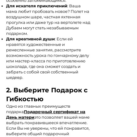
особенно запоминающимся.
Для искателя приключений
: Ваша
мама любит пробовать новое? Полет на
воздушном шаре, частная яхтенная
прогулка или даже тур на вертолете над
Дубаем могут стать незабываемым
подарком.
Для креативной души
: Если ей
нравятся художественные и
ремесленные занятия, рассмотрите
возможность урока по гончарному делу
или мастер-класса по приготовлению
шоколада, где она сможет создать и
забрать с собой свой собственный
шедевр.
2. Выберите Подарок с
Гибкостью
Одно из главных преимуществ
подарка
Подарочный сертификат на
День матери
это позволяет вашей маме
выбрать понравившееся впечатление.
Если Вы не уверены, что ей понравится,
выберите общий подарочный