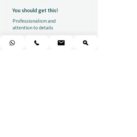
You should get this!
Professionalism and
attention to details
Ulpan N.
★
★
★
★
★
I purchased a massage gift
and the whole experience was
seamless. The w...
ПОКАЗАТЬ БОЛЬШЕ
Sou
Показать ответ
6 дней
назад
(1)