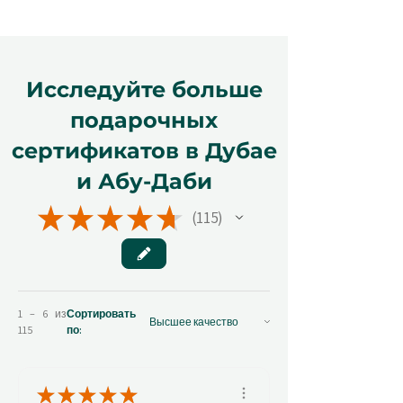
Исследуйте больше
подарочных
сертификатов в Дубае
и Абу-Даби
★
★
★
★
★
115
115
1 – 6 из
Сортировать
115
по:
★
★
★
★
★