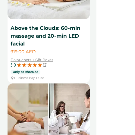
Above the Clouds: 60-min
massage and 20-min LED
facial
Цена
919,00 AED
E-vouchers + Gift Boxes
5.0
★
★
★
★
★
2
2
Only at Ithara.ae
Business Bay, Dubai