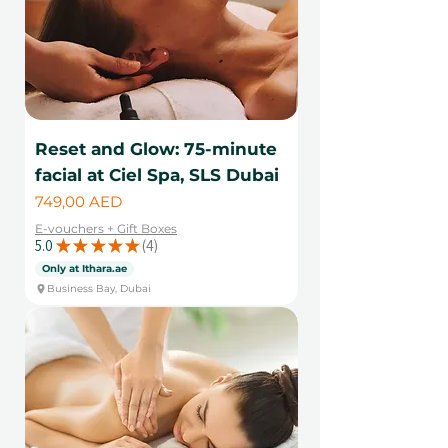
Reset and Glow: 75-minute
facial at Ciel Spa, SLS Dubai
Цена
749,00 AED
E-vouchers + Gift Boxes
5.0
★
★
★
★
★
4
4
Only at Ithara.ae
Business Bay, Dubai