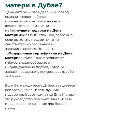
матери в Дубае?
День матери — это идеальный повод
выразить свою любовь и
признательность самой важной
женщине в вашей жизни. Но
найти
лучшие подарки на День
матери
может быть сложной, особенно
если вы хотите подарить что-то
действительно особенное и
запоминающееся. Вот здесь-
то
Подарочные сертификаты на День
матери
войдите – они предлагают
гибкость, разнообразие и
индивидуальный подход, которые
заставят вашу маму почувствовать себя
любимой.
Если Вы находитесь в Дубае и задаётесь
вопросом, как выбрать лучший
подарочный сертификат ко Дню Матери,
это руководство поможет Вам выбрать
идеальное впечатление для Вашей
мамы.