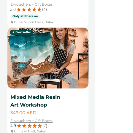
E-vouchers + Gift Boxes
5.0
★
★
★
★
★
4
4
Only at Ithara.ae
Dubai Silicon Oasis, Dubai
★ Bestseller
Mixed Media Resin
Art Workshop
Цена
349,00 AED
E-vouchers + Gift Boxes
4.9
★
★
★
★
★
7
7
Umm Al Sheif, Dubai