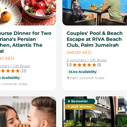
ourse Dinner for Two
Couples' Pool & Beach
riana's Persian
Escape at RIVA Beach
hen, Atlantis The
Club, Palm Jumeirah
al
Cena
349,00 AED
a
00 AED
E-vouchers + Gift Boxes
5.0
★
★
★
★
★
8
chers + Gift Boxes
8
★
★
★
★
33
Live Availability
33
e Availability
Palm Jumeirah, Dubai
m Jumeirah, Dubai
★ Bestseller
✦ 2025 Winner