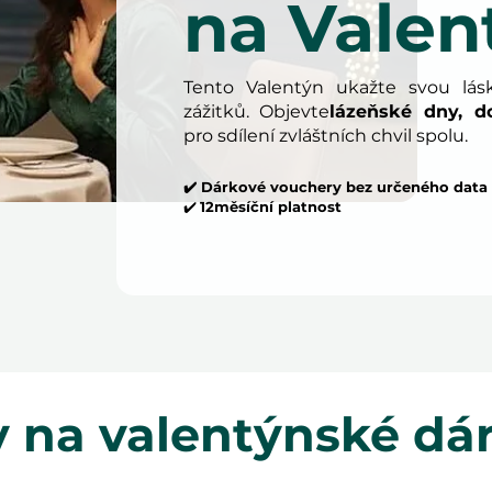
na Valen
Tento Valentýn ukažte svou lá
zážitků. Objevte
lázeňské dny, d
pro sdílení zvláštních chvil spolu.
✔️ Dárkové vouchery bez určeného data
✔️
12měsíční platnost
 na valentýnské dá