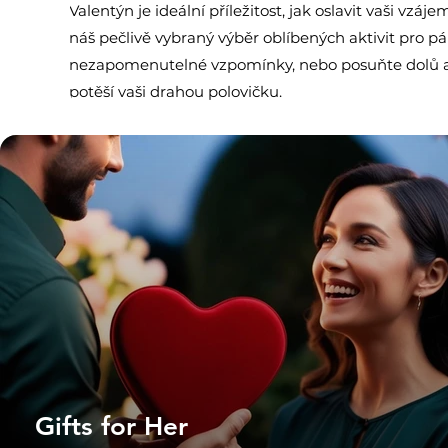
Valentýn je ideální příležitost, jak oslavit vaši 
náš pečlivě vybraný výběr oblíbených aktivit pro pá
nezapomenutelné vzpomínky, nebo posuňte dolů a na
potěší vaši drahou polovičku.
Gifts for Her