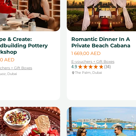
pe & Create:
Romantic Dinner In A
dbuilding Pottery
Private Beach Cabana
kshop
Cena
1 669,00 AED
a
00 AED
E-vouchers + Gift Boxes
4.9
★
★
★
★
★
34
chers + Gift Boxes
34
The Palm, Dubai
uoz, Dubai