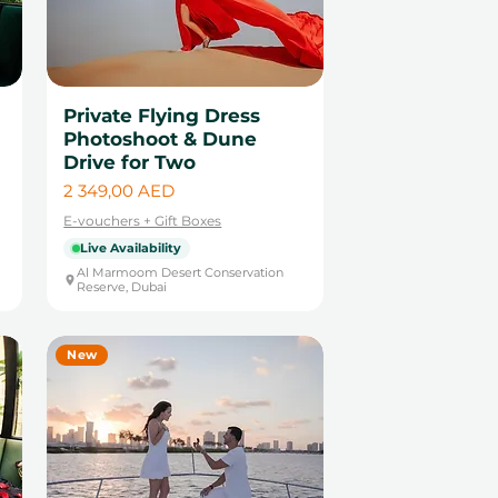
Private Flying Dress
Photoshoot & Dune
Drive for Two
Cena
2 349,00 AED
E-vouchers + Gift Boxes
Live Availability
Al Marmoom Desert Conservation
Reserve, Dubai
New