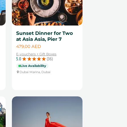
Sunset Dinner for Two
at Asia Asia, Pier 7
Cena
479,00 AED
E-vouchers + Gift Boxes
5.0
★
★
★
★
★
36
36
Live Availability
Dubai Marina, Dubai