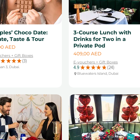
ples’ Choco Date:
3-Course Lunch with
te, Taste & Tour
Drinks for Two in a
Private Pod
a
00 AED
Cena
409,00 AED
chers + Gift Boxes
★
★
★
★
3
E-vouchers + Gift Boxes
3
4.9
★
★
★
★
★
24
an 3, Dubai.
24
Bluewaters Island, Dubai