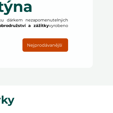
týna
sku dárkem nezapomenutelných
obrodružství a zážitky
vyrobeno
Nejprodávanější
rky