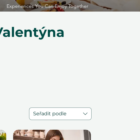
Experiences You Can Enjoy Together
Valentýna
Seřadit podle