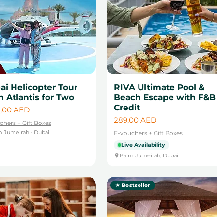
ai Helicopter Tour
RIVA Ultimate Pool &
 Atlantis for Two
Beach Escape with F&B
Credit
a
9,00 AED
Cena
289,00 AED
chers + Gift Boxes
 Jumeirah - Dubai
E-vouchers + Gift Boxes
Live Availability
Palm Jumeirah, Dubai
★ Bestseller