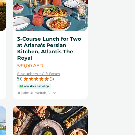
3-Course Lunch for Two
at Ariana's Persian
Kitchen, Atlantis The
Royal
Cena
599,00 AED
E-vouchers + Gift Boxes
5.0
★
★
★
★
★
3
3
Live Availability
Palm Jumeirah, Dubai