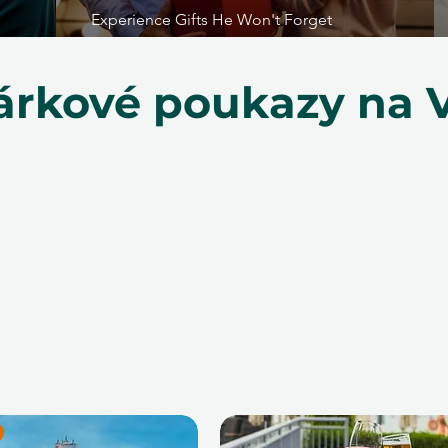
Experience Gifts He Won't Forget
dárkové poukazy na 