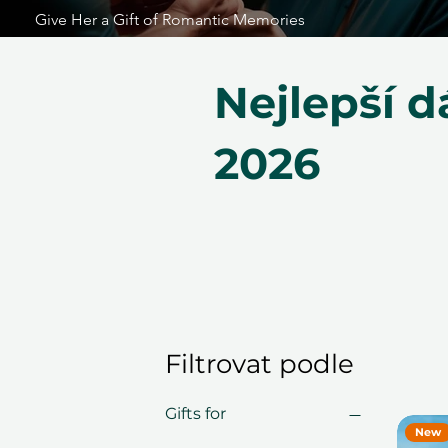
Give Her a Gift of Romantic Memories
Nejlepší 
2026
Filtrovat podle
Gifts for
New