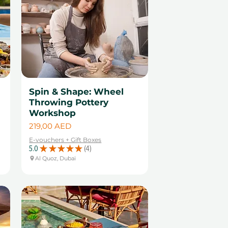
Spin & Shape: Wheel
Throwing Pottery
Workshop
Cena
219,00 AED
E-vouchers + Gift Boxes
5.0
★
★
★
★
★
4
4
Al Quoz, Dubai