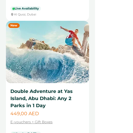
Live Availability
Al Quoz, Dubai
New
Double Adventure at Yas
Island, Abu Dhabi: Any 2
Parks in 1 Day
Cena
449,00 AED
E-vouchers + Gift Boxes