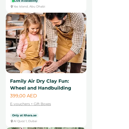
Live Availability
Yas Island, Abu Dhabi
Family Air Dry Clay Fun:
Wheel and Handbuilding
Cena
399,00 AED
E-vouchers + Gift Boxes
Only at Ithara.ae
Al Quoz 1, Dubai