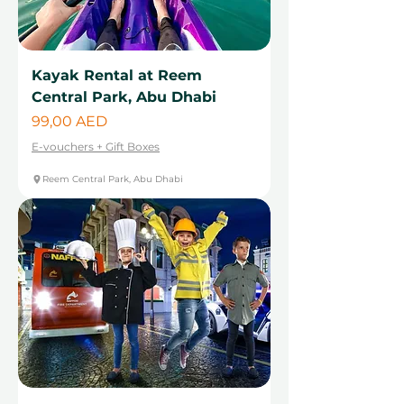
Kayak Rental at Reem
Central Park, Abu Dhabi
Cena
99,00 AED
E-vouchers + Gift Boxes
Reem Central Park, Abu Dhabi