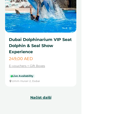
Dubai Dolphinarium VIP Seat
Dolphin & Seal Show
Experience
Cena
249,00 AED
E-vouchers + Gift Boxes
Live Availability
Umm Hurair 2, Dubai
Načíst další