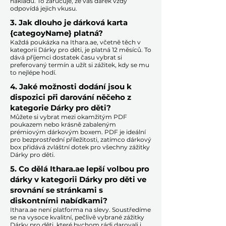
nákladů. To zaručuje, že váš dárek vždy
odpovídá jejich vkusu.
​
3. Jak dlouho je dárková karta
{categoyName} platná?
Každá poukázka na Ithara.ae, včetně těch v
kategorii Dárky pro děti, je platná 12 měsíců. To
dává příjemci dostatek času vybrat si
preferovaný termín a užít si zážitek, kdy se mu
to nejlépe hodí.​
4. Jaké možnosti dodání jsou k
dispozici při darování něčeho z
kategorie Dárky pro děti?
Můžete si vybrat mezi okamžitým PDF
poukazem nebo krásně zabaleným
prémiovým dárkovým boxem. PDF je ideální
pro bezprostřední příležitosti, zatímco dárkový
box přidává zvláštní dotek pro všechny zážitky
Dárky pro děti.​
5. Co dělá Ithara.ae lepší volbou pro
dárky v kategorii Dárky pro děti ve
srovnání se stránkami s
diskontními nabídkami?​
​​Ithara.ae není platforma na slevy. Soustředíme
se na vysoce kvalitní, pečlivě vybrané zážitky
Dárky pro děti, které bychom rádi darovali i