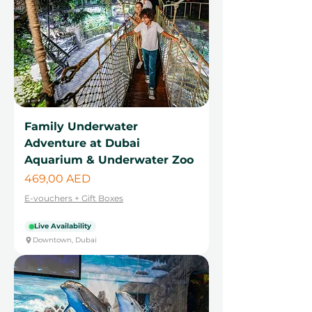
Family Underwater
Adventure at Dubai
Aquarium & Underwater Zoo
Cena
469,00 AED
E-vouchers + Gift Boxes
Live Availability
Downtown, Dubai