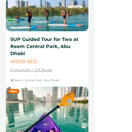
SUP Guided Tour for Two at
Reem Central Park, Abu
Dhabi
Cena
419,00 AED
E-vouchers + Gift Boxes
Reem Central Park, Abu Dhabi
New