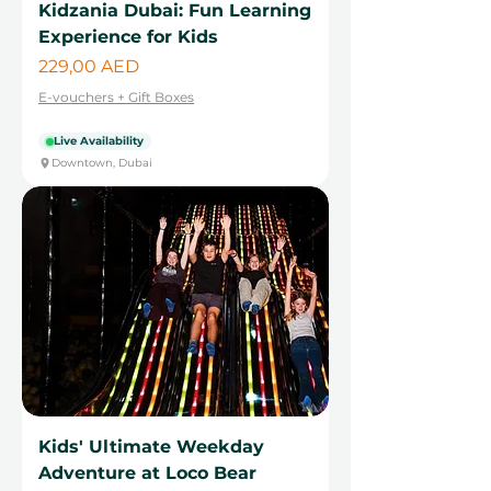
Kidzania Dubai: Fun Learning
Experience for Kids
Cena
229,00 AED
E-vouchers + Gift Boxes
Live Availability
Downtown, Dubai
Kids' Ultimate Weekday
Adventure at Loco Bear