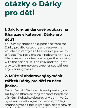
otázky o Dárky
pro děti
1. Jak fungují dárkové poukazy na
Ithara.ae v kategorii Dárky pro
děti?
You simply choose an experience from the
Dárky pro děti category and receive the
voucher instantly as a PDF or in a premium
gift box. The recipient then redeems it through
Ithara.ae, and our team arranges the booking
with the partner. It is an easy and thoughtful
way to gift memorable experiences without
any planning hassle.
2. Může si obdarovaný vyměnit
zážitek Dárky pro děti za něco
jiného?
Samozřejmě. Všechny dárkové poukazy na
zážitky od Ithara.ae mají možnost bezplatné
výměny. Pokud se obdarovaný domnívá, že
by se mu více líbila jiná zkušenost, může ji
snadno vyměnit bez jakýchkoliv dodatečných