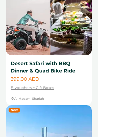
Desert Safari with BBQ
Dinner & Quad Bike Ride
Cena
399,00 AED
E-vouchers + Gift Boxes
Al Madam, Sharjah
New