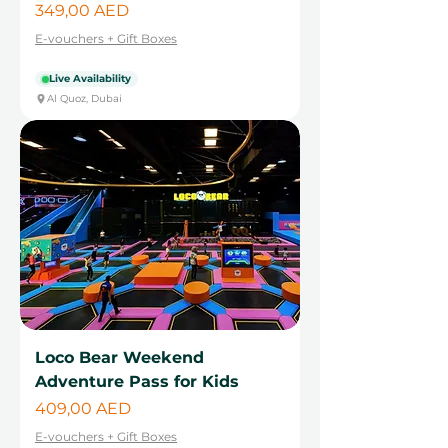
Cena
349,00 AED
E-vouchers + Gift Boxes
Live Availability
Al Quoz, Dubai
Loco Bear Weekend
Adventure Pass for Kids
Cena
409,00 AED
E-vouchers + Gift Boxes