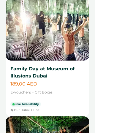
Family Day at Museum of
Illusions Dubai
Cena
189,00 AED
E-vouchers + Gift Boxes
Live Availability
Bur Dubai, Dubai