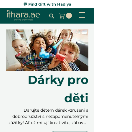
💬
Find Gift with Hadiya
Dárky pro
děti
Darujte dětem dárek vzrušení a
dobrodružství s nezapomenutelnými
zážitky! Ať už milují kreativitu, zábavné
aktivity nebo venkovní dobrodružství,