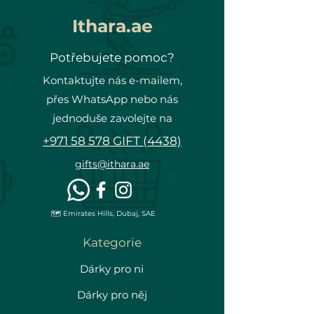
Ithara.ae
Potřebujete pomoc?
Kontaktujte nás e-mailem,
přes WhatsApp nebo nás
jednoduše zavolejte na
+971 58 578 GIFT (4438)
gifts@ithara.ae
🗺️ Emirates Hills, Dubaj, SAE
Kategorie
Dárky pro ni
Dárky pro něj