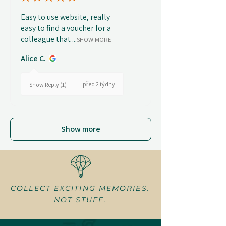
Easy to use website, really
easy to find a voucher for a
colleague that ...
SHOW MORE
Alice C.
před 2 týdny
Show Reply (1)
Show more
COLLECT EXCITING MEMORIES.
NOT STUFF.