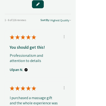
1 - 6 of 116 reviews
Sort By:
★
★
★
★
★
You should get this!
Professionalism and
attention to details
Ulpan N.
★
★
★
★
★
I purchased a massage gift
and the whole experience was