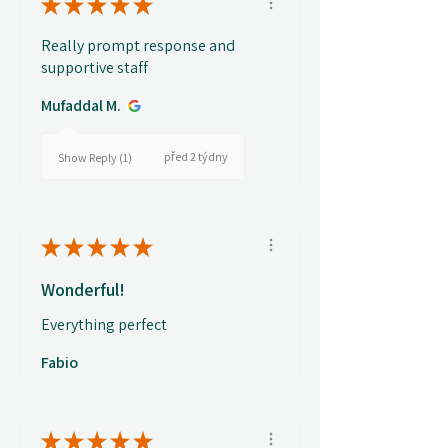
★
★
★
★
★
Really prompt response and
supportive staff
Mufaddal M.
před 2 týdny
Show Reply (1)
★
★
★
★
★
Wonderful!
Everything perfect
Fabio
★
★
★
★
★