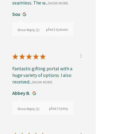
seamless. The w...
SHOW MORE
Sou
před 1 týdnem
Show Reply (1)
★
★
★
★
★
Fantastic gifting portal with a
huge variety of options. I also
received...
SHOW MORE
Abbey B.
před 2 týdny
Show Reply (1)