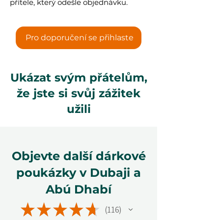
přítele, který odešle objednávku.
Pro doporučení se přihlaste
Ukázat svým přátelům,
že jste si svůj zážitek
užili
Objevte další dárkové
poukázky v Dubaji a
Abú Dhabí
★
★
★
★
★
116
116