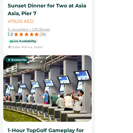
Sunset Dinner for Two at Asia
Asia, Pier 7
Cena
479,00 AED
E-vouchers + Gift Boxes
5.0
★
★
★
★
★
36
36
Live Availability
Dubai Marina, Dubai
★ Bestseller
1-Hour TopGolf Gameplay for