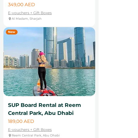
Cena
349,00 AED
E-vouchers + Gift Boxes
Al Madam, Sharjah
New
SUP Board Rental at Reem
Central Park, Abu Dhabi
Cena
189,00 AED
E-vouchers + Gift Boxes
Reem Central Park, Abu Dhabi