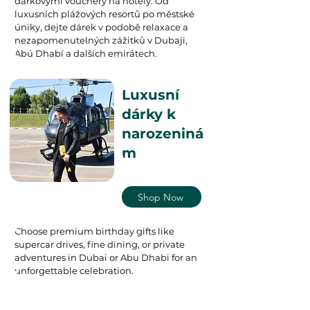
dárkovými vouchery na hotely. Od
luxusních plážových resortů po městské
úniky, dejte dárek v podobě relaxace a
nezapomenutelných zážitků v Dubaji,
Abú Dhabí a dalších emirátech.
Luxusní
dárky k
narozeniná
m
Shop Now
Choose premium birthday gifts like
supercar drives, fine dining, or private
adventures in Dubai or Abu Dhabi for an
unforgettable celebration.