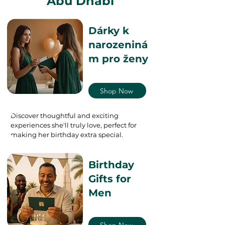
Abú Dhabí
Dárky k
narozeniná
m pro ženy
Shop Now
Discover thoughtful and exciting
experiences she'll truly love, perfect for
making her birthday extra special.
Birthday
Gifts for
Men
Shop Now