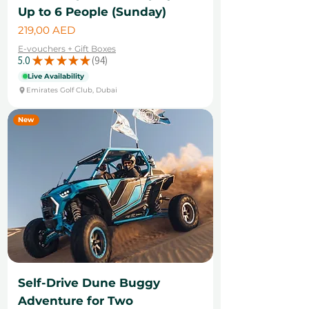
Up to 6 People (Sunday)
Cena
219,00 AED
E-vouchers + Gift Boxes
5.0
★
★
★
★
★
94
94
Live Availability
Emirates Golf Club, Dubai
New
Self-Drive Dune Buggy
Adventure for Two