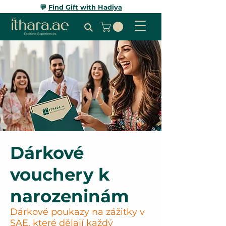
💬
Find Gift with Hadiya
Dárkové
vouchery k
narozeninám
Dárkové poukazy na zážitky v
SAE, které dělají každý