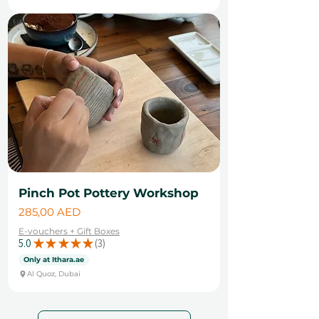
Pinch Pot Pottery Workshop
Cena
285,00 AED
E-vouchers + Gift Boxes
5.0
★
★
★
★
★
3
3
Only at Ithara.ae
Al Quoz, Dubai