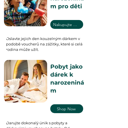
m pro děti
Nakupujte nyní
Oslavte jejich den kouzelným dárkem v
podobě voucherů na zážitky, které si celá
rodina může užít.
Pobyt jako
dárek k
narozeniná
m
Shop Now
Darujte dokonalý únik s pobyty a