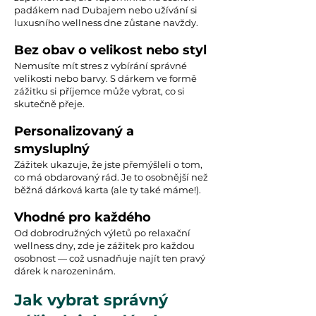
padákem nad Dubajem nebo užívání si
luxusního wellness dne zůstane navždy.
Bez obav o velikost nebo styl
Nemusíte mít stres z vybírání správné
velikosti nebo barvy. S dárkem ve formě
zážitku si příjemce může vybrat, co si
skutečně přeje.
Personalizovaný a
smysluplný
Zážitek ukazuje, že jste přemýšleli o tom,
co má obdarovaný rád. Je to osobnější než
běžná dárková karta (ale ty také máme!).
Vhodné pro každého
Od dobrodružných výletů po relaxační
wellness dny, zde je zážitek pro každou
osobnost — což usnadňuje najít ten pravý
dárek k narozeninám.
Jak vybrat správný