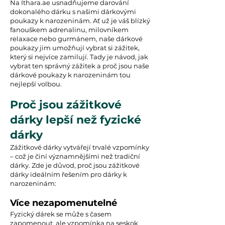
Na Ithara.ae usnadňujeme darování
dokonalého dárku s našimi dárkovými
poukazy k narozeninám. Ať už je váš blízký
fanouškem adrenalinu, milovníkem
relaxace nebo gurmánem, naše dárkové
poukazy jim umožňují vybrat si zážitek,
který si nejvíce zamilují. Tady je návod, jak
vybrat ten správný zážitek a proč jsou naše
dárkové poukazy k narozeninám tou
nejlepší volbou.
Proč jsou zážitkové
dárky lepší než fyzické
dárky
Zážitkové dárky vytvářejí trvalé vzpomínky
– což je činí významnějšími než tradiční
dárky. Zde je důvod, proč jsou zážitkové
dárky ideálním řešením pro dárky k
narozeninám:
Více nezapomenutelné
Fyzický dárek se může s časem
zapomenout, ale vzpomínka na seskok