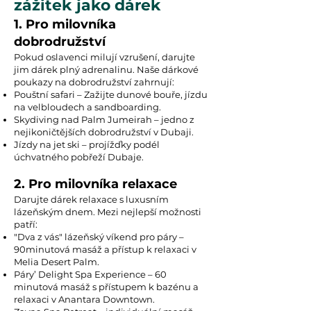
zážitek jako dárek
1. Pro milovníka
dobrodružství
Pokud oslavenci milují vzrušení, darujte
jim dárek plný adrenalinu. Naše dárkové
poukazy na dobrodružství zahrnují:
Pouštní safari – Zažijte dunové bouře, jízdu
na velbloudech a sandboarding.
Skydiving nad Palm Jumeirah – jedno z
nejikoničtějších dobrodružství v Dubaji.
Jízdy na jet ski – projížďky podél
úchvatného pobřeží Dubaje.
2. Pro milovníka relaxace
Darujte dárek relaxace s luxusním
lázeňským dnem. Mezi nejlepší možnosti
patří:
"Dva z vás" lázeňský víkend pro páry –
90minutová masáž a přístup k relaxaci v
Melia Desert Palm.
Páry’ Delight Spa Experience – 60
minutová masáž s přístupem k bazénu a
relaxaci v Anantara Downtown.