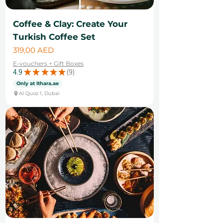
Coffee & Clay: Create Your
Turkish Coffee Set
Cena
319,00 AED
E-vouchers + Gift Boxes
4.9
★
★
★
★
★
9
9
Only at Ithara.ae
Al Quoz 1, Dubai