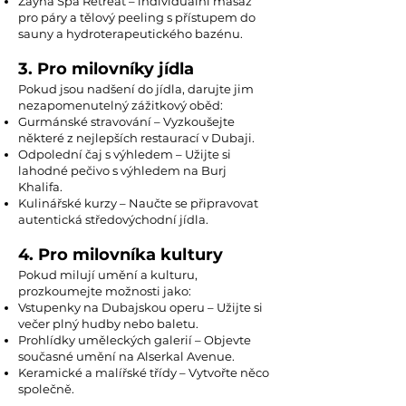
Zayna Spa Retreat – individuální masáž
pro páry a tělový peeling s přístupem do
sauny a hydroterapeutického bazénu.
3. Pro milovníky jídla
Pokud jsou nadšení do jídla, darujte jim
nezapomenutelný zážitkový oběd:
Gurmánské stravování – Vyzkoušejte
některé z nejlepších restaurací v Dubaji.
Odpolední čaj s výhledem – Užijte si
lahodné pečivo s výhledem na Burj
Khalifa.
Kulinářské kurzy – Naučte se připravovat
autentická středovýchodní jídla.
4. Pro milovníka kultury
Pokud milují umění a kulturu,
prozkoumejte možnosti jako:
Vstupenky na Dubajskou operu – Užijte si
večer plný hudby nebo baletu.
Prohlídky uměleckých galerií – Objevte
současné umění na Alserkal Avenue.
Keramické a malířské třídy – Vytvořte něco
společně.