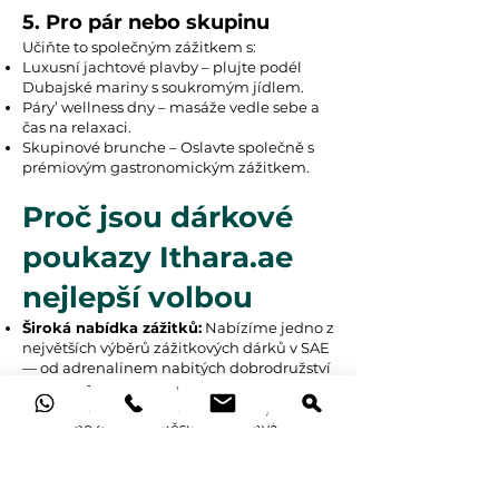
5. Pro pár nebo skupinu
Učiňte to společným zážitkem s:
Luxusní jachtové plavby – plujte podél
Dubajské mariny s soukromým jídlem.
Páry’ wellness dny – masáže vedle sebe a
čas na relaxaci.
Skupinové brunche – Oslavte společně s
prémiovým gastronomickým zážitkem.
Proč jsou dárkové
poukazy Ithara.ae
nejlepší volbou
Široká nabídka zážitků:
Nabízíme jedno z
největších výběrů zážitkových dárků v SAE
— od adrenalinem nabitých dobrodružství
po luxusní lázeňské procedury.
Flexibilita a výběr:
Naše vouchery jsou
platné po dobu 12 měsíců, což dává
obdarovanému dostatek času na rezervaci
svého ideálního zážitku do příštích
narozenin. Pokud změní názor, mohou