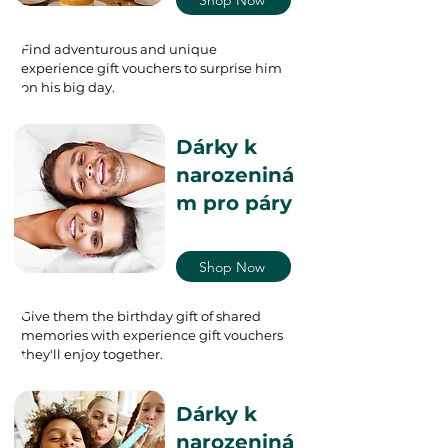
Find adventurous and unique
experience gift vouchers to surprise him
on his big day.
Dárky k
narozeniná
m pro páry
Shop Now
Give them the birthday gift of shared
memories with experience gift vouchers
they'll enjoy together.
Dárky k
narozeniná