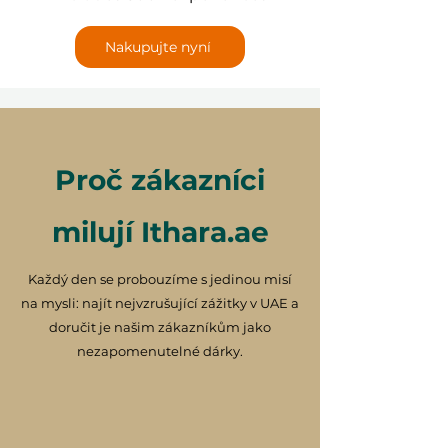
Nakupujte nyní
Proč zákazníci
milují Ithara.ae
Každý den se probouzíme s jedinou misí
na mysli: najít nejvzrušující zážitky v UAE a
doručit je našim zákazníkům jako
nezapomenutelné dárky.