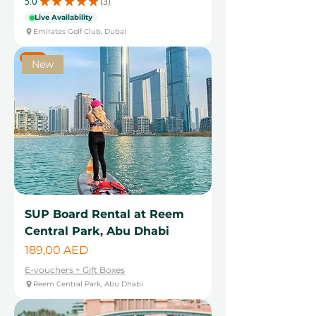
5.0
★
★
★
★
★
3
3
Live Availability
Emirates Golf Club, Dubai
New
New
SUP Board Rental at Reem
Central Park, Abu Dhabi
Cena
189,00 AED
E-vouchers + Gift Boxes
Reem Central Park, Abu Dhabi