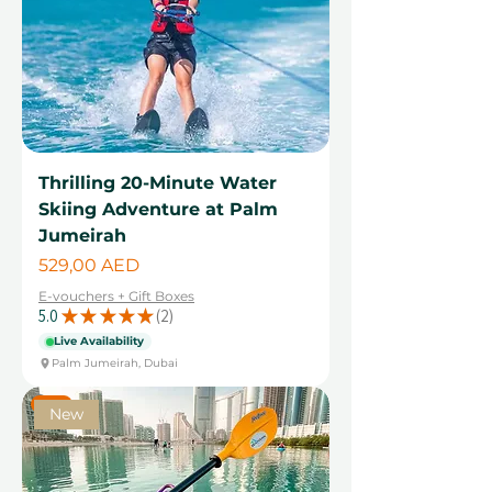
Thrilling 20-Minute Water
Skiing Adventure at Palm
Jumeirah
Cena
529,00 AED
E-vouchers + Gift Boxes
5.0
★
★
★
★
★
2
2
Live Availability
Palm Jumeirah, Dubai
New
New