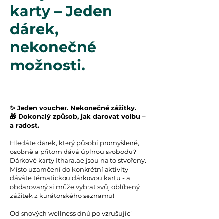
karty – Jeden
dárek,
nekonečné
možnosti.
✨ Jeden voucher. Nekonečné zážitky.
🎁 Dokonalý způsob, jak darovat volbu –
a radost.
Hledáte dárek, který působí promyšleně,
osobně a přitom dává úplnou svobodu?
Dárkové karty Ithara.ae jsou na to stvořeny.
Místo uzamčení do konkrétní aktivity
dáváte tématickou dárkovou kartu - a
obdarovaný si může vybrat svůj oblíbený
zážitek z kurátorského seznamu!
Od snových wellness dnů po vzrušující