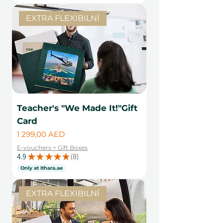
EXTRA FLEXIBILNÍ
Teacher's "We Made It!"Gift
Card
Cena
1 299,00 AED
E-vouchers + Gift Boxes
4.9
★
★
★
★
★
8
8
Only at Ithara.ae
EXTRA FLEXIBILNÍ