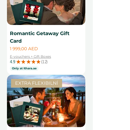
Romantic Getaway Gift
Card
Cena
1 999,00 AED
E-vouchers + Gift Boxes
4.9
★
★
★
★
★
12
12
Only at Ithara.ae
EXTRA FLEXIBILNÍ