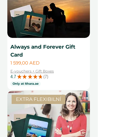
Always and Forever Gift
Card
Cena
1 599,00 AED
E-vouchers + Gift Boxes
4.7
★
★
★
★
★
7
7
Only at Ithara.ae
EXTRA FLEXIBILNÍ