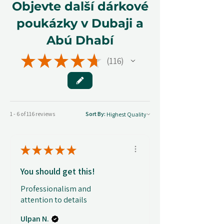
Objevte další dárkové
poukázky v Dubaji a
Abú Dhabí
★
★
★
★
★
116
116
1 - 6 of 116 reviews
Sort By:
★
★
★
★
★
You should get this!
Professionalism and
attention to details
Ulpan N.