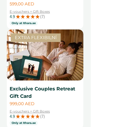
Cena
599,00 AED
E-vouchers + Gift Boxes
4.9
★
★
★
★
★
7
7
Only at Ithara.ae
EXTRA FLEXIBILNÍ
Exclusive Couples Retreat
Gift Card
Cena
999,00 AED
E-vouchers + Gift Boxes
4.9
★
★
★
★
★
7
7
Only at Ithara.ae