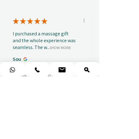
★
★
★
★
★
I purchased a massage gift
and the whole experience was
seamless. The w...
SHOW MORE
Sou
před 1 týdnem
Show Reply (1)
★
★
★
★
★
Wonderful!
Everything perfect
Fabio