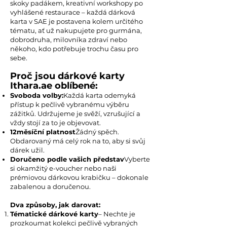
skoky padákem, kreativní workshopy po
vyhlášené restaurace – každá dárková
karta v SAE je postavena kolem určitého
tématu, ať už nakupujete pro gurmána,
dobrodruha, milovníka zdraví nebo
někoho, kdo potřebuje trochu času pro
sebe.
Proč jsou dárkové karty
Ithara.ae oblíbené:
Svoboda volby:
Každá karta odemyká
přístup k pečlivě vybranému výběru
zážitků. Udržujeme je svěží, vzrušující a
vždy stojí za to je objevovat.
12měsíční platnost
Žádný spěch.
Obdarovaný má celý rok na to, aby si svůj
dárek užil.
Doručeno podle vašich představ
Vyberte
si okamžitý e-voucher nebo naši
prémiovou dárkovou krabičku – dokonale
zabalenou a doručenou.
Dva způsoby, jak darovat:
Tématické dárkové karty
– Nechte je
prozkoumat kolekci pečlivě vybraných