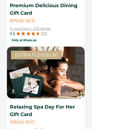
Premium Delicious Dining
Gift Card
Cena
899,00 AED
E-vouchers + Gift Boxes
4.6
★
★
★
★
★
11
11
Only at Ithara.ae
EXTRA FLEXIBILNÍ
Relaxing Spa Day For Her
Gift Card
Cena
599,00 AED