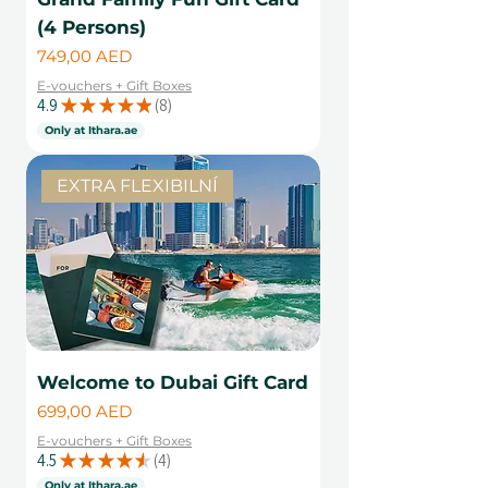
(4 Persons)
Cena
749,00 AED
E-vouchers + Gift Boxes
4.9
★
★
★
★
★
8
8
Only at Ithara.ae
EXTRA FLEXIBILNÍ
Welcome to Dubai Gift Card
Cena
699,00 AED
E-vouchers + Gift Boxes
4.5
★
★
★
★
★
4
4
Only at Ithara.ae