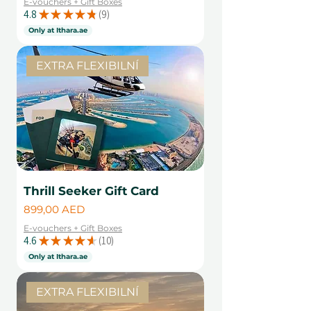
E-vouchers + Gift Boxes
4.8
★
★
★
★
★
9
9
Only at Ithara.ae
EXTRA FLEXIBILNÍ
Thrill Seeker Gift Card
Cena
899,00 AED
E-vouchers + Gift Boxes
4.6
★
★
★
★
★
10
10
Only at Ithara.ae
EXTRA FLEXIBILNÍ