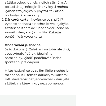
zážitků odpovídajících jejich zájmům. A
pokud chtějí něco jiného? Vždy si mohou
vyměnit za jakýkoliv jiný zážitek až do
hodnoty dárkové karty.
Dárková karta
– Nevíte, co by si přáli?
Vyberte hodnotu a nechte je zvolit jakýkoli
zážitek na Ithara.ae. Snadno doručeno na
e-mail v den, který si zvolíte.
Získejte
peněžní dárkovou kartu
Obdarování je snadné
Je to dokonalý „Záleží mi na tobě, ale chci,
abys vybral/a“ dárek. Ideální na
narozeniny, výročí, poděkování nebo
spontánní překvapení.
Místo hádání, co by se jim líbilo, nechte je
rozhodnout. S těmito dárkovými kartami
UAE dáváte víc než jen voucher – darujete
zážitek, na který nikdy nezapomenou.