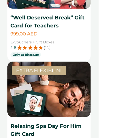
“Well Deserved Break” Gift
Card for Teachers
Cena
999,00 AED
E-vouchers + Gift Boxes
4.8
★
★
★
★
★
12
12
Only at Ithara.ae
EXTRA FLEXIBILNÍ
Relaxing Spa Day For Him
Gift Card