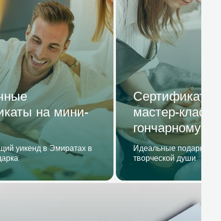
чные
Сертификаты 
икаты на мини-
мастер-классы
гончарному де
ий уикенд в Эмиратах в
Идеальные подарки дл
дарка
творческой души