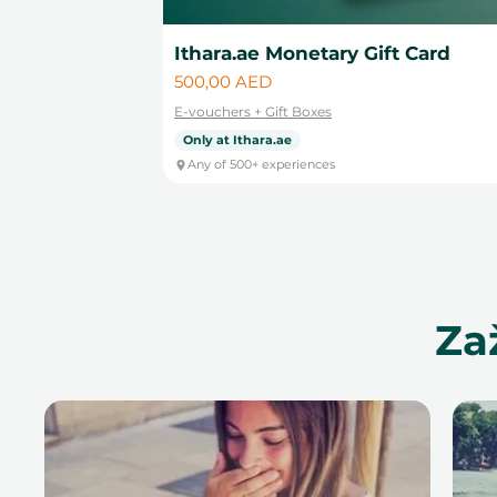
Ithara.ae Monetary Gift Card
Cena
500,00 AED
E-vouchers + Gift Boxes
Only at Ithara.ae
Any of 500+ experiences
Za