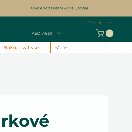
Ověřeno zákazníky na Google
Přihlásit se
AED (AED)
Nakupovat vše
More
árkové