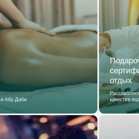
Подаро
сертиф
отдых
Расслабляющ
 и Абу-Даби
качестве по