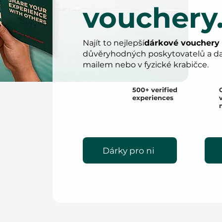
vouchery
Najít to nejlepší
dárkové vouchery 
důvěryhodných poskytovatelů a dar
mailem nebo v fyzické krabičce.
500+ verified
experiences
Dárky pro ni