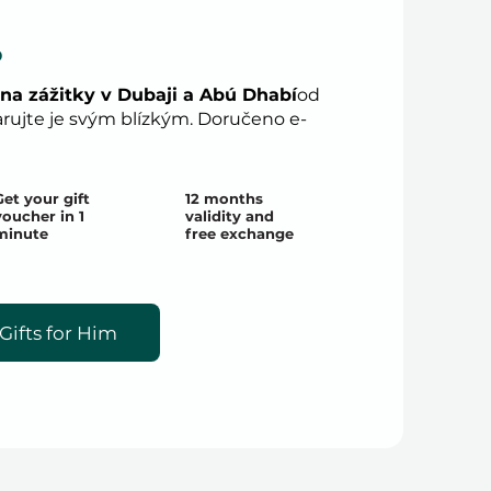
.
na zážitky v Dubaji a Abú Dhabí
od
ujte je svým blízkým. Doručeno e-
Get your gift
12 months
voucher in 1
validity and
minute
free exchange
Gifts for Him