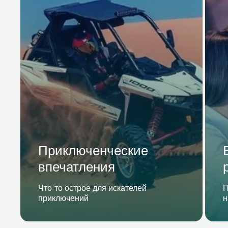
Приключенческие
впечатления
Что-то острое для искателей
П
приключений
н