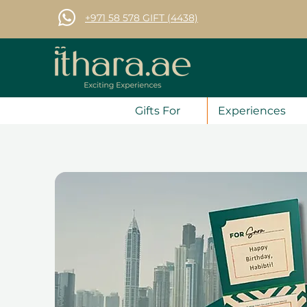
+971 58 578 GIFT (4438)
Gifts For
Experiences