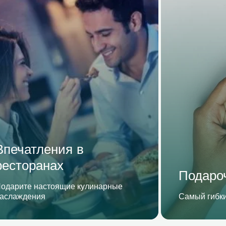
Впечатления в
ресторанах
Подаро
одарите настоящие кулинарные
аслаждения
Самый гибки