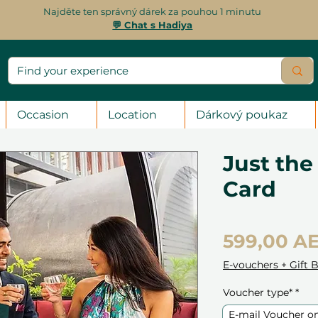
Najděte ten správný dárek za pouhou 1 minutu
💬 Chat s Hadiya
Occasion
Location
Dárkový poukaz
Just the
Card
599,00 A
E-vouchers + Gift 
Voucher type*
*
E-mail Voucher o