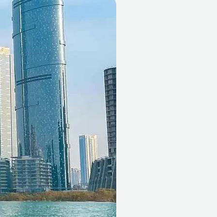
 lahodný oběd o 3 chodech
(varianta: 2 osoby)
texturové umění
(varianta: 2
soukromé taneční lekce pro
 1 hodina)