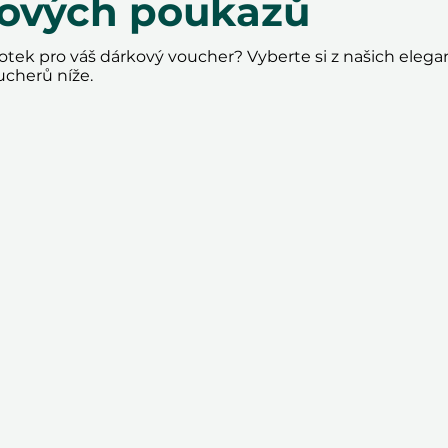
kových poukazů
tek pro váš dárkový voucher? Vyberte si z našich elega
ucherů níže.