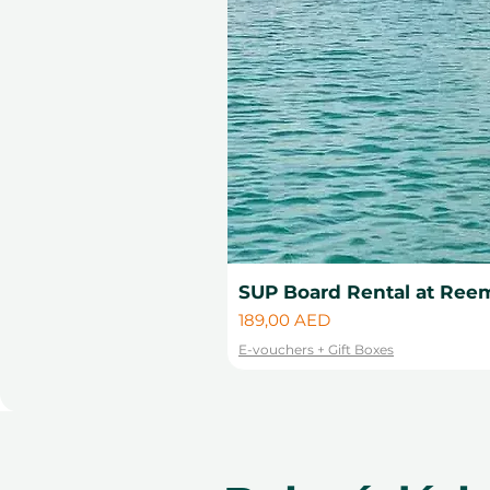
SUP Board Rental at Reem
Cena
189,00 AED
E-vouchers + Gift Boxes