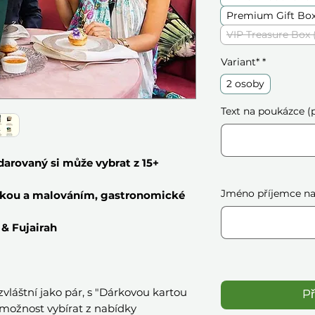
Premium Gift Box
VIP Treasure Box 
Variant*
*
2 osoby
Text na poukázce (p
darovaný si může vybrat z 15+
Jméno příjemce na 
mikou a malováním, gastronomické
 & Fujairah
 zvláštní jako pár, s "Dárkovou kartou
Př
m možnost vybírat z nabídky