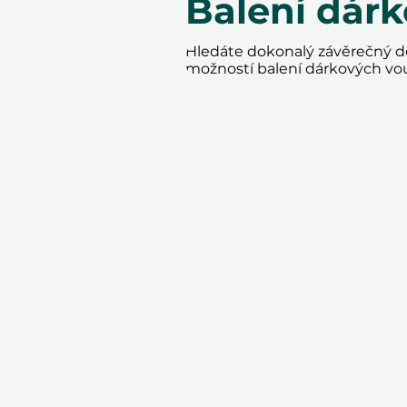
Balení dár
Hledáte dokonalý závěrečný do
možností balení dárkových vo