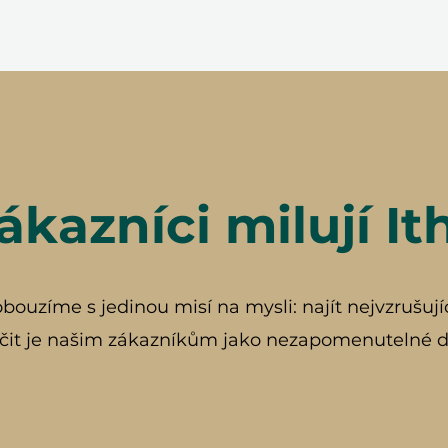
ákazníci milují It
ouzíme s jedinou misí na mysli: najít nejvzrušují
čit je našim zákazníkům jako nezapomenutelné d