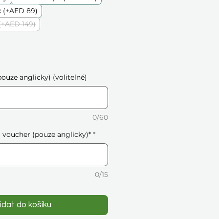
 (+AED 89)
(+AED 149)
ouze anglicky) (volitelné)
0/60
voucher (pouze anglicky)*
*
0/15
idat do košíku