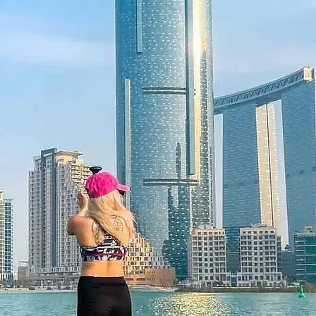
Koupací den a
pro dvě osoby
Workshop 3D 
osoby)
Tango spolu: 
páry
(varianta: