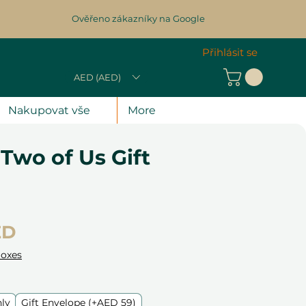
Ověřeno zákazníky na Google
Přihlásit se
AED (AED)
Nakupovat vše
More
 Two of Us Gift
Cena
ED
Boxes
nly
Gift Envelope (+AED 59)