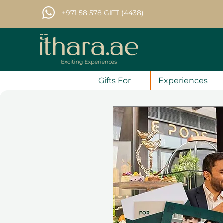
+971 58 578 GIFT (4438)
Gifts For
Experiences