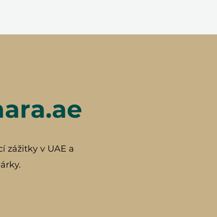
hara.ae
cí zážitky v UAE a
árky.