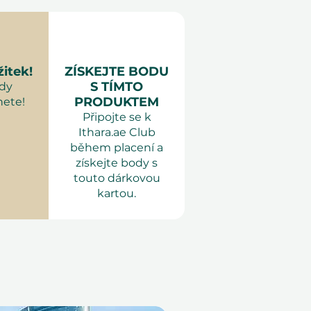
žitek!
ZÍSKEJTE BODU
S TÍMTO
kdy
PRODUKTEM
ete!
Připojte se k
Ithara.ae Club
během placení a
získejte body s
touto dárkovou
kartou.