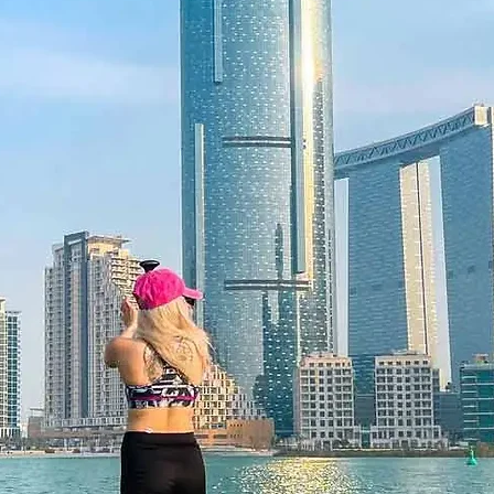
spozici za příplatek
tný po dobu 12 měsíců a obsahuje
může být uplatněn pouze jednou, nelze
 jej nahradit, pokud bude ztracen a
 musí být uveden v okamžiku
n pouze na ithara.ae. Je nutné
e předmětem dostupnosti; rezervace
vůli našim partnerům akceptovány.
her učinit neplatným. Podmínky se