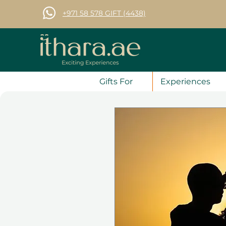
+971 58 578 GIFT (4438)
Gifts For
Experiences