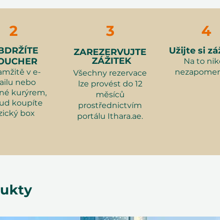
ředu, abyste zajistili své
tento úžasný zážitek!
2
3
4
BDRŽÍTE
Užijte si zá
ZAREZERVUJTE
ZÁŽITEK
OUCHER
Na to ni
mžitě v e-
nezapomen
Všechny rezervace
ilu nebo
lze provést do 12
rafickou session a obdržíte 24
ané kurýrem,
měsíců
h fotografií prostřednictvím online
ud koupíte
prostřednictvím
zický box
portálu Ithara.ae.
rafickou session a obdržíte 40
h fotografií prostřednictvím online
dukty