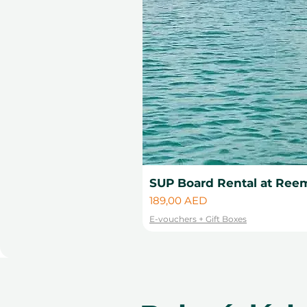
SUP Board Rental at Reem
Cena
189,00 AED
E-vouchers + Gift Boxes