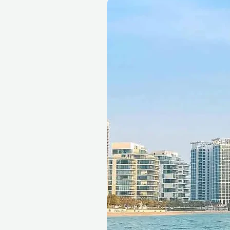
*Další služba stylisty je k di
Podmínky
Tento dárkový voucher je pla
unikátní referenční ID kód, 
jej vyměnit za hotovost, nelze
není vratný. Dárkový voucher
uplatnění a může být uplatně
provést rezervaci předem a j
ve stejný den nemohou být k
Zrušení rezervace může vouc
mohou změnit.