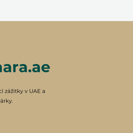
hara.ae
cí zážitky v UAE a
árky.