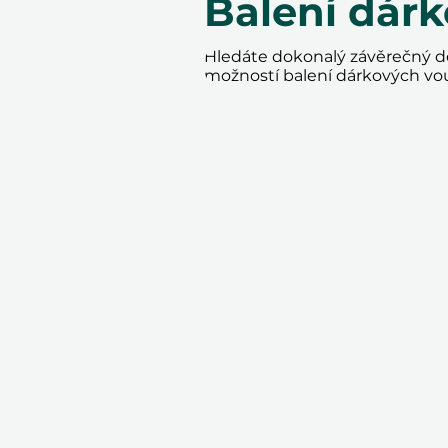
Balení dár
Hledáte dokonalý závěrečný do
možností balení dárkových vo