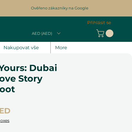
Ověřeno zákazníky na Google
Přihlásit se
AED (AED)
Nakupovat vše
More
Yours: Dubai
ove Story
oot
Cena
AED
Boxes