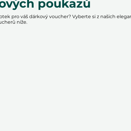
kových poukazů
tek pro váš dárkový voucher? Vyberte si z našich elega
ucherů níže.