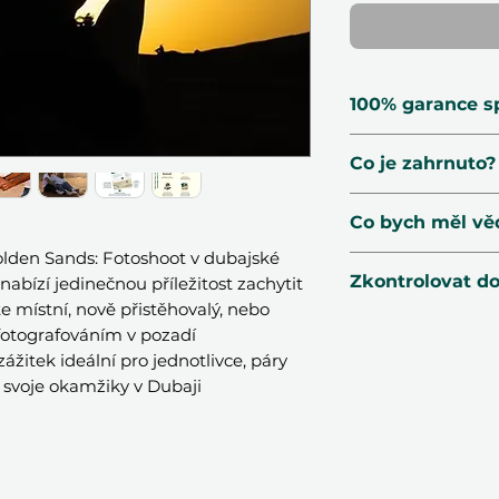
100% garance s
🗓 Voucher plat
Co je zahrnuto?
🔃 Zdarma vým
☑️ Ověření posk
45 nebo 60 mi
Co bych měl vě
🛡 Zabezpečená
profesionálním
📧 Dodání za 1 
lden Sands: Fotoshoot v dubajské
variantě)
📍
Poloha
: Dubaj
Zkontrolovat d
abízí jedinečnou příležitost zachytit
24 nebo 40 up
bude dohodnuto 
e místní, nově přistěhovalý, nebo
kvalitních obr
🌤
Sezóna:
K disp
WhatsApp
nám n
 fotografováním v pozadí
závislosti na v
rok
den & čas a náš
žitek ideální pro jednotlivce, páry
Předkonzultac
👩‍👧‍👦
Počet oso
okamžitě ozve.
it svoje okamžiky v Dubaji
oblečení
📆
Rezervace:
Rez
OVĚŘIT DOSTU
Dodatečná služ
dopředu. Všechny
příplatek.
dostupnosti.
⏰
Délka:
45 nebo 