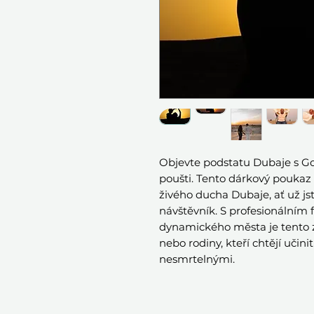
Objevte podstatu Dubaje s Go
poušti. Tento dárkový poukaz n
živého ducha Dubaje, ať už jst
návštěvník. S profesionálním
dynamického města je tento zá
nebo rodiny, kteří chtějí učin
nesmrtelnými.