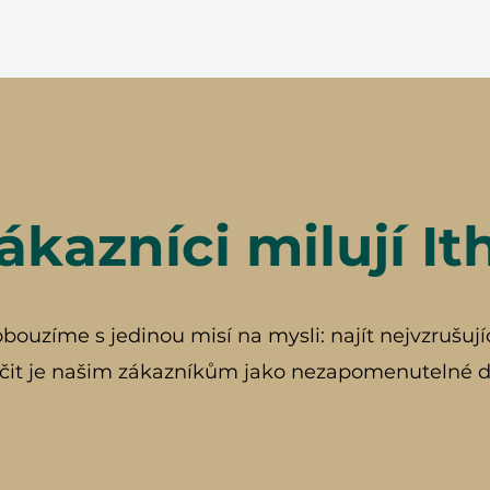
ákazníci milují It
ouzíme s jedinou misí na mysli: najít nejvzrušují
čit je našim zákazníkům jako nezapomenutelné d