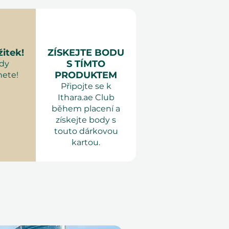
0 nebo 90minutová
v závislosti na variantě).
sebe
: Pohodlné oblečení.
uze pro dospělé
žitek!
ZÍSKEJTE BODU
S TÍMTO
kdy
PRODUKTEM
ete!
Připojte se k
Ithara.ae Club
během placení a
získejte body s
touto dárkovou
kartou.