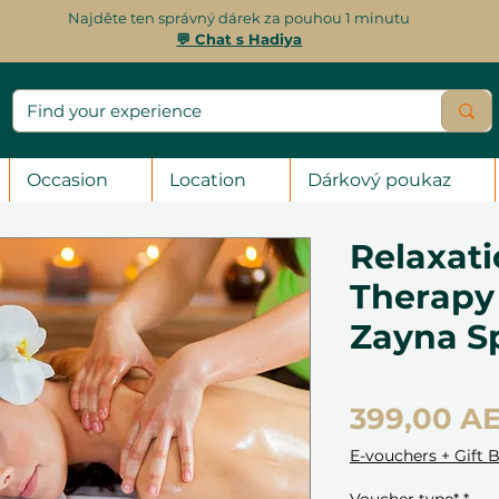
Najděte ten správný dárek za pouhou 1 minutu
💬 Chat s Hadiya
Occasion
Location
Dárkový poukaz
Relaxat
Therapy 
Zayna S
399,00 A
E-vouchers + Gift 