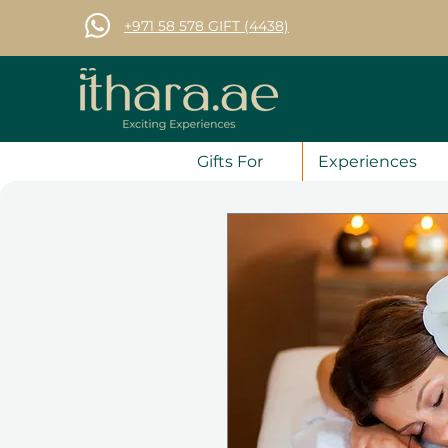
+971 58 578 GIFT (4438)
Gifts For
Experiences