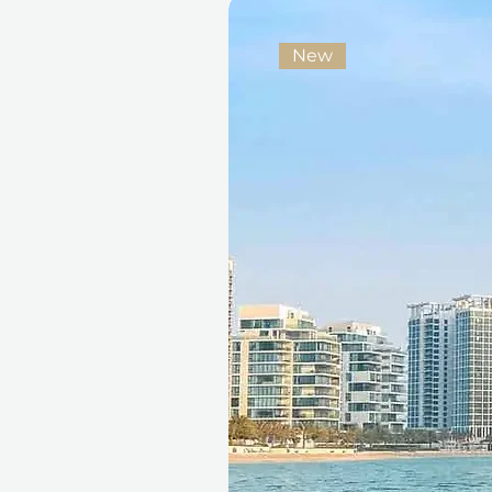
rozkoš a pohodlí
Promyšlený & univerzální
New
nebo jako významné „děkuj
Nezapomenutelné & smys
víc než relaxaci — je to čas
Hladká rezervace, maximální 
Váš
dárkový poukaz Ithara.ae
příjemcům dává plnou kontrolu
platný po dobu 12 měsíců, což n
jejich pohodlí. Pokud si příjem
vyměnit přes Ithara.ae bez da