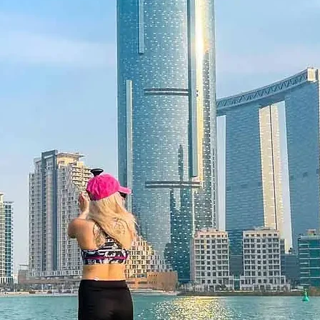
 dárek
: Ideální pro narozeniny, výročí
i“
luplné
: Wellness dárek, který nabízí
 pro sebe.
flexibilita
lze jednoduše uplatnit online, což
 nad jejich rezervací. Voucher je
abízí flexibilitu užít si zážitek podle
ce přeje jiný zážitek, voucher lze
lších poplatků.