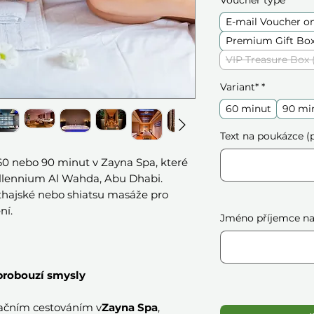
Voucher type*
*
E-mail Voucher o
Premium Gift Box
VIP Treasure Box 
Variant*
*
60 minut
90 mi
Text na poukázce (p
 60 nebo 90 minut v Zayna Spa, které
illennium Al Wahda, Abu Dhabi.
, thajské nebo shiatsu masáže pro
ní.
Jméno příjemce na 
 probouzí smysly
axačním cestováním v
Zayna Spa
,