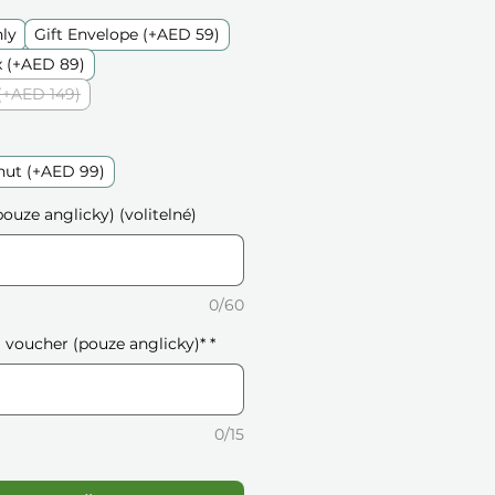
nly
Gift Envelope (+AED 59)
 (+AED 89)
(+AED 149)
nut (+AED 99)
ouze anglicky) (volitelné)
0/60
voucher (pouze anglicky)*
*
0/15