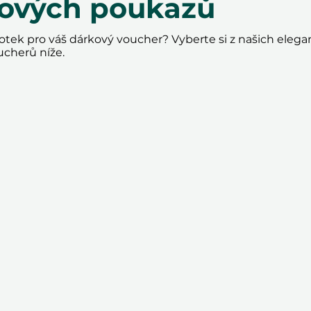
kových poukazů
tek pro váš dárkový voucher? Vyberte si z našich elega
ucherů níže.