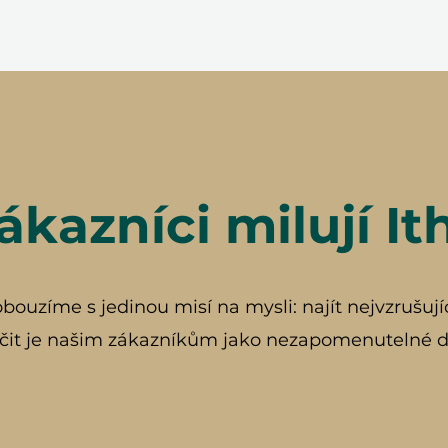
ákazníci milují It
ouzíme s jedinou misí na mysli: najít nejvzrušují
čit je našim zákazníkům jako nezapomenutelné d