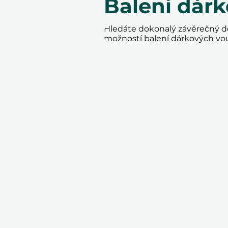
Balení dár
Hledáte dokonalý závěrečný do
možností balení dárkových vo