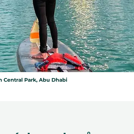
tný po dobu 12 měsíců a obsahuje
může být uplatněn pouze jednou, nelze
 jej nahradit, pokud bude ztracen a
 musí být uveden v okamžiku
n pouze na ithara.ae. Je nutné
e předmětem dostupnosti; rezervace
vůli našim partnerům akceptovány.
her učinit neplatným. Podmínky se
 Central Park, Abu Dhabi