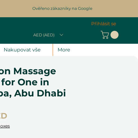
Ověřeno zákazníky na Google
Přihlásit se
AED (AED)
Nakupovat vše
More
ion Massage
for One in
pa, Abu Dhabi
Cena
ED
Boxes