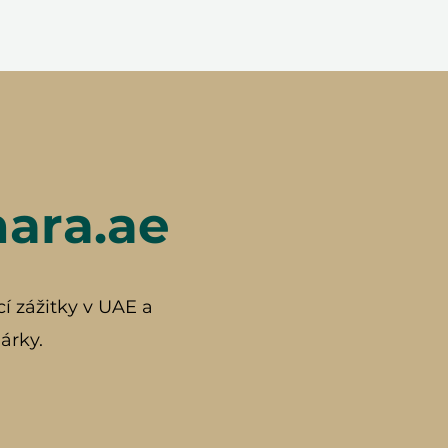
hara.ae
cí zážitky v UAE a
árky.