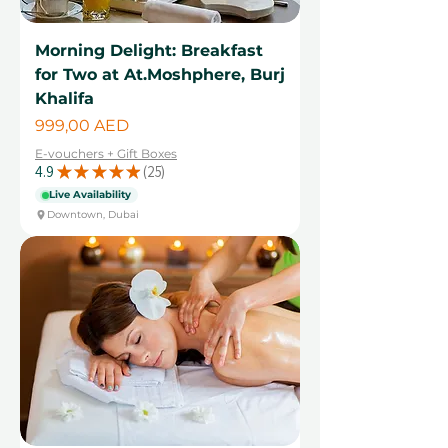
Morning Delight: Breakfast
for Two at At.Moshphere, Burj
Khalifa
Cena
999,00 AED
E-vouchers + Gift Boxes
4.9
★
★
★
★
★
25
25
Live Availability
Downtown, Dubai