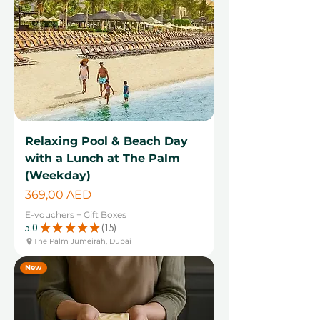
Relaxing Pool & Beach Day
with a Lunch at The Palm
(Weekday)
Cena
369,00 AED
E-vouchers + Gift Boxes
5.0
★
★
★
★
★
15
15
The Palm Jumeirah, Dubai
New