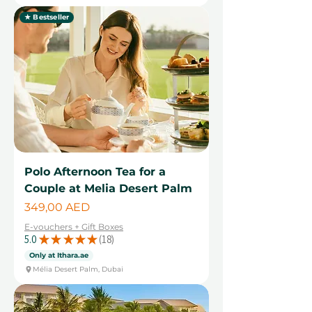
★ Bestseller
Polo Afternoon Tea for a
Couple at Melia Desert Palm
Cena
349,00 AED
E-vouchers + Gift Boxes
5.0
★
★
★
★
★
18
18
Only at Ithara.ae
Mélia Desert Palm, Dubai