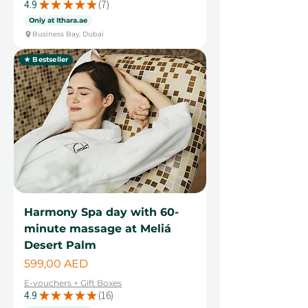
4.9
★
★
★
★
★
7
7
Only at Ithara.ae
Business Bay, Dubai
★ Bestseller
Harmony Spa day with 60-
minute massage at Meliá
Desert Palm
Cena
599,00 AED
E-vouchers + Gift Boxes
4.9
★
★
★
★
★
16
16