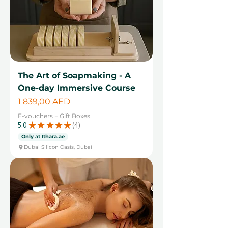
The Art of Soapmaking - A
One-day Immersive Course
Cena
1 839,00 AED
E-vouchers + Gift Boxes
5.0
★
★
★
★
★
4
4
Only at Ithara.ae
Dubai Silicon Oasis, Dubai