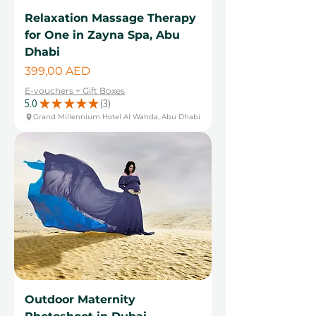
Relaxation Massage Therapy
for One in Zayna Spa, Abu
Dhabi
Cena
399,00 AED
E-vouchers + Gift Boxes
5.0
★
★
★
★
★
3
3
Grand Millennium Hotel Al Wahda, Abu Dhabi
Outdoor Maternity