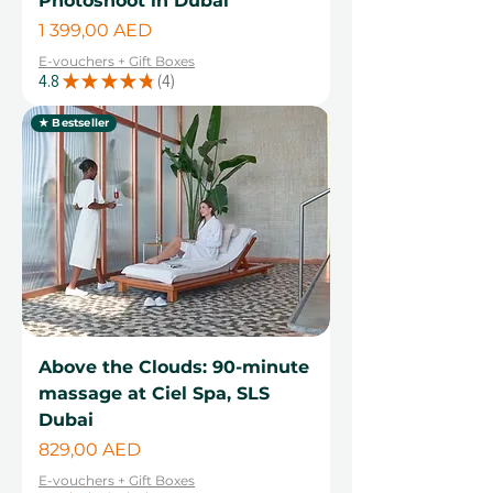
Photoshoot in Dubai
Cena
1 399,00 AED
E-vouchers + Gift Boxes
4.8
★
★
★
★
★
4
4
★ Bestseller
Above the Clouds: 90-minute
massage at Ciel Spa, SLS
Dubai
Cena
829,00 AED
E-vouchers + Gift Boxes