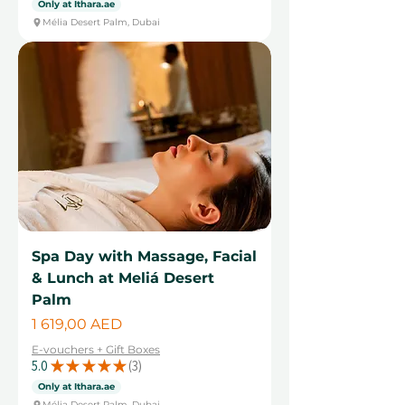
Only at Ithara.ae
Mélia Desert Palm, Dubai
Spa Day with Massage, Facial
& Lunch at Meliá Desert
Palm
Cena
1 619,00 AED
E-vouchers + Gift Boxes
5.0
★
★
★
★
★
3
3
Only at Ithara.ae
Mélia Desert Palm, Dubai