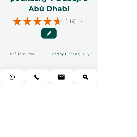
Abú Dhabí
★
★
★
★
★
116
116
1 - 6 of 116 reviews
Sort By:
★
★
★
★
★
You should get this!
Professionalism and
attention to details
Ulpan N.