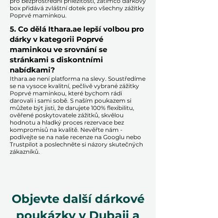
pro bezprostřední příležitosti, zatímco dárkový
box přidává zvláštní dotek pro všechny zážitky
Poprvé maminkou.​
5. Co dělá Ithara.ae lepší volbou pro
dárky v kategorii Poprvé
maminkou ve srovnání se
stránkami s diskontními
nabídkami?​
​​Ithara.ae není platforma na slevy. Soustředíme
se na vysoce kvalitní, pečlivě vybrané zážitky
Poprvé maminkou, které bychom rádi
darovali i sami sobě. S naším poukazem si
můžete být jisti, že darujete 100% flexibilitu,
ověřené poskytovatele zážitků, skvělou
hodnotu a hladký proces rezervace bez
kompromisů na kvalitě. Nevěřte nám -
podívejte se na naše recenze na Googlu nebo
Trustpilot a poslechněte si názory skutečných
zákazníků.
Objevte další dárkové
poukázky v Dubaji a