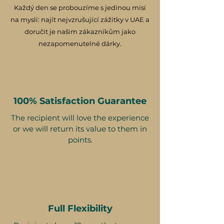
Každý den se probouzíme s jedinou misí
na mysli: najít nejvzrušující zážitky v UAE a
doručit je našim zákazníkům jako
nezapomenutelné dárky.
100% Satisfaction Guarantee
The recipient will love the experience
or we will return its value to them in
points.
Full Flexibility