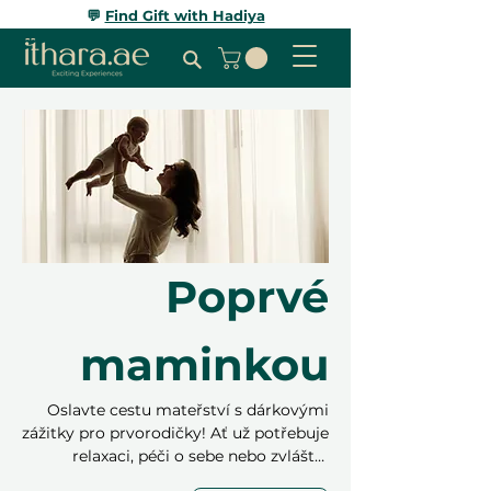
💬
Find Gift with Hadiya
Poprvé
maminkou
Oslavte cestu mateřství s dárkovými
zážitky pro prvorodičky! Ať už potřebuje
relaxaci, péči o sebe nebo zvláštní
okamžik k užití si, máme dokonalý