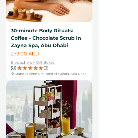
30-minute Body Rituals:
Coffee - Chocolate Scrub in
Zayna Spa, Abu Dhabi
Cena
279,00 AED
E-vouchers + Gift Boxes
5.0
★
★
★
★
★
3
3
Grand Millennium Hotel Al Wahda, Abu Dhabi