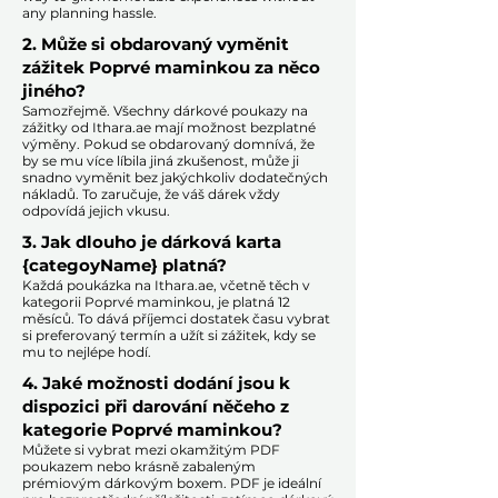
any planning hassle.
2. Může si obdarovaný vyměnit
zážitek Poprvé maminkou za něco
jiného?
Samozřejmě. Všechny dárkové poukazy na
zážitky od Ithara.ae mají možnost bezplatné
výměny. Pokud se obdarovaný domnívá, že
by se mu více líbila jiná zkušenost, může ji
snadno vyměnit bez jakýchkoliv dodatečných
nákladů. To zaručuje, že váš dárek vždy
odpovídá jejich vkusu.
​
3. Jak dlouho je dárková karta
{categoyName} platná?
Každá poukázka na Ithara.ae, včetně těch v
kategorii Poprvé maminkou, je platná 12
měsíců. To dává příjemci dostatek času vybrat
si preferovaný termín a užít si zážitek, kdy se
mu to nejlépe hodí.​
4. Jaké možnosti dodání jsou k
dispozici při darování něčeho z
kategorie Poprvé maminkou?
Můžete si vybrat mezi okamžitým PDF
poukazem nebo krásně zabaleným
prémiovým dárkovým boxem. PDF je ideální