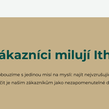
ákazníci milují It
ouzíme s jedinou misí na mysli: najít nejvzrušují
čit je našim zákazníkům jako nezapomenutelné d