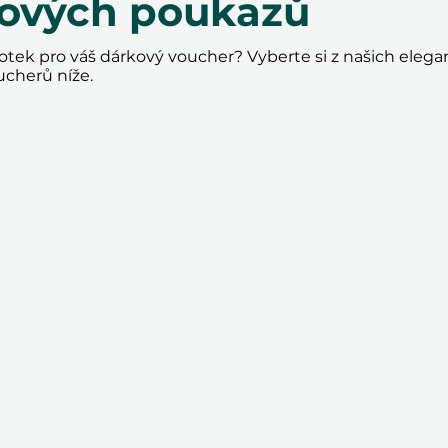
kových poukazů
tek pro váš dárkový voucher? Vyberte si z našich elega
ucherů níže.