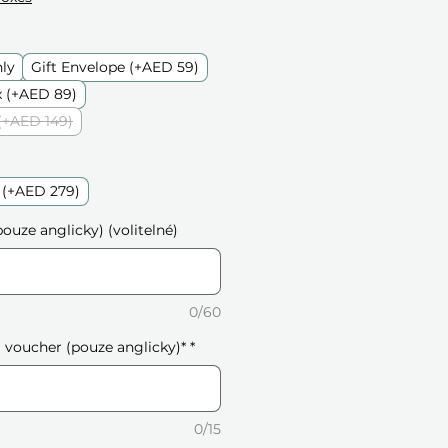
nly
Gift Envelope (+AED 59)
 (+AED 89)
(+AED 149)
 (+AED 279)
ouze anglicky) (volitelné)
0/60
voucher (pouze anglicky)*
*
0/15