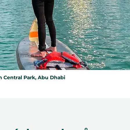
tný po dobu 12 měsíců a obsahuje
může být uplatněn pouze jednou, nelze
 jej nahradit, pokud bude ztracen a
 musí být uveden v okamžiku
n pouze na ithara.ae. Je nutné
e předmětem dostupnosti; rezervace
vůli našim partnerům akceptovány.
 Central Park, Abu Dhabi
her učinit neplatným. Podmínky se