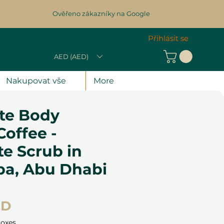
Ověřeno zákazníky na Google
Přihlásit se
AED (AED)
Nakupovat vše
More
te Body
Coffee -
e Scrub in
pa, Abu Dhabi
Cena
ED
Boxes