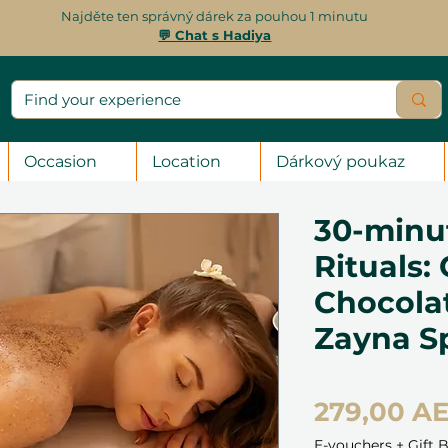
Najděte ten správný dárek za pouhou 1 minutu
💬 Chat s Hadiya
Occasion
Location
Dárkový poukaz
30-minu
Rituals: 
Chocolat
Zayna S
279,00 A
E-vouchers + Gift 