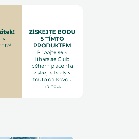
ervace je nutná 7 dní
azy Abu Dhabi
termíny jsou závislé na
t Vouchers Millenium Al
0minutová relace tělových
žitek!
ZÍSKEJTE BODU
sebe
: Pohodlné oblečení.
S TÍMTO
kdy
uze pro dospělé.
PRODUKTEM
ete!
Připojte se k
Ithara.ae Club
během placení a
získejte body s
touto dárkovou
kartou.