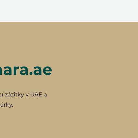
hara.ae
cí zážitky v UAE a
árky.