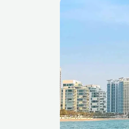
Hladká rezervace, maximální 
Váš dárkový voucher Ithara.ae
úplnou flexibilitu při rezerva
Obdarovaný si ho může snadn
ho vyměnit za jiný zážitek, po
a pamětihodný dárek pokažd
S tímto skrabem na tělo z ká
pouze relaxaci – darujete dáre
Podmínky