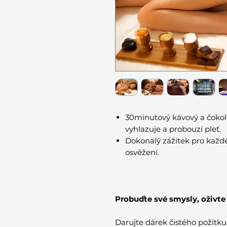
30minutový kávový a čokolá
vyhlazuje a probouzí pleť.
Dokonalý zážitek pro každé
osvěžení.
Probuďte své smysly, oživte 
Darujte dárek čistého požitku