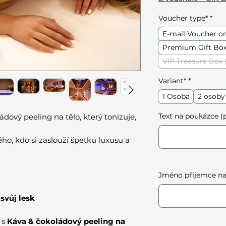
Voucher type*
*
E-mail Voucher o
Premium Gift Box
VIP Treasure Box 
Variant*
*
1 Osoba
2 osoby
Text na poukázce (p
dový peeling na tělo, který tonizuje,
ho, kdo si zaslouží špetku luxusu a
Jméno příjemce na 
svůj lesk
 s
Káva & čokoládový peeling na