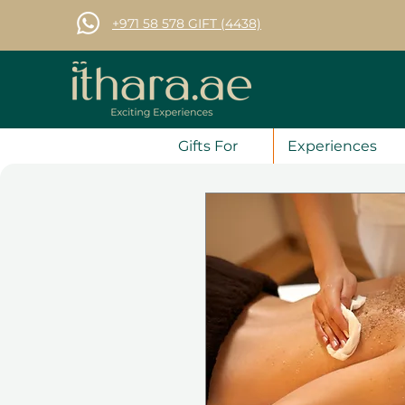
+971 58 578 GIFT (4438)
Gifts For
Experiences