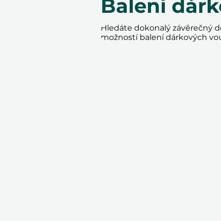
Balení dár
Hledáte dokonalý závěrečný do
možností balení dárkových vo