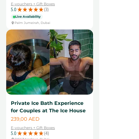
E-vouchers + Gift Boxes
5.0
★
★
★
★
★
3
3
Live Availability
Palm Jumeirah, Dubai
Private Ice Bath Experience
for Couples at The Ice House
Цена
239,00 AED
E-vouchers + Gift Boxes
5.0
★
★
★
★
★
4
4