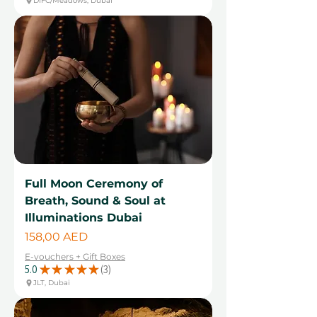
DIFC/Meadows, Dubai
Full Moon Ceremony of
Breath, Sound & Soul at
Illuminations Dubai
Цена
158,00 AED
E-vouchers + Gift Boxes
5.0
★
★
★
★
★
3
3
JLT, Dubai