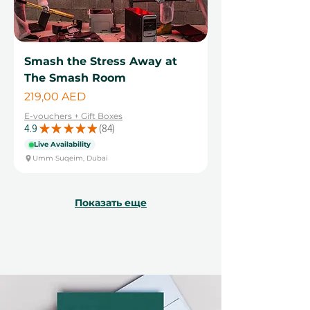
Smash the Stress Away at
The Smash Room
Цена
219,00 AED
E-vouchers + Gift Boxes
4.9
★
★
★
★
★
84
84
Live Availability
Umm Suqeim, Dubai
Показать еще