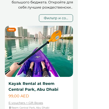
250 AED
большого бюджета. Откройте для
себя лучшие рождественские
подарки до 250 AED в Дубае и Абу-
Даби – от расслабляющих СПА-
Фильтр и сортировка
проходок до креативных мастер-
классов и гастрономических или
New
спортивных впечатлений.
Kayak Rental at Reem
Central Park, Abu Dhabi
Цена
99,00 AED
E-vouchers + Gift Boxes
Reem Central Park, Abu Dhabi