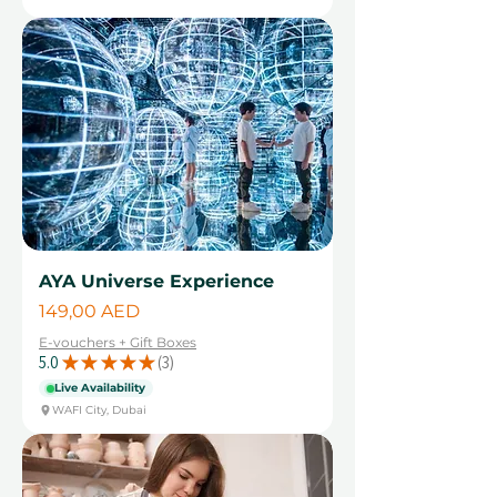
AYA Universe Experience
Цена
149,00 AED
E-vouchers + Gift Boxes
5.0
★
★
★
★
★
3
3
Live Availability
WAFI City, Dubai