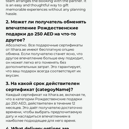
team arranges the booking with the partner. It
is an easy and thoughtful way to gift
memorable experiences without any planning
hassle.
2. Может ли получатель обменять
впечатление Рождественские
подарки до 250 AED на что-то
другое?
Абсолютно. Все подарочные сертификаты
от Ithara.ae имеют бесплатную опцию
обмена. Если получателю станет ясно, что
другое впечатление больше ему подходит,
он может легко его поменять без
дополнительных затрат. Это гарантирует,
что ваш подарок всегда соответствует их
вкусам.
​
3. На какой срок действителен
сертификат {categoyName}?
Каждый сертификат на Ithara.ae, включая те,
что в категории Рождественские подарки
до 250 AED, действителен в течение 12
месяцев. Это даёт получателю достаточно
времени, чтобы выбрать предпочитаемую
дату и насладиться впечатлением в
наиболее подходящее для него время.​
4. What delivery options are