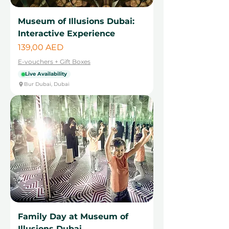
Museum of Illusions Dubai:
Interactive Experience
Цена
139,00 AED
E-vouchers + Gift Boxes
Live Availability
Bur Dubai, Dubai
Family Day at Museum of
Illusions Dubai