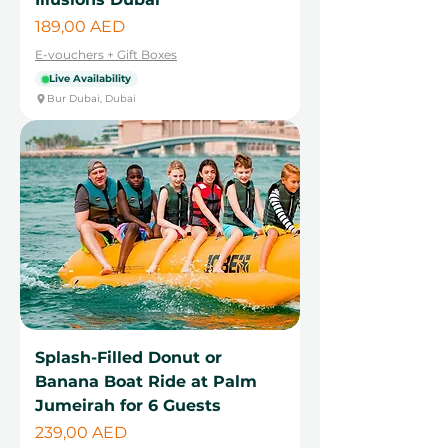
Цена
189,00 AED
E-vouchers + Gift Boxes
Live Availability
Bur Dubai, Dubai
Splash-Filled Donut or
Banana Boat Ride at Palm
Jumeirah for 6 Guests
Цена
239,00 AED