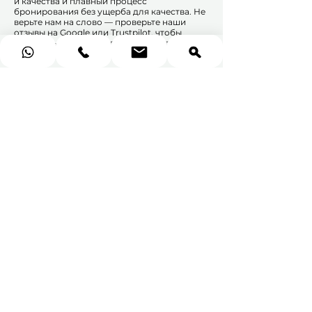
и качества и плавный процесс
бронирования без ущерба для качества. Не
верьте нам на слово — проверьте наши
отзывы на Google или Trustpilot, чтобы
услышать мнения реальных клиентов.
Исследуйте больше
подарочных
сертификатов в Дубае
и Абу-Даби
★
★
★
★
★
116
116
1 – 6 из
Сортировать
116
по: