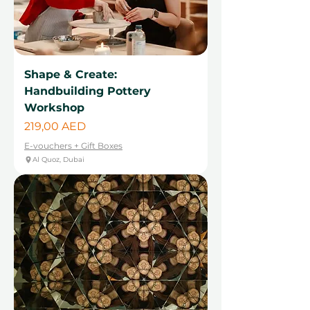
Shape & Create:
Handbuilding Pottery
Workshop
Цена
219,00 AED
E-vouchers + Gift Boxes
Al Quoz, Dubai