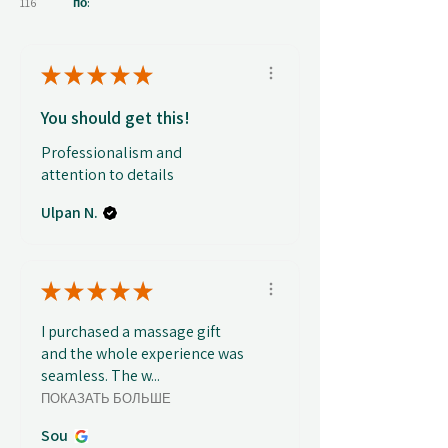
116
по:
★
★
★
★
★
You should get this!
Professionalism and
attention to details
Ulpan N.
★
★
★
★
★
I purchased a massage gift
and the whole experience was
seamless. The w...
ПОКАЗАТЬ БОЛЬШЕ
Sou