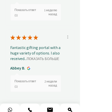
Показать ответ
1 неделю
назад
(1)
★
★
★
★
★
Fantastic gifting portal with a
huge variety of options. I also
received...
ПОКАЗАТЬ БОЛЬШЕ
Abbey B.
Показать ответ
2 недели
назад
(1)
★
★
★
★
★