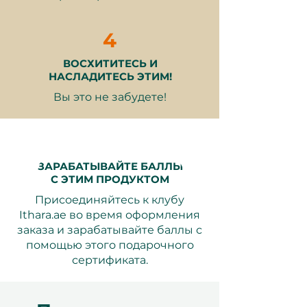
4
Что включено:
ВОСХИТИТЕСЬ И
Вход в заведение RollDXB
НАСЛАДИТЕСЬ ЭТИМ!
1 час диско-впечатления
Вы это не забудете!
Профессиональные
роликовые коньки
Защитное снаряжение (на
запястье/коленях/локтях)
ЗАРАБАТЫВАЙТЕ БАЛЛЫ
С ЭТИМ ПРОДУКТОМ
Присоединяйтесь к клубу
Почему это отличный подарок:
Ithara.ae во время оформления
заказа и зарабатывайте баллы с
Весело для всех возрастов
–
помощью этого подарочного
Увлекательный день на свежем
сертификата.
воздухе, подходящий для
семей, друзей или пар,
желающих отлично провести