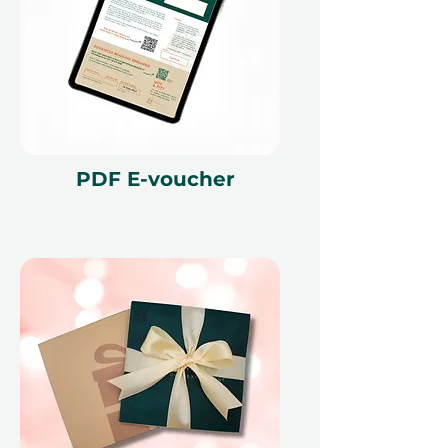
возможность создать
захватывающие воспоминания,
которые останутся на всю жизнь.
Это не просто подарок — это
приключение, которое ждет
своего времени!
PDF E-voucher
Мелкий шрифт 📜
Этот подарочный сертификат
действителен в течение 12
месяцев и имеет уникальный код
идентификации, может быть
использован только один раз, не
может быть обменян на