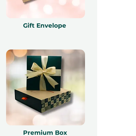
наличные, заменен в случае
утери и не подлежит возврату.
Подарочный сертификат должен
быть указан при использовании и
Gift Envelope
может быть использован только
на ithara.ae. Требуется
предварительное бронирование,
которое подлежит наличию;
бронирование на тот же день не
может быть обработано из-за
политики наших партнеров.
Отмена бронирования может
сделать сертификат
недействительным. Условия
могут изменяться.
Premium Box