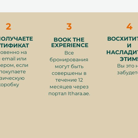
ися улучшить своё мастерство, эта
ставляет возможность
оздать что-то значимое с нуля.
2
3
4
ПОЛУЧАЕТЕ
ВОСХИТИ
BOOK THE
инструкторов 90-минутная сессия
EXPERIENCE
РТИФИКАТ
И
пки. После создания своего
НАСЛАДИ
овенно на
Все
а обжиг в печь для закрепления
 email или
ЭТИМ
бронирования
озвращаются на специальную
ером, если
Вы это 
могут быть
авляя яркие, индивидуальные
покупаете
забудет
совершены в
зическую
бжигом. Через несколько недель
течение 12
коробку
, глазированные керамические
месяцев через
онстрации или использования дома.
портал Ithara.ae.
с по гончарному делу с гидом