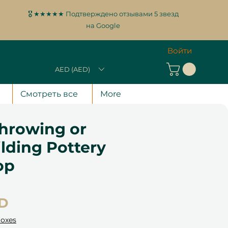
🎖️ ★★★★★ Подтверждено отзывами 5 звезд
на Google
Войти
AED (AED)
Смотреть все
More
hrowing or
lding Pottery
op
Цена
ED
Boxes