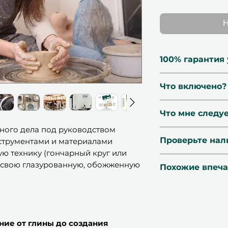
Н
100% гарантия
🗓 Сертификат 
Что включено?
12 месяцев
🔃 Бесплатные
90 минут рук
Что мне следуе
☑️ Подтверждё
по керамике
🛡 Защищённы
ного дела под руководством
Выберите ме
📍Местоположе
📧 Доставка за
Проверьте нал
нструментами и материалами
строительств
Студий, Промыш
ю технику (гончарный круг или
гончарном к
Склад #7, Аль-К
WhatsApp
нам 
й свою глазурованную, обожженную
Сессия глази
Похожие впеча
🌤 Сезон:
Весь г
день & время, 
Все инструме
определённое в
консьержей сра
Похожие проду
Шедевр для 
подтверждено 
ПРОВЕРИТЬ Н
От глины к т
нашим консьер
гончарном к
для бронирования
ние от глины до создания
Мастер-класс