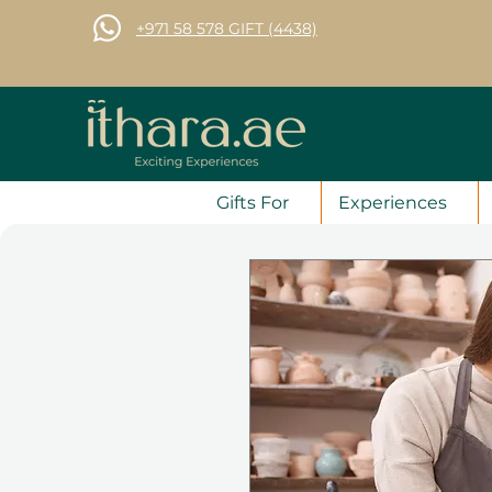
+971 58 578 GIFT (4438)
Gifts For
Experiences