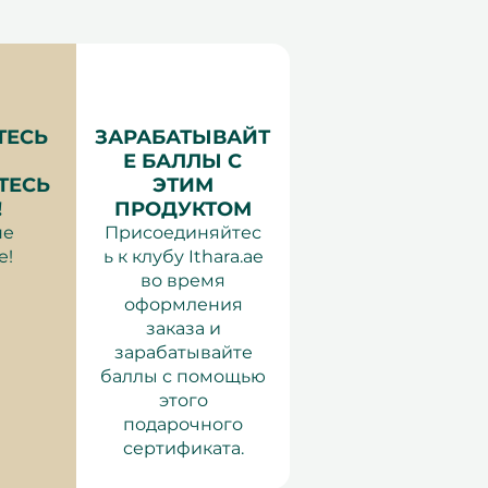
ТЕСЬ
ЗАРАБАТЫВАЙТ
Е БАЛЛЫ С
ТЕСЬ
ЭТИМ
!
ПРОДУКТОМ
не
Присоединяйтес
е!
ь к клубу Ithara.ae
во время
оформления
заказа и
зарабатывайте
баллы с помощью
этого
подарочного
сертификата.