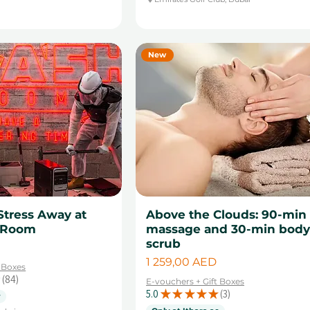
New
Stress Away at
Above the Clouds: 90-min
 Room
massage and 30-min bod
scrub
Цена
1 259,00 AED
t Boxes
84
E-vouchers + Gift Boxes
84
5.0
★
★
★
★
★
3
y
3