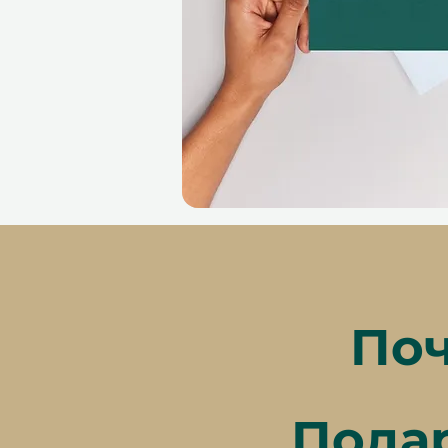
Поч
Пода