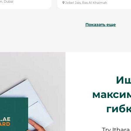
m, Dubai
Jebel Jais, Ras Al Khaimah
Показать еще
Ищ
макси
гиб
Try Ithara