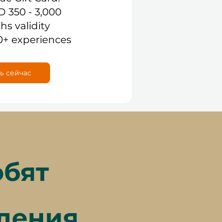
D 350 - 3,000
hs validity
0+ experiences
ь сейчас
юбят
дения