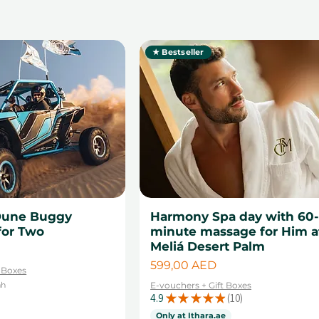
тавкой, 12-месячной действительностью и
льной гибкости. Сделайте его особенный
ениями, созданными специально для него.
★ Bestseller
 Dune Buggy
Harmony Spa day with 60
for Two
minute massage for Him a
Meliá Desert Palm
Цена
599,00 AED
t Boxes
ah
E-vouchers + Gift Boxes
4.9
★
★
★
★
★
10
10
Only at Ithara.ae