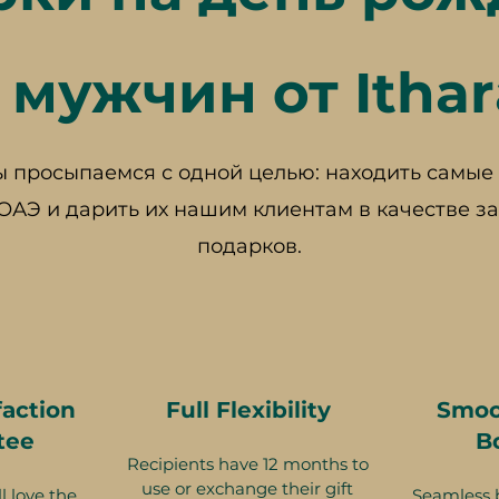
 мужчин от Ithar
 просыпаемся с одной целью: находить самы
 ОАЭ и дарить их нашим клиентам в качестве 
подарков.
faction
Full Flexibility
Smoo
tee
B
Recipients have 12 months to
use or exchange their gift
l love the
Seamless 