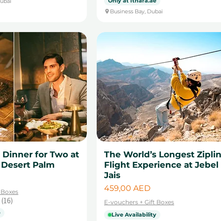
Only at Ithara.ae
ubai
Business Bay, Dubai
Dinner for Two at
The World’s Longest Zipli
 Desert Palm
Flight Experience at Jebel
Jais
Цена
459,00 AED
t Boxes
16
E-vouchers + Gift Boxes
16
e
Live Availability