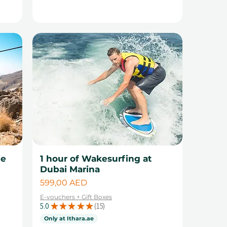
ne
1 hour of Wakesurfing at
Dubai Marina
Цена
599,00 AED
E-vouchers + Gift Boxes
5.0
★
★
★
★
★
15
15
Only at Ithara.ae