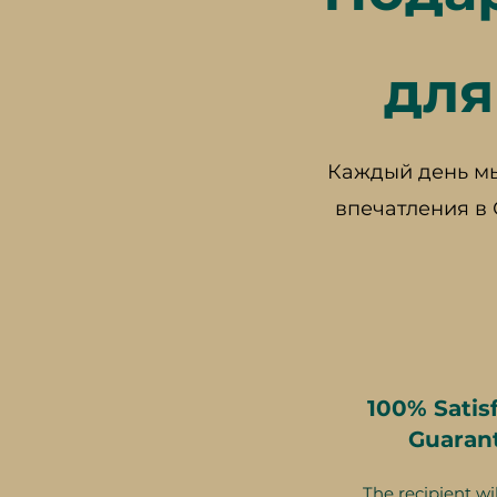
для
Каждый день мы
впечатления в
100% Satis
Guaran
The recipient wil