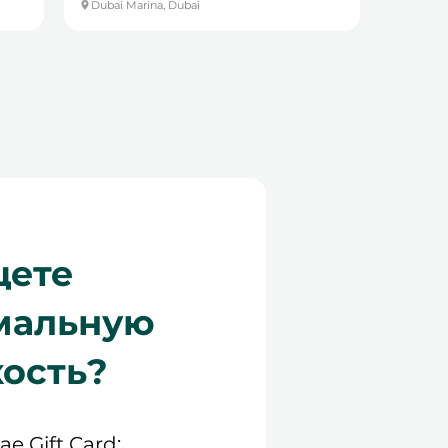
Dubai Marina, Dubai
ете
мальную
кость?
.ae Gift Card: