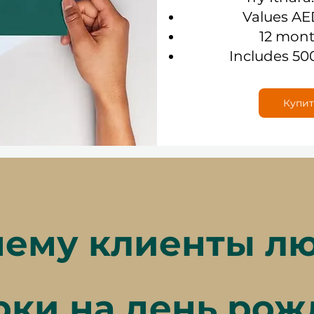
Values AE
12 mont
Includes 50
Купит
ему клиенты л
рки на день рож