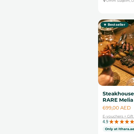
Umm Suqeim, D
★ Bestseller
Steakhouse 
RARE Melia
Цена
699,00 AED
E-vouchers + Gif
4.9
★
★
★
★
★
Only at Ithara.a