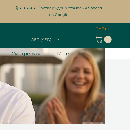
🎖️ ★★★★★ Подтверждено отзывами 5 звезд
на Google
Войти
AED (AED)
Смотреть все
More