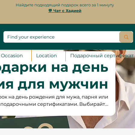
Найдите подходящий подарок всего за 1 минуту
💬 Чат с Хадией
Occasion
Location
Подарочный сертификат
дарки на день
ия для мужчин
ок на день рождения для мужа, парня или
 подарочными сертификатами. Выбирайте
 в Дубае и Абу-Даби, изысканного ужина
рые ему понравятся. Идеальный выбор для
рождения для него в ОАЭ, наша кураторская
ываемые воспоминания, а не просто вещи.