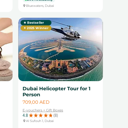
Bluewaters, Dubai
★ Bestseller
✦ 2025 Winner
Dubai Helicopter Tour for 1
y
Person
Цена
709,00 AED
E-vouchers + Gift Boxes
4.8
★
★
★
★
★
8
8
Al Sufouh 1, Dubai