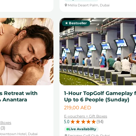
Mélia Desert Palm, Dubai
★ Bestseller
s Retreat with
1-Hour TopGolf Gameplay 
& Anantara
Up to 6 People (Sunday)
Цена
219,00 AED
E-vouchers + Gift Boxes
5.0
★
★
★
★
★
94
t Boxes
94
3
Live Availability
3
Downtown Hotel, Dubai
Emirates Golf Club, Dubai