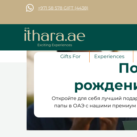
+971 58 578 GIFT (4438)
Gifts For
Experiences
По
рожден
Откройте для себя лучший подар
папы в ОАЭ с нашими премиум
среди захватывающих приключений
или уникальных занятостей, кото
всех, кто ищет подарки на день 
коллекция гарантирует незаб