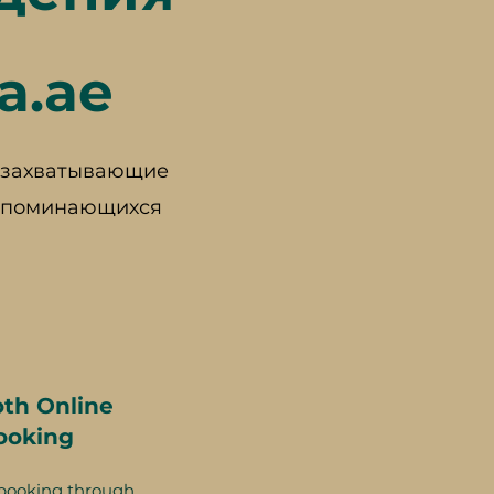
a.ae
е захватывающие
запоминающихся
th Online
ooking
booking through