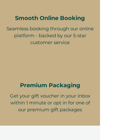
Smooth Online Booking
Seamless booking through our online
platform - backed by our 5-star
customer service
Premium Packaging
Get your gift voucher in your inbox
within 1 minute or opt in for one of
our premium gift packages