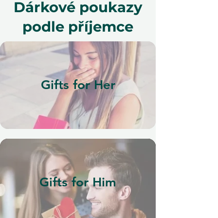
Dárkové poukazy
podle příjemce
Gifts for Her
Gifts for Him