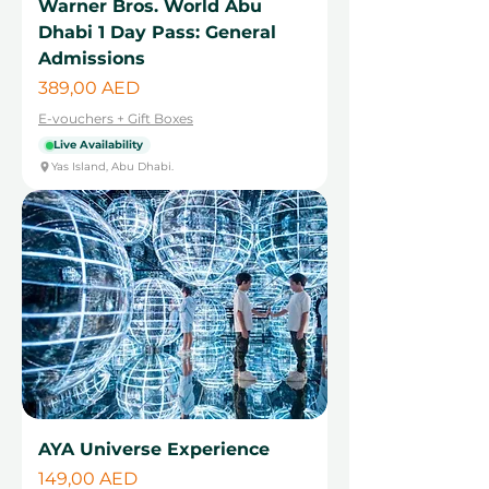
Warner Bros. World Abu
Dhabi 1 Day Pass: General
Admissions
Cena
389,00 AED
E-vouchers + Gift Boxes
Live Availability
Yas Island, Abu Dhabi.
AYA Universe Experience
Cena
149,00 AED