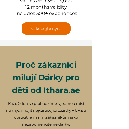
Values AED 350 - 3,000
12 months validity
Includes 500+ experiences
Nakupujte nyní
Proč zákazníci
milují Dárky pro
děti od Ithara.ae
Každý den se probouzíme s jedinou misí
na mysli: najít nejvzrušující zážitky v UAE a
doručit je našim zákazníkům jako
nezapomenutelné dárky.