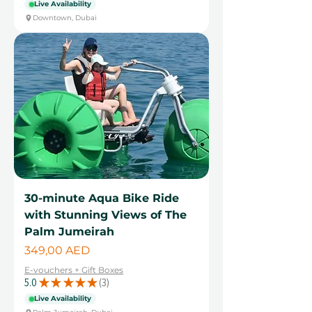
Live Availability
Downtown, Dubai
30-minute Aqua Bike Ride
with Stunning Views of The
Palm Jumeirah
Cena
349,00 AED
E-vouchers + Gift Boxes
5.0
★
★
★
★
★
3
3
Live Availability