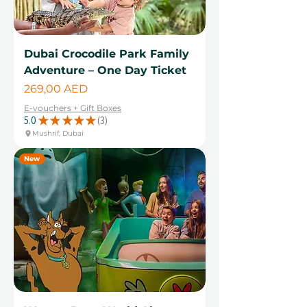
Dubai Crocodile Park Family
Adventure – One Day Ticket
Cena
269,00 AED
E-vouchers + Gift Boxes
5.0
★
★
★
★
★
3
3
Mushrif, Dubai
New