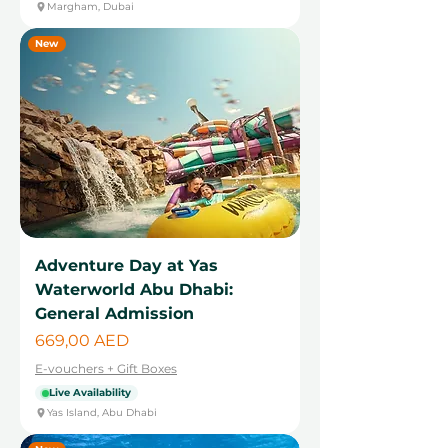
Margham, Dubai
New
Adventure Day at Yas
Waterworld Abu Dhabi:
General Admission
Cena
669,00 AED
E-vouchers + Gift Boxes
Live Availability
Yas Island, Abu Dhabi