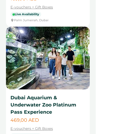
E-vouchers + Gift Boxes
Live Availability
Palm Jumeirah, Dubai
Dubai Aquarium &
Underwater Zoo Platinum
Pass Experience
Cena
469,00 AED
E-vouchers + Gift Boxes