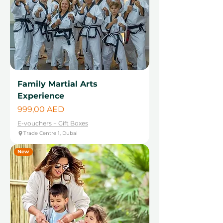
Family Martial Arts
Experience
Cena
999,00 AED
E-vouchers + Gift Boxes
Trade Centre 1, Dubai
New