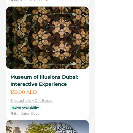
Palm Jumeirah, Dubai
Museum of Illusions Dubai:
Interactive Experience
Cena
139,00 AED
E-vouchers + Gift Boxes
Live Availability
Bur Dubai, Dubai