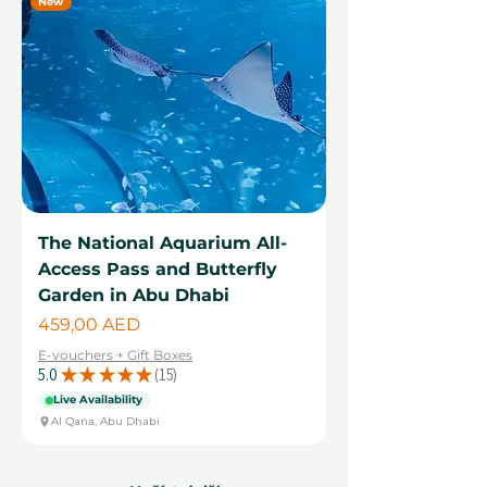
New
The National Aquarium All-
Access Pass and Butterfly
Garden in Abu Dhabi
Cena
459,00 AED
E-vouchers + Gift Boxes
5.0
★
★
★
★
★
15
15
Live Availability
Al Qana, Abu Dhabi