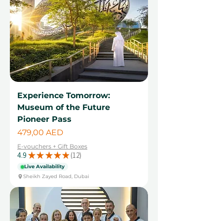
Experience Tomorrow:
Museum of the Future
Pioneer Pass
Cena
479,00 AED
E-vouchers + Gift Boxes
4.9
★
★
★
★
★
12
12
Live Availability
Sheikh Zayed Road, Dubai