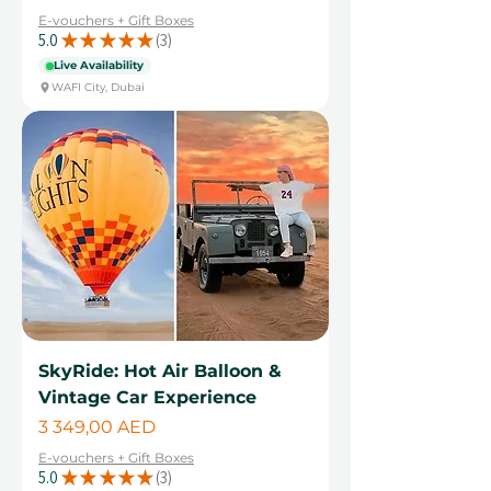
E-vouchers + Gift Boxes
5.0
★
★
★
★
★
3
3
Live Availability
WAFI City, Dubai
SkyRide: Hot Air Balloon &
Vintage Car Experience
Cena
3 349,00 AED
E-vouchers + Gift Boxes
5.0
★
★
★
★
★
3
3