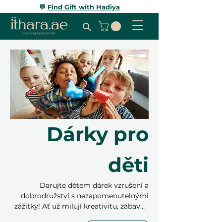
💬
Find Gift with Hadiya
Dárky pro
děti
Darujte dětem dárek vzrušení a
dobrodružství s nezapomenutelnými
zážitky! Ať už milují kreativitu, zábavné
aktivity nebo venkovní dobrodružství,