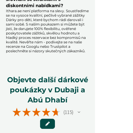
diskontními nabídkami?​
​​Ithara.ae není platforma na slevy. Soustředíme
se na vysoce kvalitní, pečlivě vybrané zážitky
Dárky pro děti, které bychom rádi darovali i
sami sobě. S naším poukazem si můžete být
jisti, že darujete 100% flexibilitu, ověřené
poskytovatele zážitků, skvělou hodnotu a
hladký proces rezervace bez kompromisů na
kvalitě. Nevěřte nám - podívejte se na naše
recenze na Googlu nebo Trustpilot a
poslechněte si názory skutečných zákazníků.
Objevte další dárkové
poukázky v Dubaji a
Abú Dhabí
★
★
★
★
★
115
115