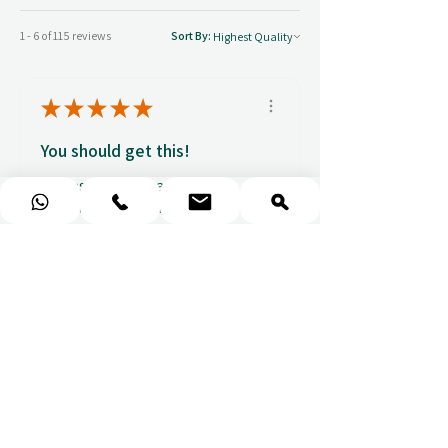
1 - 6 of 115 reviews
Sort By:
★
★
★
★
★
You should get this!
Professionalism and
attention to details
Ulpan N.
★
★
★
★
★
I purchased a massage gift
and the whole experience was
seamless. The w...
SHOW MORE
Sou