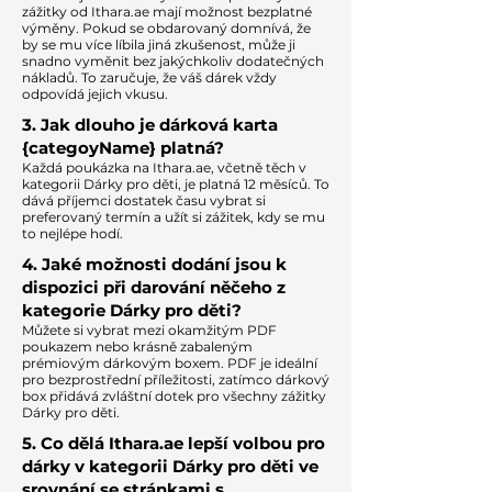
zážitky od Ithara.ae mají možnost bezplatné
výměny. Pokud se obdarovaný domnívá, že
by se mu více líbila jiná zkušenost, může ji
snadno vyměnit bez jakýchkoliv dodatečných
nákladů. To zaručuje, že váš dárek vždy
odpovídá jejich vkusu.
​
3. Jak dlouho je dárková karta
{categoyName} platná?
Každá poukázka na Ithara.ae, včetně těch v
kategorii Dárky pro děti, je platná 12 měsíců. To
dává příjemci dostatek času vybrat si
preferovaný termín a užít si zážitek, kdy se mu
to nejlépe hodí.​
4. Jaké možnosti dodání jsou k
dispozici při darování něčeho z
kategorie Dárky pro děti?
Můžete si vybrat mezi okamžitým PDF
poukazem nebo krásně zabaleným
prémiovým dárkovým boxem. PDF je ideální
pro bezprostřední příležitosti, zatímco dárkový
box přidává zvláštní dotek pro všechny zážitky
Dárky pro děti.​
5. Co dělá Ithara.ae lepší volbou pro
dárky v kategorii Dárky pro děti ve
srovnání se stránkami s