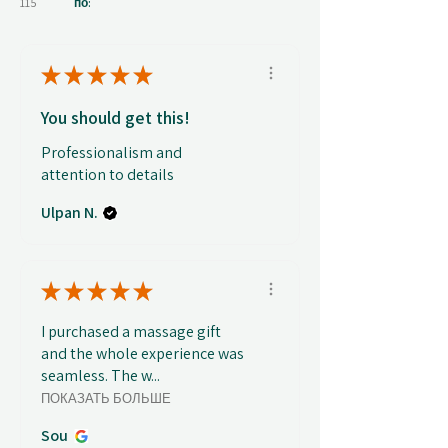
115
по:
★
★
★
★
★
You should get this!
Professionalism and
attention to details
Ulpan N.
★
★
★
★
★
I purchased a massage gift
and the whole experience was
seamless. The w...
ПОКАЗАТЬ БОЛЬШЕ
Sou