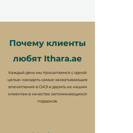
Идеально для пар, ищущих
особенный отдых
Индивидуально и гибко
–
Выберите отель, который
соответствует вашему
Почему клиенты
настроению, от удобства у
аэропорта до очарования
города.
любят Ithara.ae
Прекрасно подходит для
любого случая
– Идеально
Каждый день мы просыпаемся с одной
подходит для юбилеев,
целью: находить самые захватывающие
медовых месяцев или просто
впечатления в ОАЭ и дарить их нашим
так.
клиентам в качестве запоминающихся
Красиво упаковано
–
подарков.
Выберите из элегантной
коробки или стильной
цифровой доставки