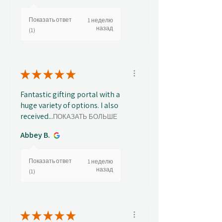
Показать ответ
1 неделю
назад
(1)
★
★
★
★
★
Fantastic gifting portal with a
huge variety of options. I also
received...
ПОКАЗАТЬ БОЛЬШЕ
Abbey B.
Показать ответ
1 неделю
назад
(1)
★
★
★
★
★