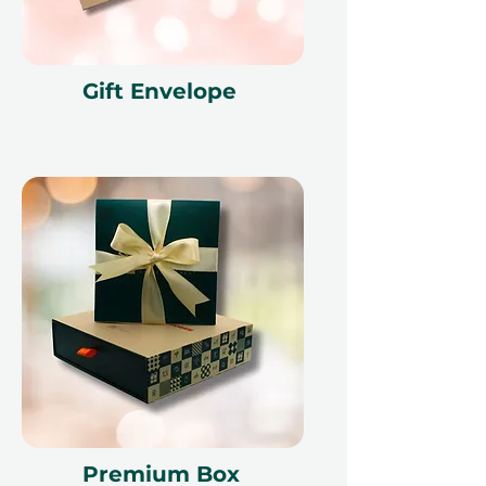
другое впечатление, если
планы изменятся.
Подарочная
Упаковка:
Доступно как
Gift Envelope
электронный сертификат или в
нашей элегантной упаковке.
Примечание:
Местные
туристические налоги и сборы
могут применяться, подлежат
оплате при регистрации.
Почему это отличный подарок
Premium Box
Романтичный и вдумчивый
–