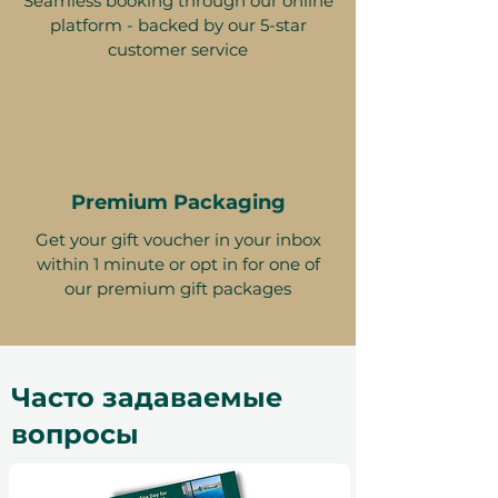
Seamless booking through our online
platform - backed by our 5-star
customer service
Мелкий шрифт 📜
Premium Packaging
Этот подарочный сертификат
действителен в течение 12
Get your gift voucher in your inbox
месяцев и имеет уникальный код
within 1 minute or opt in for one of
идентификации, может быть
our premium gift packages
использован только один раз, не
может быть обменян на
наличные, заменен в случае
утери и не подлежит возврату.
Часто задаваемые
Подарочный сертификат должен
вопросы
быть указан при использовании и
может быть использован только
на ithara.ae. Требуется