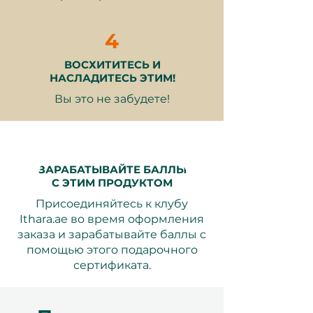
не моложе 18 лет. Большинство
отелей не допускают
4
животных. Время заезда и
выезда может различаться.
ВОСХИТИТЕСЬ И
Отмена или изменение
НАСЛАДИТЕСЬ ЭТИМ!
Празднуйте любовь с
бронирования невозможно
Вы это не забудете!
"Романтической ночью в
после подтверждения.
Лондоне на двоих" — тщательно
подобранный подарочный
сертификат на 1 ночь в отеле,
созданный для того, чтобы
ЗАРАБАТЫВАЙТЕ БАЛЛЫ
предложить парам
С ЭТИМ ПРОДУКТОМ
незабываемый городской отдых
Присоединяйтесь к клубу
в одном из самых известных мест
Ithara.ae во время оформления
мира. Это ваш шанс подарить
заказа и зарабатывайте баллы с
романтику, побег и качественное
помощью этого подарочного
время вместе в Лондоне.
сертификата.