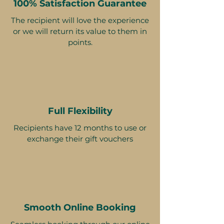
100% Satisfaction Guarantee
The recipient will love the experience
or we will return its value to them in
Условия
points.
Отмена или изменение
бронирований невозможны. Как
только вы получили
Full Flexibility
подтверждение бронирования,
Recipients have 12 months to use or
оно является окончательным.
exchange their gift vouchers
Smooth Online Booking