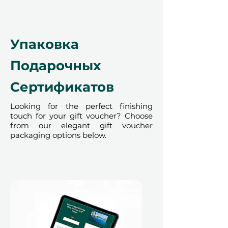
Упаковка
Что включено
Подарочных
Сертификатов
1-ночь проживания
:
Looking for the perfect finishing
Романтический отдых на 1
touch for your gift voucher? Choose
ночь с завтраком для двоих в
from our elegant gift voucher
отеле высокого класса в
packaging options below.
Лондоне или другом месте
Гибкие варианты
отелей:
Выберите из
тщательно подобранных
отелей в Лондоне или более
52,000 отелей по всему миру
Настраиваемый
отдых:
Укажите количество