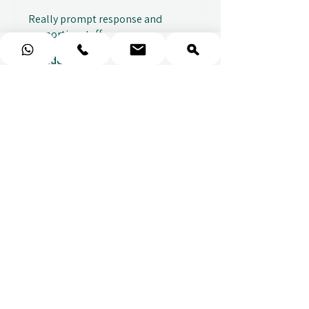
Really prompt response and
supportive staff
Mufaddal M.
Показать ответ
1 неделю
назад
(1)
★
★
★
★
★
Easy to use website, really
easy to find a voucher for a
colleague that ...
ПОКАЗАТЬ БОЛЬШЕ
Alice C.
Показать ответ
2 недели