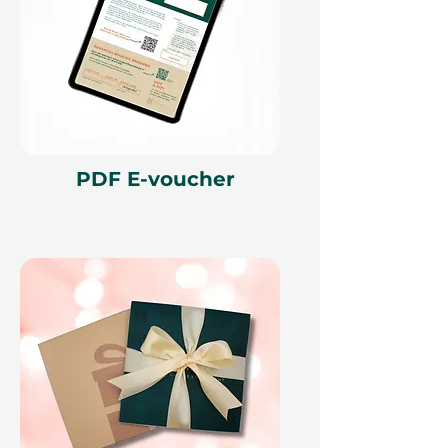
гостей и варианты подачи еды
непосредственно при
бронировании.
Гибкость
бронирования:
Выберите
предпочитаемые даты (в
зависимости от доступности и
PDF E-voucher
черных дат).
Подтверждение без лишних
хлопот:
Получите подробное
подтверждение со всей
информацией по
бронированию.
Действие в течение 12
месяцев:
Используйте в любое
время в течение года с
момента покупки.
Опция бесплатного
обмена:
Обменяйте на любое