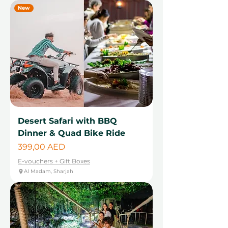
New
Desert Safari with BBQ
Dinner & Quad Bike Ride
Цена
399,00 AED
E-vouchers + Gift Boxes
Al Madam, Sharjah