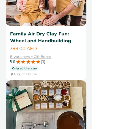
Family Air Dry Clay Fun:
Wheel and Handbuilding
Цена
399,00 AED
E-vouchers + Gift Boxes
5.0
★
★
★
★
★
3
3
Only at Ithara.ae
Al Quoz 1, Dubai