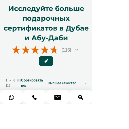
Исследуйте больше
подарочных
сертификатов в Дубае
и Абу-Даби
★
★
★
★
★
116
116
1 – 6 из
Сортировать
116
по:
★
★
★
★
★
You should get this!
Professionalism and