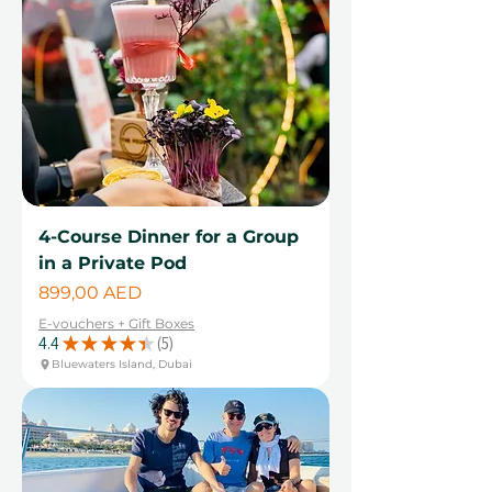
4-Course Dinner for a Group
in a Private Pod
Цена
899,00 AED
E-vouchers + Gift Boxes
4.4
★
★
★
★
★
5
5
Bluewaters Island, Dubai