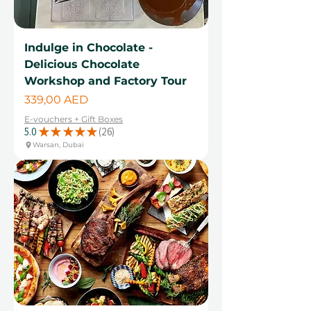
Indulge in Chocolate -
Delicious Chocolate
Workshop and Factory Tour
Цена
339,00 AED
E-vouchers + Gift Boxes
5.0
★
★
★
★
★
26
26
Warsan, Dubai