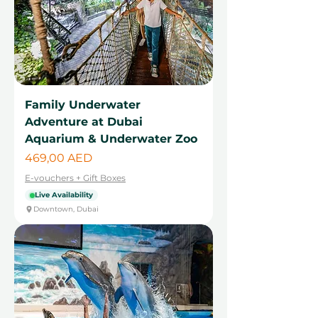
Family Underwater
Adventure at Dubai
Aquarium & Underwater Zoo
Цена
469,00 AED
E-vouchers + Gift Boxes
Live Availability
Downtown, Dubai