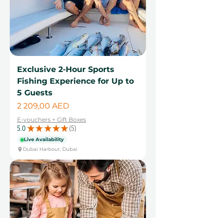
Exclusive 2-Hour Sports
Fishing Experience for Up to
5 Guests
Цена
2 209,00 AED
E-vouchers + Gift Boxes
5.0
★
★
★
★
★
5
5
Live Availability
Dubai Harbour, Dubai