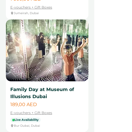
E-vouchers + Gift Boxes
Jumeirah, Dubai
Family Day at Museum of
Illusions Dubai
Цена
189,00 AED
E-vouchers + Gift Boxes
Live Availability
Bur Dubai, Dubai