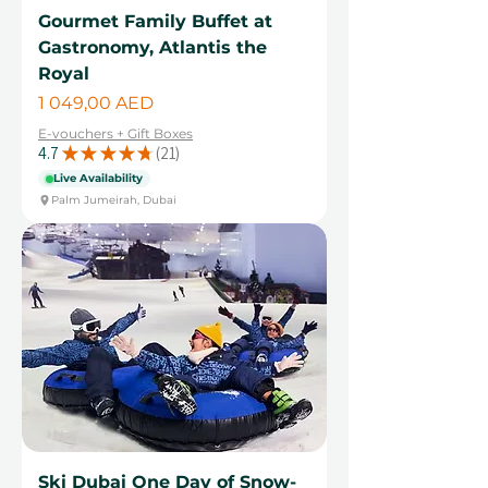
Gourmet Family Buffet at
Gastronomy, Atlantis the
Royal
Цена
1 049,00 AED
E-vouchers + Gift Boxes
4.7
★
★
★
★
★
21
21
Live Availability
Palm Jumeirah, Dubai
Ski Dubai One Day of Snow-