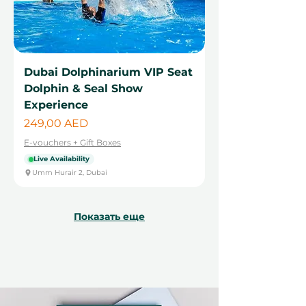
Dubai Dolphinarium VIP Seat
Dolphin & Seal Show
Experience
Цена
249,00 AED
E-vouchers + Gift Boxes
Live Availability
Umm Hurair 2, Dubai
Показать еще