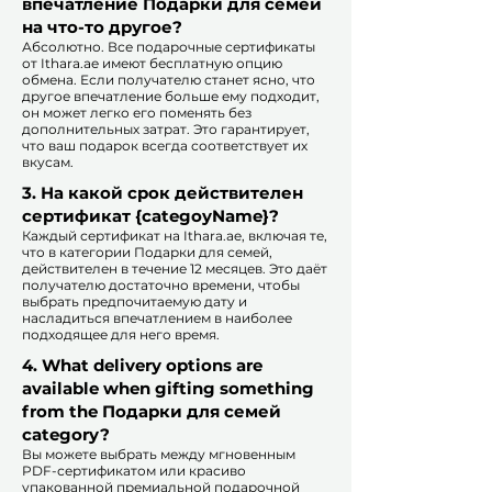
впечатление Подарки для семей
на что-то другое?
Абсолютно. Все подарочные сертификаты
от Ithara.ae имеют бесплатную опцию
обмена. Если получателю станет ясно, что
другое впечатление больше ему подходит,
он может легко его поменять без
дополнительных затрат. Это гарантирует,
что ваш подарок всегда соответствует их
вкусам.
​
3. На какой срок действителен
сертификат {categoyName}?
Каждый сертификат на Ithara.ae, включая те,
что в категории Подарки для семей,
действителен в течение 12 месяцев. Это даёт
получателю достаточно времени, чтобы
выбрать предпочитаемую дату и
насладиться впечатлением в наиболее
подходящее для него время.​
4. What delivery options are
available when gifting something
from the Подарки для семей
category?
Вы можете выбрать между мгновенным
PDF-сертификатом или красиво
упакованной премиальной подарочной