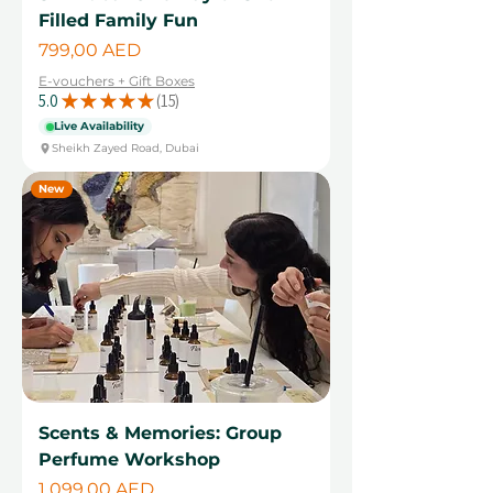
Filled Family Fun
Цена
799,00 AED
E-vouchers + Gift Boxes
5.0
★
★
★
★
★
15
15
Live Availability
Sheikh Zayed Road, Dubai
New
Scents & Memories: Group
Perfume Workshop
Цена
1 099,00 AED