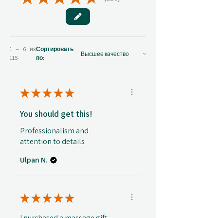
115
1 – 6 из
Сортировать
115
по:
★
★
★
★
★
You should get this!
Professionalism and
attention to details
Ulpan N.
★
★
★
★
★
I purchased a massage gift