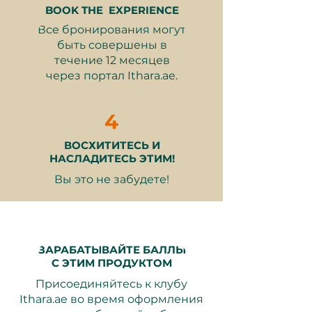
проходят бесплатно. Дети от 4
времяпрепровождения.
BOOK THE EXPERIENCE
до 11 лет, взрослые от 12 лет.
Все бронирования могут
Большой багаж не допускается
быть совершены в
внутри ресторана, и его нельзя
течение 12 месяцев
Что включено:
хранить на месте.
через портал Ithara.ae.
Доступ к международному
4
ужин-буфету в Gastronomy
Премиум бутылированная
ВОСХИТИТЕСЬ И
вода, подаваемая на
НАСЛАДИТЕСЬ ЭТИМ!
протяжении всего Вашего
Вы это не забудете!
обеда
Бесплатная парковка с
услугами валета в Atlantis The
Royal
Продолжительность ужина до
ЗАРАБАТЫВАЙТЕ БАЛЛЫ
2 часов
С ЭТИМ ПРОДУКТОМ
Присоединяйтесь к клубу
Ithara.ae во время оформления