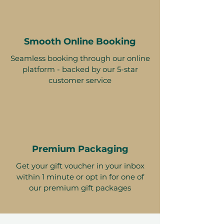
Smooth Online Booking
Seamless booking through our online
platform - backed by our 5-star
customer service
Premium Packaging
Get your gift voucher in your inbox
within 1 minute or opt in for one of
our premium gift packages