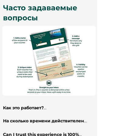
Часто задаваемые
вопросы
Как это работает?
​Приобрести подарочный сертификат
на впечатление очень просто: следуйте
На сколько времени действителен
этим 5 шагам и получайте свой
сертификат?
Все подарочные
сертификат менее чем за 2 минуты!
сертификаты действительны в течение
Can I trust this experience is 100%