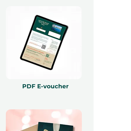
радость совместных мгновений и
вкусных открытий с семейным
ужином, который больше, чем
просто еда — это праздник
единства, вкуса и вечных
воспоминаний.
Обратите внимание: это
впечатление недоступно в
летние месяцы июля и августа.
PDF E-voucher
Бронирование возобновится с
сентября 2025 года.