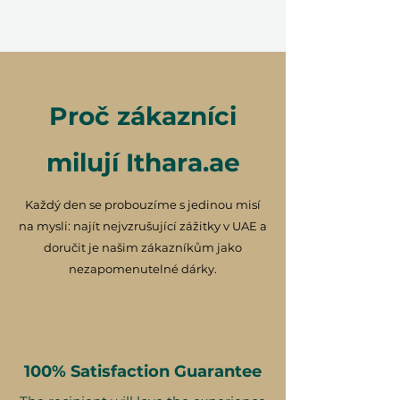
neplatným. Podmínky se mohou
změnit.
Proč zákazníci
milují Ithara.ae
Každý den se probouzíme s jedinou misí
na mysli: najít nejvzrušující zážitky v UAE a
doručit je našim zákazníkům jako
nezapomenutelné dárky.
100% Satisfaction Guarantee