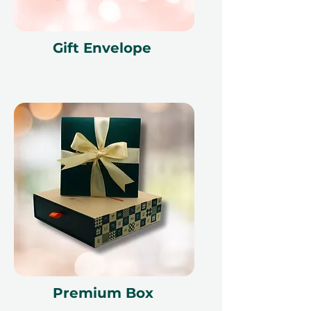
Gift Envelope
Podmínky
Tento dárkový voucher je platný po
dobu 12 měsíců a obsahuje unikátní
referenční ID kód, může být
uplatněn pouze jednou, nelze jej
vyměnit za hotovost, nelze jej
nahradit, pokud bude ztracen a
není vratný. Dárkový voucher musí
být uveden v okamžiku uplatnění a
může být uplatněn pouze na
ithara.ae. Je nutné provést
rezervaci předem a je předmětem
dostupnosti; rezervace ve stejný
den nemohou být kvůli našim
Premium Box
partnerům akceptovány. Zrušení
rezervace může voucher učinit