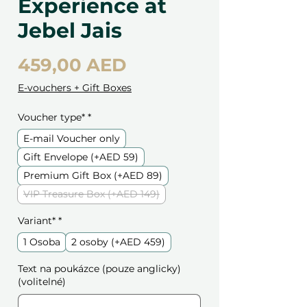
Experience at
Jebel Jais
Cena
459,00 AED
E-vouchers + Gift Boxes
Voucher type*
*
E-mail Voucher only
Gift Envelope (+AED 59)
Premium Gift Box (+AED 89)
VIP Treasure Box (+AED 149)
Variant*
*
1 Osoba
2 osoby (+AED 459)
Text na poukázce (pouze anglicky)
(volitelné)