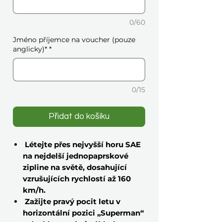
0/60
Jméno příjemce na voucher (pouze
anglicky)*
*
0/15
Přidat do košíku
Létejte přes nejvyšší horu SAE
na nejdelší jednopaprskové
zipline na světě, dosahující
vzrušujících rychlostí až 160
km/h.
Zažijte pravý pocit letu v
horizontální pozici „Superman“