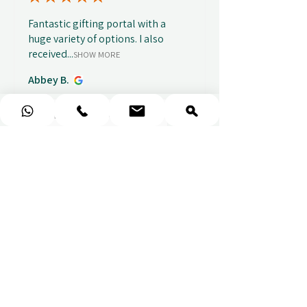
Fantastic gifting portal with a
huge variety of options. I also
received...
SHOW MORE
Abbey B.
před 1 týdnem
Show Reply (1)
★
★
★
★
★
Really prompt response and
supportive staff
Mufaddal M.
před 1 týdnem
Show Reply (1)