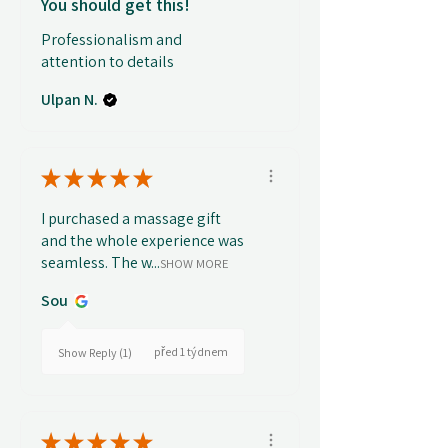
You should get this!
Professionalism and
attention to details
Ulpan N.
★
★
★
★
★
I purchased a massage gift
and the whole experience was
seamless. The w...
SHOW MORE
Sou
před 1 týdnem
Show Reply (1)
★
★
★
★
★