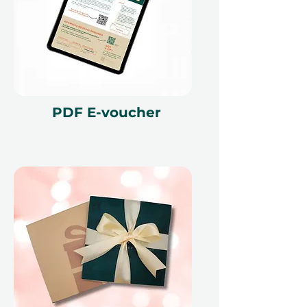
Rezervace je hladce zpracována
prostřednictvím naší platformy a
pokud zážitek není úplně ideální,
Ithara.ae nabízí možnost bezplatné
výměny pro klid na duši.
PDF E-voucher
Od dramatické horské scenérie po
ohromnou velikost zipline, to je víc
než jen aktivita. Je to silné
připomenutí, že ty nejlepší dárky
jsou ty, které rozproudí vaše srdce a
vytvářejí příběhy, které stojí za to
sdílet.