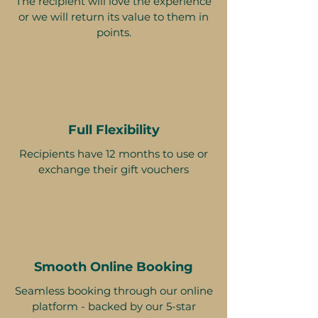
The recipient will love the experience
or we will return its value to them in
points.
Full Flexibility
Recipients have 12 months to use or
exchange their gift vouchers
Smooth Online Booking
Seamless booking through our online
platform - backed by our 5-star