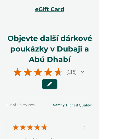
eGift Card
Objevte další dárkové
poukázky v Dubaji a
Abú Dhabí
★
★
★
★
★
115
115
1 - 6 of 115 reviews
Sort By:
★
★
★
★
★