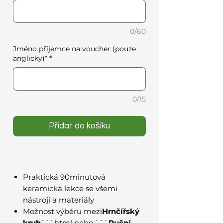
0/60
Jméno příjemce na voucher (pouze
anglicky)*
*
0/15
Přidat do košíku
Praktická 90minutová
keramická lekce se všemi
nástroji a materiály
Možnost výběru mezi
Hrnčířský
kruh
```html nebo ```
Ruční