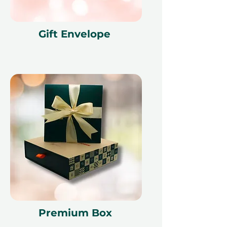
Proč je to skvělý dárek
Gift Envelope
Ideální pro každého
– Ideální pro
přátele, páry nebo kohokoliv, kdo
touží po kreativním úniku
Uvolňující a odměňující
–
Praktický, meditační a uspokojivý
zážitek
Nezapomenutelná památka
–
Obdarovaný si odnese domů
ručně vyrobený kousek, který
vydrží.
Místní zážitek řemeslně
vytvořený
– Podporuje rostoucí
uměleckou scénu v Dubaji a
místní studia.
Premium Box