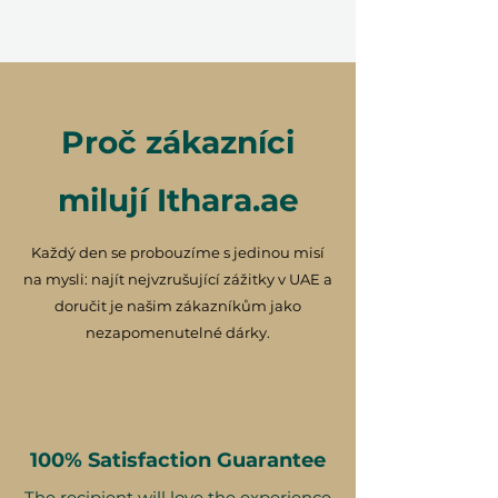
Hladká rezervace, maximální
flexibilita
S Ithara.ae je darování kreativních
Proč zákazníci
zážitků snadné. Jakmile zakoupíte,
příjemce si může snadno
milují Ithara.ae
rezervovat svůj workshop online,
užít si
12 měsíců platnosti
, a
dokonce mohou svůj poukaz
Každý den se probouzíme s jedinou misí
vyměnit za jiný zážitek, pokud si
na mysli: najít nejvzrušující zážitky v UAE a
přejí. Každý poukaz přichází s
doručit je našim zákazníkům jako
možností
krásná dárková
nezapomenutelné dárky.
krabička
nebo okamžité doručení
e-voucheru — připraveno překvapit
někoho výjimečného.
100% Satisfaction Guarantee
The recipient will love the experience