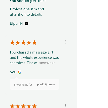
You should get this!
Professionalism and
attention to details
Ulpan N.
★
★
★
★
★
I purchased a massage gift
and the whole experience was
seamless. The w...
SHOW MORE
Sou
před 1 týdnem
Show Reply (1)
★
★
★
★
★