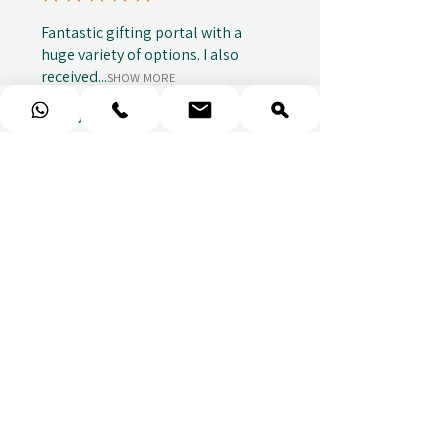
Fantastic gifting portal with a
huge variety of options. I also
received...
SHOW MORE
Abbey B.
před 2 týdny
Show Reply (1)
★
★
★
★
★
Really prompt response and
supportive staff
Mufaddal M.
před 2 týdny
Show Reply (1)