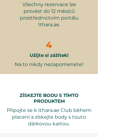
Všechny materiály: hlína,
Všechny rezervace lze
nástroje, zástěra a vedení od
provést do 12 měsíců
profesionálních instruktorů
prostřednictvím portálu
2 x Výpal
– Bisqovací výpal a
Ithara.ae.
glazovací výpal (pro keramické a
terrakotové možnosti)
Vyberte variantu keramiky (viz
4
níže)
Užijte si zážitek!
Krásně zpracované,
potravinářsky bezpečné konečné
Na to nikdy nezapomenete!
kusy (v závislosti na typu hlíny)
ZÍSKEJTE BODU S TÍMTO
Variants workshopu
PRODUKTEM
Připojte se k Ithara.ae Club během
1. Workshop s air dry hlínou
placení a získejte body s touto
dárkovou kartou.
Pouze pro dekorativní kusy (ne
bezpečné pro potraviny)