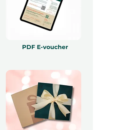
Hrnčířský kruh
– Ideální pro
začátečníky, kteří chtějí zažít
tradiční umění točení hlíny na
hrnčířském kruhu. Vyberte si ze
sezení, jako je
Začátečnický
kruh
```html nebo ```
Od bláta k
PDF E-voucher
hrnku
naučit se, jak tvarovat a
formovat svůj výtvor pod vedením
odborníka.
Ruční tvoření
– Skvělé pro ty, kteří
dávají přednost modelování bez
hrnčířského kola. Vyberte si z
Ruční
tvoření pro začátečníky, Plátování,
Štipkování,
```html nebo
```
Vlnění
tvarovat hlinu rukama a
objevovat tvořivou svobodu.