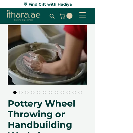
💬
Find Gift with Hadiya
Pottery Wheel
Throwing or
Handbuilding