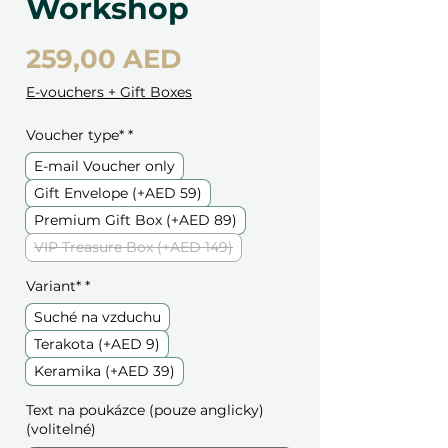
Workshop
Cena
259,00 AED
E-vouchers + Gift Boxes
Voucher type*
*
E-mail Voucher only
Gift Envelope (+AED 59)
Premium Gift Box (+AED 89)
VIP Treasure Box (+AED 149)
Variant*
*
Suché na vzduchu
Terakota (+AED 9)
Keramika (+AED 39)
Text na poukázce (pouze anglicky)
(volitelné)