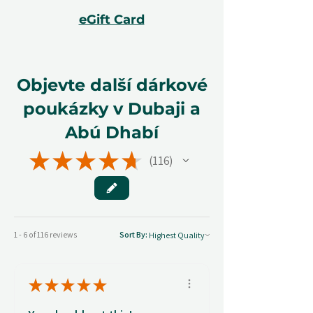
eGift Card
Objevte další dárkové
poukázky v Dubaji a
Abú Dhabí
★
★
★
★
★
116
116
1 - 6 of 116 reviews
Sort By:
★
★
★
★
★