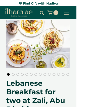
💬
Find Gift with Hadiya
Lebanese
Breakfast for
two at Zali, Abu