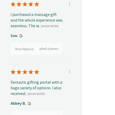
★
★
★
★
★
I purchased a massage gift
and the whole experience was
seamless. The w...
SHOW MORE
Sou
před 1 týdnem
Show Reply (1)
★
★
★
★
★
Fantastic gifting portal with a
huge variety of options. I also
received...
SHOW MORE
Abbey B.