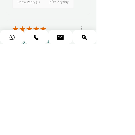
před 2 týdny
Show Reply (1)
★
★
★
★
★
Really prompt response and
supportive staff
Mufaddal M.
před 2 týdny
Show Reply (1)
★
★
★
★
★
Wonderful!
Everything perfect