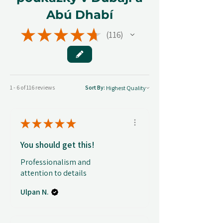
Abú Dhabí
★
★
★
★
★
116
116
1 - 6 of 116 reviews
Sort By:
★
★
★
★
★
You should get this!
Professionalism and
attention to details
Ulpan N.