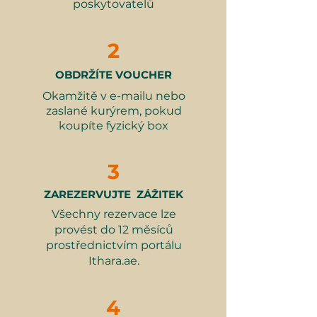
poskytovatelů
🍽️
Nabídka
: A la carte moderní
dokonalou kombinaci pohodlí a
libanonská kuchyně. Menu na
kultury.
obrázcích produktu. Menu se
2
může kdykoli změnit bez
předchozího upozornění.
OBDRŽÍTE VOUCHER
👮‍♂️
Omezení
Co je zahrnuto:
Okamžitě v e-mailu nebo
zaslané kurýrem, pokud
koupíte fyzický box
Libanonská snídaně pro dvě
osoby z předem stanoveného
menu
3
Možnosti sezení uvnitř nebo
venku
ZAREZERVUJTE ZÁŽITEK
Teplá pohostinnost v klidném
Všechny rezervace lze
prostředí
provést do 12 měsíců
prostřednictvím portálu
Ithara.ae.
Proč je to skvělý dárek:
4