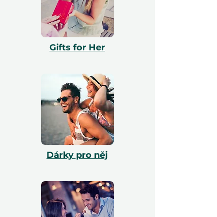
užít voucher, může ho uplatnit přes naše
webové stránky a náš tým mu pomůže s
rezervací. Všechny vouchery jsou platné 12
měsíců a zahrnují bezplatnou výměnu.
Gifts for Her
Dárky pro něj