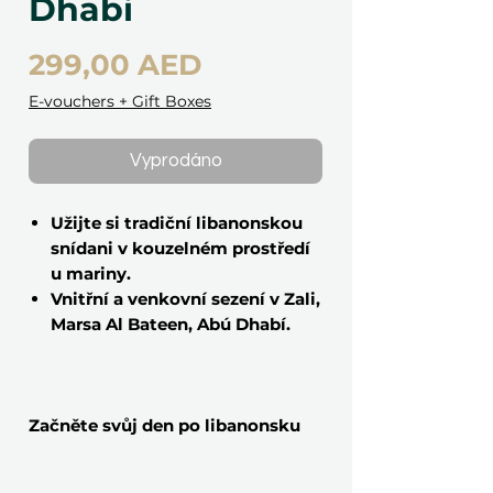
Dhabi
Cena
299,00 AED
E-vouchers + Gift Boxes
Vyprodáno
Užijte si tradiční libanonskou
snídani v kouzelném prostředí
u mariny.
Vnitřní a venkovní sezení v Zali,
Marsa Al Bateen, Abú Dhabí.
Začněte svůj den po libanonsku
Tato snídaně pro dva v Zali je víc