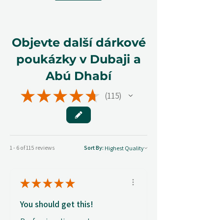
Objevte další dárkové
poukázky v Dubaji a
Abú Dhabí
★
★
★
★
★
115
115
1 - 6 of 115 reviews
Sort By:
★
★
★
★
★
You should get this!