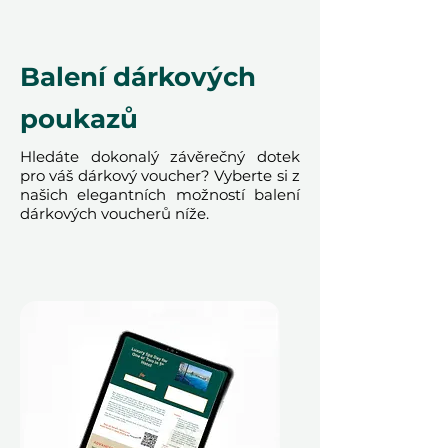
měsíců platnosti. Příjemci mohou
voucher vyměnit za jiný zážitek,
pokud je to potřeba, a mají tak
Balení dárkových
úplnou svobodu si ho užít podle
svých představ.
poukazů
Hledáte dokonalý závěrečný dotek
pro váš dárkový voucher? Vyberte si z
našich elegantních možností balení
Od prvního nádechu kakaa po
dárkových voucherů níže.
poslední kousek vaší ručně
vyrobené tyčinky, toto je čokoládový
zážitek, na který budou vzpomínat
navždy.
Podmínky