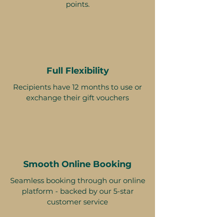
points.
Full Flexibility
Recipients have 12 months to use or
exchange their gift vouchers
Smooth Online Booking
Seamless booking through our online
platform - backed by our 5-star
customer service