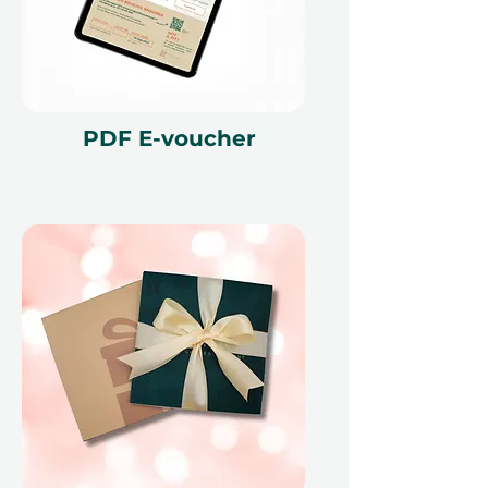
Tento dárkový voucher je platný po
dobu 12 měsíců a obsahuje unikátní
referenční ID kód, může být
uplatněn pouze jednou, nelze jej
vyměnit za hotovost, nelze jej
PDF E-voucher
nahradit, pokud bude ztracen a
není vratný. Dárkový voucher musí
být uveden v okamžiku uplatnění a
může být uplatněn pouze na
ithara.ae. Je nutné provést
rezervaci předem a je předmětem
dostupnosti; rezervace ve stejný
den nemohou být kvůli našim
partnerům akceptovány. Zrušení
rezervace může voucher učinit
neplatným. Podmínky se mohou
změnit.