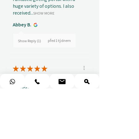
huge variety of options. I also
received...
SHOW MORE
Abbey B.
před 1 týdnem
Show Reply (1)
★
★
★
★
★
Really prompt response and
supportive staff
Mufaddal M.
před 1 týdnem
Show Reply (1)