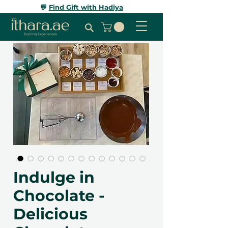
💬
Find Gift with Hadiya
Indulge in
Chocolate -
Delicious