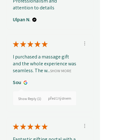
Professionalism and
attention to details
Ulpan N.
★
★
★
★
★
I purchased a massage gift
and the whole experience was
seamless. The w...
SHOW MORE
Sou
před 1 týdnem
Show Reply (1)
★
★
★
★
★
Fantastic gifting portal with a