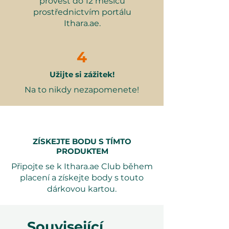
provést do 12 měsíců
prostřednictvím portálu
Co je zahrnuto:
Ithara.ae.
90minutová prohlídka
čokoládovny Co Chocolat v
4
Dubaji
Užijte si zážitek!
Ochutnávka 100% čokolády,
gianduji, horké čokolády a až 8
Na to nikdy nezapomenete!
příchutí čokoládových tyčinek
Série tvarování a balení čokolády
2 personalizované čokoládové
tyčinky na domů
ZÍSKEJTE BODU S TÍMTO
PRODUKTEM
Připojte se k Ithara.ae Club během
placení a získejte body s touto
Proč je to skvělý dárek:
dárkovou kartou.
Ideální pro milovníky
čokolády
– Unikátní dárek k
Související