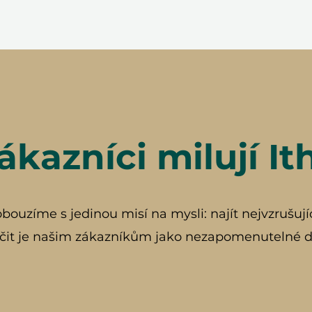
ákazníci milují It
ouzíme s jedinou misí na mysli: najít nejvzrušují
čit je našim zákazníkům jako nezapomenutelné d