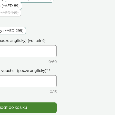
 (+AED 89)
(+AED 149)
ny (+AED 299)
ouze anglicky) (volitelné)
0/60
voucher (pouze anglicky)*
*
0/15
idat do košíku