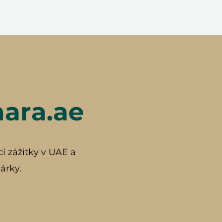
hara.ae
cí zážitky v UAE a
árky.