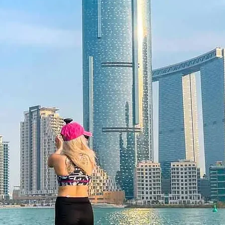
it za jiný zážitek, což zajišťuje
říležitost.
 nechte někoho zažít vzrušení z
tný po dobu 12 měsíců a obsahuje
může být uplatněn pouze jednou, nelze
 jej nahradit, pokud bude ztracen a
 musí být uveden v okamžiku
n pouze na ithara.ae. Je nutné
e předmětem dostupnosti; rezervace
vůli našim partnerům akceptovány.
her učinit neplatným. Podmínky se