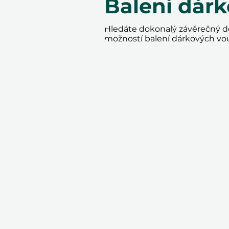
Balení dár
Hledáte dokonalý závěrečný do
možností balení dárkových vo