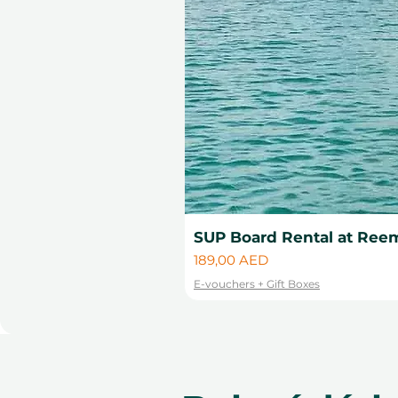
SUP Board Rental at Reem
Cena
189,00 AED
E-vouchers + Gift Boxes