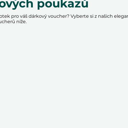
kových poukazů
tek pro váš dárkový voucher? Vyberte si z našich elega
ucherů níže.