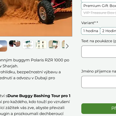
Premium Gift Box
VIP Treasure Box 
Variant*
*
1 hodina
2 Hodi
Text na poukázce (p
výkonným buggym Polaris RZR 1000 po
v Sharjah.
Jméno příjemce na 
ohlídku, bezpečnostní výbavu a
dnutí a odvozu v Dubaji pro
ví s
Dune Buggy Bashing Tour pro 1
í pro každého, kdo touží po vzrušení
cí zážitek vás zve, abyste převzali
Př
ugin a prozkoumali dechberoucí