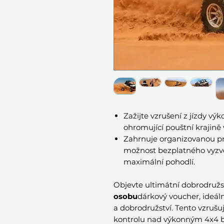
Zažijte vzrušení z jízdy 
ohromující pouštní krajině 
Zahrnuje organizovanou pr
možnost bezplatného vyzve
maximální pohodlí.
Objevte ultimátní dobrodružst
osobu
dárkový voucher, ideáln
a dobrodružství. Tento vzrušují
kontrolu nad výkonným 4x4 b