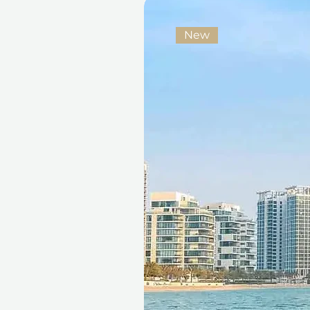
změní, je možné voucher vyměn
dokonalý dárek pro jakoukoli p
New
Darujte dárek dobrodružství a
dobytí pouště se stylem!
Podmínky
Tento dárkový voucher je pla
unikátní referenční ID kód, 
jej vyměnit za hotovost, nelze
není vratný. Dárkový voucher
uplatnění a může být uplatně
provést rezervaci předem a j
ve stejný den nemohou být k
Zrušení rezervace může vouc
mohou změnit.