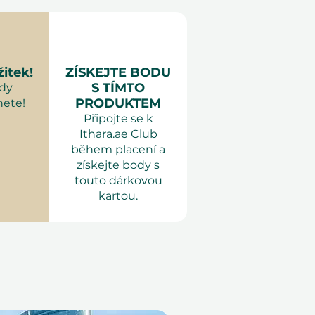
bchodě)
orie:
 2 hodinová prohlídka + 30
ti
tky pro muže
 sebe
Cokoliv pohodlného -
 že se dostane do písku
žitek!
ZÍSKEJTE BODU
ení
: 16 let+ (řidičský průkaz
S TÍMTO
kdy
PRODUKTEM
ete!
Připojte se k
skupiny, kontaktujte nás
Ithara.ae Club
ukromou prohlídku (za
během placení a
získejte body s
touto dárkovou
kartou.