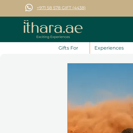
+971 58 578 GIFT (4438)
Gifts For
Experiences