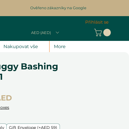
Ověřeno zákazníky na Google
Přihlásit se
AED (AED)
Nakupovat vše
More
ggy Bashing
1
Cena
AED
Boxes
nly
Gift Envelope (+AED 59)