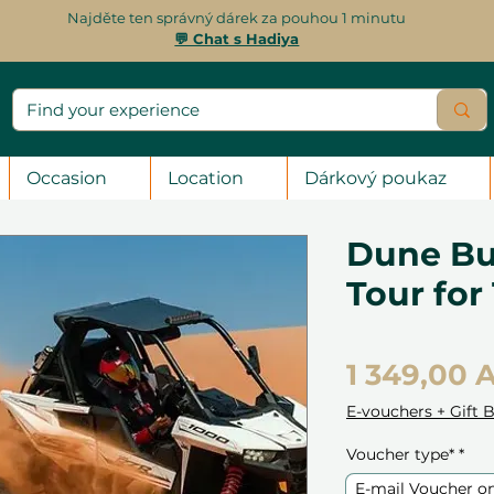
Najděte ten správný dárek za pouhou 1 minutu
💬 Chat s Hadiya
Occasion
Location
Dárkový poukaz
Dune Bu
Tour for 
1 349,00 
E-vouchers + Gift 
Voucher type*
*
E-mail Voucher o