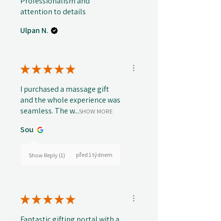
Professionalism and
attention to details
Ulpan N.
★
★
★
★
★
I purchased a massage gift
and the whole experience was
seamless. The w...
SHOW MORE
Sou
před 1 týdnem
Show Reply (1)
★
★
★
★
★
Fantastic gifting portal with a