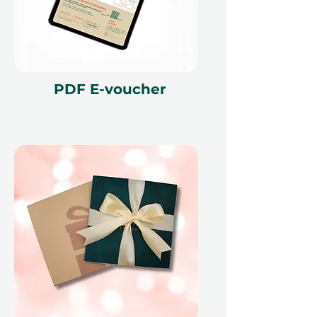
vyměnit za hotovost, nelze jej
nahradit, pokud bude ztracen a
není vratný. Dárkový voucher musí
být uveden v okamžiku uplatnění a
může být uplatněn pouze na
ithara.ae. Je nutné provést
PDF E-voucher
rezervaci předem a je předmětem
dostupnosti; rezervace ve stejný
den nemohou být kvůli našim
partnerům akceptovány. Zrušení
rezervace může voucher učinit
neplatným. Podmínky se mohou
změnit.