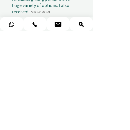
huge variety of options. I also
received...
SHOW MORE
Abbey B.
před 2 týdny
Show Reply (1)
★
★
★
★
★
Really prompt response and
supportive staff
Mufaddal M.
před 2 týdny
Show Reply (1)