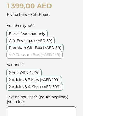
Cena
1 399,00 AED
E-vouchers + Gift Boxes
Voucher type*
*
E-mail Voucher only
Gift Envelope (+AED 59)
Premium Gift Box (+AED 89)
VIP Treasure Box (+AED 149)
Variant*
*
2 dospělí & 2 děti
2 Adults & 3 Kids (+AED 199)
2 Adults & 4 Kids (+AED 399)
Text na poukázce (pouze anglicky)
(volitelné)