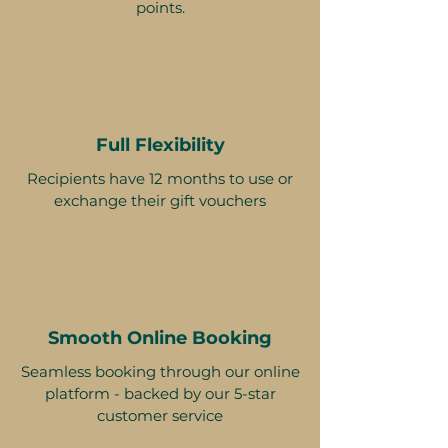
points.
Full Flexibility
Recipients have 12 months to use or
exchange their gift vouchers
Smooth Online Booking
Seamless booking through our online
platform - backed by our 5-star
customer service