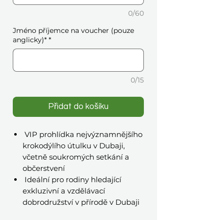
0/60
Jméno příjemce na voucher (pouze
anglicky)*
*
0/15
Přidat do košíku
VIP prohlídka nejvýznamnějšího
krokodýlího útulku v Dubaji,
včetně soukromých setkání a
občerstvení
Ideální pro rodiny hledající
exkluzivní a vzdělávací
dobrodružství v přírodě v Dubaji