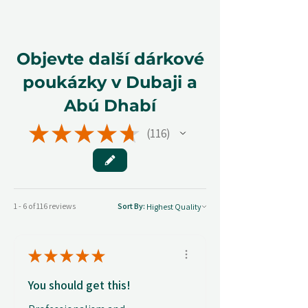
Objevte další dárkové
poukázky v Dubaji a
Abú Dhabí
★
★
★
★
★
116
116
1 - 6 of 116 reviews
Sort By:
★
★
★
★
★
You should get this!