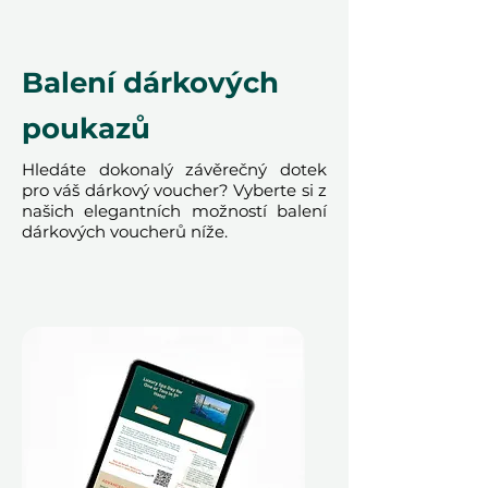
bude potřeba.
Tento dárkový voucher nabízí více
Balení dárkových
než jen prohlídku - poskytuje
kvalitní čas, nezapomenutelné
poukazů
vzpomínky a vzácný pohled na
nejzajímavější tvory přírody.
Hledáte dokonalý závěrečný dotek
pro váš dárkový voucher? Vyberte si z
našich elegantních možností balení
dárkových voucherů níže.
Podmínky
Tento dárkový voucher je platný po
dobu 12 měsíců a obsahuje unikátní
referenční ID kód, může být
uplatněn pouze jednou, nelze jej