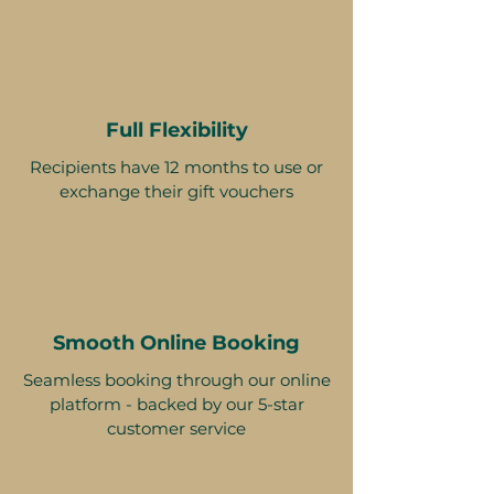
Full Flexibility
Recipients have 12 months to use or
exchange their gift vouchers
Smooth Online Booking
Seamless booking through our online
platform - backed by our 5-star
customer service