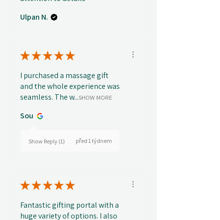
Ulpan N.
★
★
★
★
★
I purchased a massage gift
and the whole experience was
seamless. The w...
SHOW MORE
Sou
před 1 týdnem
Show Reply (1)
★
★
★
★
★
Fantastic gifting portal with a
huge variety of options. I also