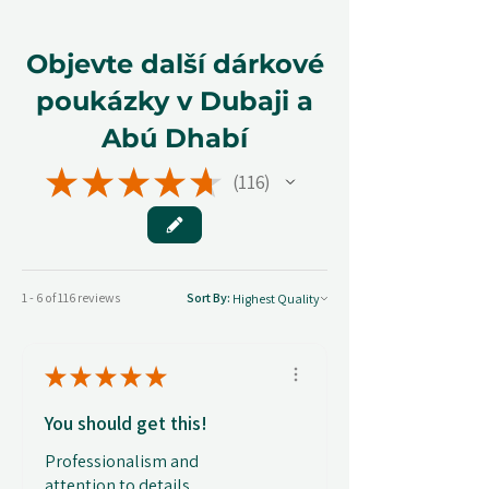
Objevte další dárkové
poukázky v Dubaji a
Abú Dhabí
★
★
★
★
★
116
116
1 - 6 of 116 reviews
Sort By:
★
★
★
★
★
You should get this!
Professionalism and
attention to details