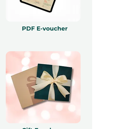
Podmínky
Tento dárkový voucher je platný po
dobu 12 měsíců a obsahuje unikátní
PDF E-voucher
referenční ID kód, může být
uplatněn pouze jednou, nelze jej
vyměnit za hotovost, nelze jej
nahradit, pokud bude ztracen a
není vratný. Dárkový voucher musí
být uveden v okamžiku uplatnění a
může být uplatněn pouze na
ithara.ae. Je nutné provést
rezervaci předem a je předmětem
dostupnosti; rezervace ve stejný
den nemohou být kvůli našim
partnerům akceptovány. Zrušení
rezervace může voucher učinit
neplatným. Podmínky se mohou
změnit.