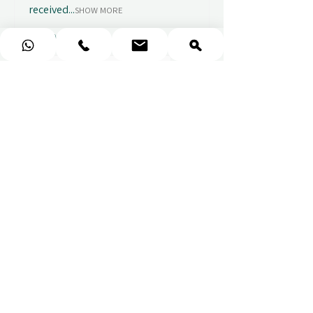
received...
SHOW MORE
Abbey B.
před 2 týdny
Show Reply (1)
★
★
★
★
★
Really prompt response and
supportive staff
Mufaddal M.
před 2 týdny
Show Reply (1)
★
★
★
★
★