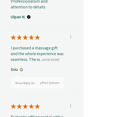
Professionalism and
attention to details
Ulpan N.
★
★
★
★
★
I purchased a massage gift
and the whole experience was
seamless. The w...
SHOW MORE
Sou
před 1 týdnem
Show Reply (1)
★
★
★
★
★
Fantastic gifting portal with a