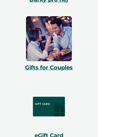
Gifts for Couples
eGift Card