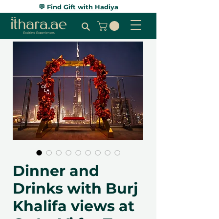
💬
Find Gift with Hadiya
Dinner and
Drinks with Burj
Khalifa views at