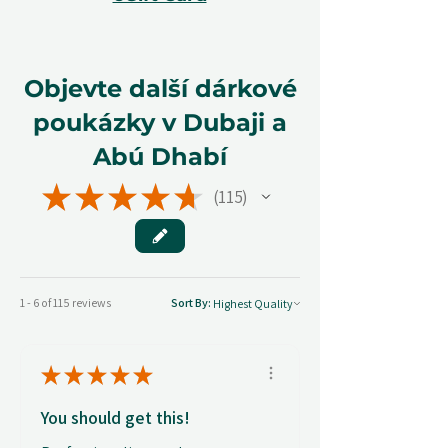
Objevte další dárkové
poukázky v Dubaji a
Abú Dhabí
★
★
★
★
★
115
115
1 - 6 of 115 reviews
Sort By:
★
★
★
★
★
You should get this!