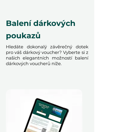
plánováno týdny dopředu nebo
rozhodnuto na poslední chvíli,
Ithara.ae zajišťuje hladký proces
Balení dárkových
rezervace.
poukazů
Hledáte dokonalý závěrečný dotek
pro váš dárkový voucher? Vyberte si z
Darujte dárek, který nabízí víc než
našich elegantních možností balení
jen večeři - nabízí noc plnou luxusu,
dárkových voucherů níže.
smíchu a sdílených chvil v jedné z
nejikoničtějších restaurací v Dubaji.
Podmínky
Tento dárkový voucher je platný po