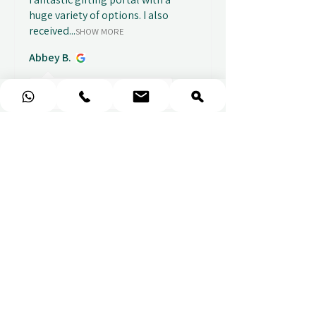
huge variety of options. I also
received...
SHOW MORE
Abbey B.
před 1 týdnem
Show Reply (1)
★
★
★
★
★
Really prompt response and
supportive staff
Mufaddal M.
před 1 týdnem
Show Reply (1)