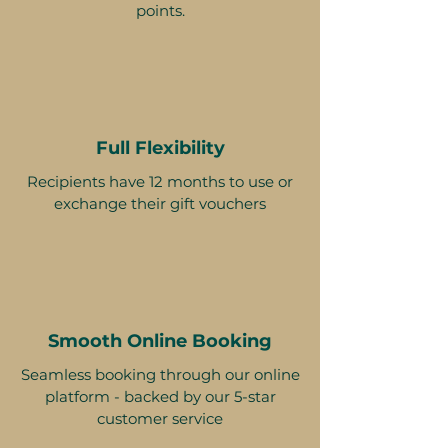
points.
Full Flexibility
Recipients have 12 months to use or
exchange their gift vouchers
Smooth Online Booking
Seamless booking through our online
platform - backed by our 5-star
customer service