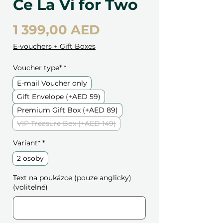
Ce La Vi for Two
Cena
1 399,00 AED
E-vouchers + Gift Boxes
Voucher type*
*
E-mail Voucher only
Gift Envelope (+AED 59)
Premium Gift Box (+AED 89)
VIP Treasure Box (+AED 149)
Variant*
*
2 osoby
Text na poukázce (pouze anglicky)
(volitelné)