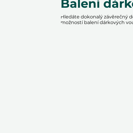
Balení dár
Hledáte dokonalý závěrečný do
možností balení dárkových vo