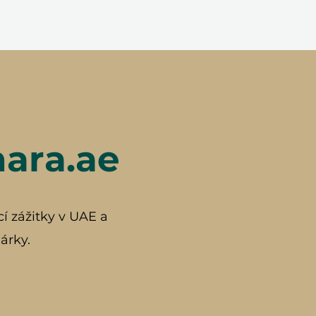
hara.ae
cí zážitky v UAE a
árky.