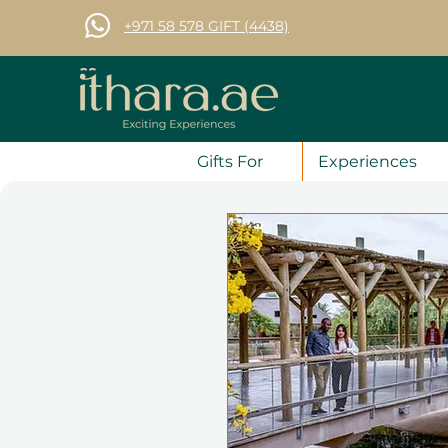
+971 58 578 GIFT (4438)
Gifts For
Experiences