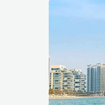
Seamless Booking, Maximum
Gifting through Ithara.ae m
purchased, the recipient can
their visit online. The vouche
be exchanged for another exp
stress-free and flexible for the
Fine print 📜
This gift voucher is valid for
reference ID code, may only
exchanged for cash, replaced i