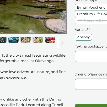
Voucher type*
*
E-mail Voucher o
Premium Gift Box
VIP Treasure Box 
Variant*
*
2 osoby
Text na poukázce (p
k, the city’s most fascinating wildlife
nforgettable meal at Okavango
s who love adventure, nature, and fine
Jméno příjemce na 
nary experience.
y unlike any other with this Dining
rocodile Park. Located along Tripoli