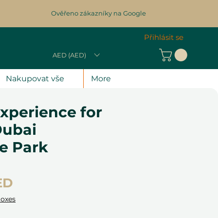
Ověřeno zákazníky na Google
Přihlásit se
AED (AED)
Nakupovat vše
More
xperience for
Dubai
e Park
Cena
ED
Boxes