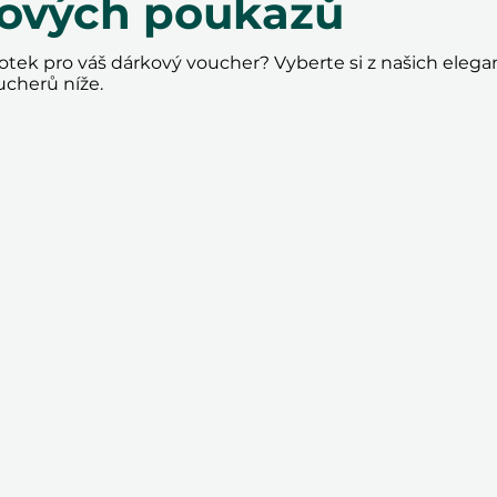
kových poukazů
tek pro váš dárkový voucher? Vyberte si z našich elega
ucherů níže.