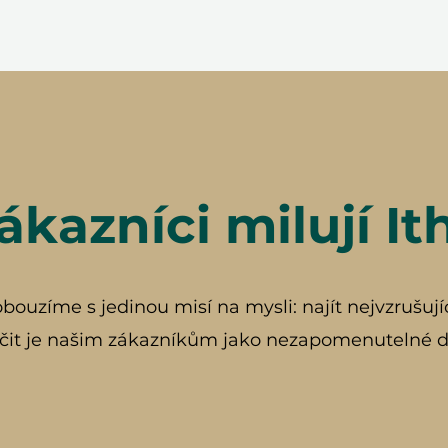
ákazníci milují It
ouzíme s jedinou misí na mysli: najít nejvzrušují
čit je našim zákazníkům jako nezapomenutelné d