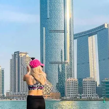
 Flexibility
eans complete convenience. Once
 easily redeem the voucher by booking
r is valid for 12 months and can even
erience on Ithara.ae — making it
 recipient.
 12 months and features a unique
 be redeemed once, may not be
f lost, and is non-refundable. The gift