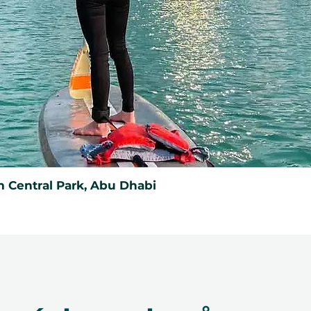
he time of redemption and only
ce bookings are required and subject
ookings cannot be accommodated due
cancellation of a booking might render
rms and conditions are subject to
 Central Park, Abu Dhabi