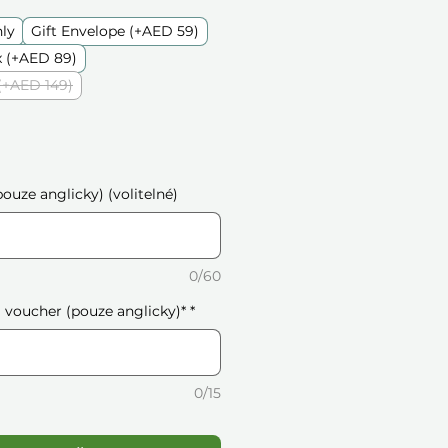
nly
Gift Envelope (+AED 59)
 (+AED 89)
(+AED 149)
ouze anglicky) (volitelné)
0/60
voucher (pouze anglicky)*
*
0/15