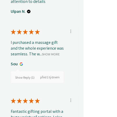
attention to details
Ulpan N.
★
★
★
★
★
I purchased a massage gift
and the whole experience was
seamless. The w...
SHOW MORE
Sou
před 1 týdnem
Show Reply (1)
★
★
★
★
★
Fantastic gifting portal with a