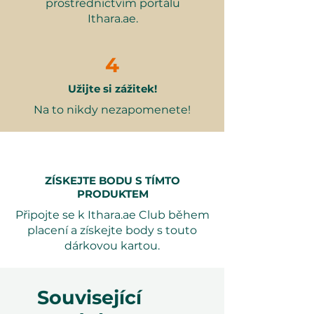
prostřednictvím portálu
60-minutová cílená seance
:
Ithara.ae.
Zaměřená tělová terapie
využívající pokročilou
pressoterapii a obvazy Arosha
4
Redukce celulitidy
Zjemňuje
Užijte si zážitek!
strukturu pleti a minimalizuje
viditelné dolíčky
Na to nikdy nezapomenete!
Lymfatická drenáž
Podporuje
cirkulaci a detoxikaci pro lehčí a
vytvarovanější pocit
Zlepšení tónu pleti a pevnosti
:
ZÍSKEJTE BODU S TÍMTO
Zpevňuje a formuje pro
PRODUKTEM
vytříbenější siluetu
Připojte se k Ithara.ae Club během
Uvolňující a
placení a získejte body s touto
neinvazivní
Uklidňující wellness
dárkovou kartou.
zážitek s viditelnými,
dlouhotrvajícími výsledky
Související