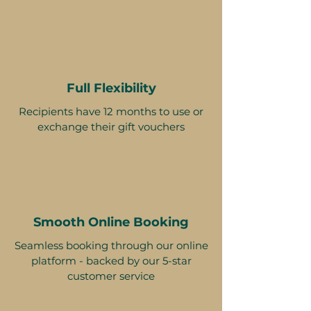
Full Flexibility
Recipients have 12 months to use or
exchange their gift vouchers
Smooth Online Booking
Seamless booking through our online
platform - backed by our 5-star
customer service