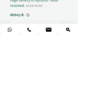
huge variety of options. I also
received...
SHOW MORE
Abbey B.
před 1 týdnem
Show Reply (1)
★
★
★
★
★
Really prompt response and
supportive staff
Mufaddal M.
před 1 týdnem
Show Reply (1)
★
★
★
★
★