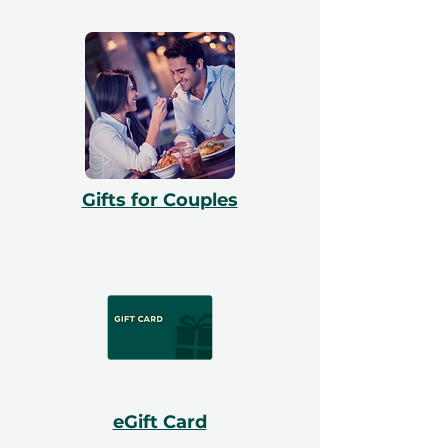
Gifts for Couples
eGift Card