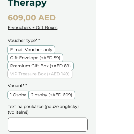
Therapy
Cena
609,00 AED
E-vouchers + Gift Boxes
Voucher type*
*
E-mail Voucher only
Gift Envelope (+AED 59)
Premium Gift Box (+AED 89)
VIP Treasure Box (+AED 149)
Variant*
*
1 Osoba
2 osoby (+AED 609)
Text na poukázce (pouze anglicky)
(volitelné)