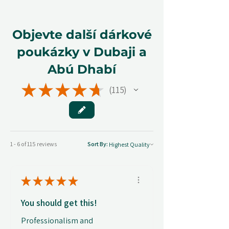
Objevte další dárkové
poukázky v Dubaji a
Abú Dhabí
★
★
★
★
★
115
115
1 - 6 of 115 reviews
Sort By:
★
★
★
★
★
You should get this!
Professionalism and