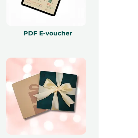
obnovu a nezapomenutelné
okamžiky klidu.
PDF E-voucher
Podmínky
Tento dárkový voucher je platný po
dobu 12 měsíců a obsahuje unikátní
referenční ID kód, může být
uplatněn pouze jednou, nelze jej
vyměnit za hotovost, nelze jej
nahradit, pokud bude ztracen a
není vratný. Dárkový voucher musí
být uveden v okamžiku uplatnění a
může být uplatněn pouze na
Ithara.ae. Je nutné provést
rezervaci předem a je předmětem