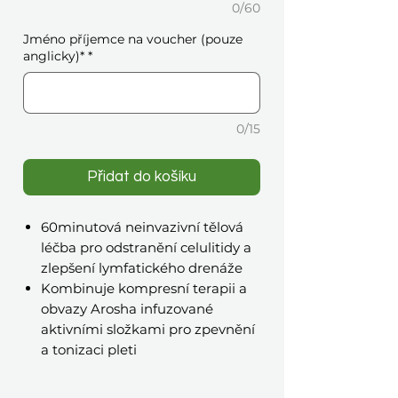
0/60
Jméno příjemce na voucher (pouze
anglicky)*
*
0/15
Přidat do košíku
60minutová neinvazivní tělová
léčba pro odstranění celulitidy a
zlepšení lymfatického drenáže
Kombinuje kompresní terapii a
obvazy Arosha infuzované
aktivními složkami pro zpevnění
a tonizaci pleti