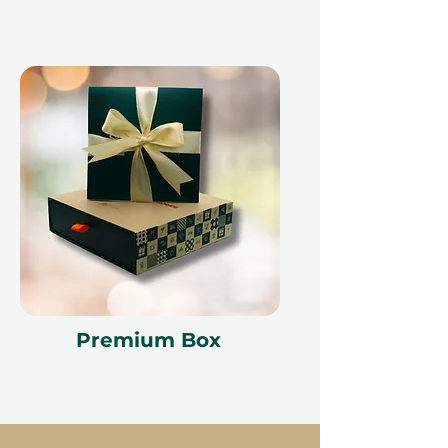
mu vyhovuje. S velkorysou platností
12 měsíců a možností vyměnit za
jiný zážitek, pokud se jeho
preference změní, Ithara.ae
zajišťuje, že každý dárek je bez
stresu a příjemný.
Dejte víc než jen dárek; nabídněte
vzrušení z letu nad krásným skyline
Abu Dhabi a vytvářejte
nezapomenutelné okamžiky, které
Premium Box
budou navždy ceněny.