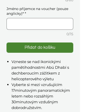
0/60
Jméno příjemce na voucher (pouze
anglicky)*
*
0/15
Přidat do košíku
Vzneste se nad ikonickými
pamětihodnostmi Abú Dhabí s
dechberoucím zážitkem z
helicopterového výletu
Vyberte si mezi vzrušujícím
17minutovým panoramatickým
letem nebo rozsáhlým
30minutovým vzdušným
dobrodružstvím.