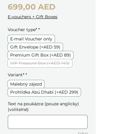
Cena
699,00 AED
E-vouchers + Gift Boxes
Voucher type*
*
E-mail Voucher only
Gift Envelope (+AED 59)
Premium Gift Box (+AED 89)
VIP Treasure Box (+AED 149)
Variant*
*
Malebný zájezd
Prohlídka Abú Dhabí (+AED 299)
Text na poukázce (pouze anglicky)
(volitelné)