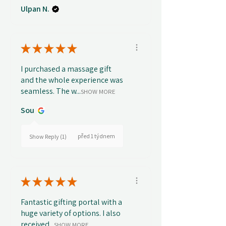
Ulpan N.
★
★
★
★
★
I purchased a massage gift
and the whole experience was
seamless. The w...
SHOW MORE
Sou
před 1 týdnem
Show Reply (1)
★
★
★
★
★
Fantastic gifting portal with a
huge variety of options. I also
received...
SHOW MORE