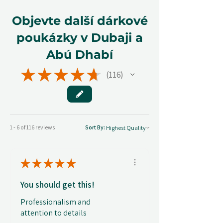
Objevte další dárkové
poukázky v Dubaji a
Abú Dhabí
★
★
★
★
★
116
116
1 - 6 of 116 reviews
Sort By:
★
★
★
★
★
You should get this!
Professionalism and
attention to details