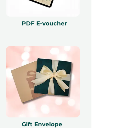
Vzpomínky, které si
zapamatujete
– Vytvořte trvalé
vzpomínky s úchvatným
PDF E-voucher
výhledem, o kterém se bude
mluvit ještě dlouhé roky.
Flexibilní možnosti
– Vyberte si
mezi dvěma délkami letu, které
vyhovují vašim preferencím a
časovým možnostem.
Hladká rezervace, maximální
flexibilita:
Rezervace tohoto zážitku je
jednoduchá. Jakmile obdarovaný
obdrží svůj dárkový poukaz, může
se snadno přihlásit do naší
Gift Envelope
platformy a vybrat si datum, které