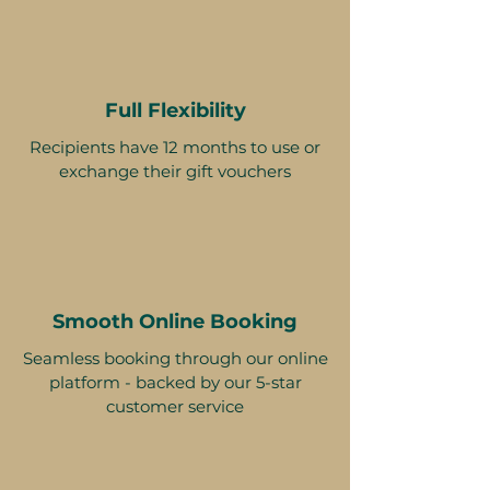
den nemohou být kvůli našim
partnerům akceptovány. Zrušení
rezervace může voucher učinit
neplatným. Podmínky se mohou
Full Flexibility
změnit.
Recipients have 12 months to use or
exchange their gift vouchers
Smooth Online Booking
Seamless booking through our online
platform - backed by our 5-star
customer service