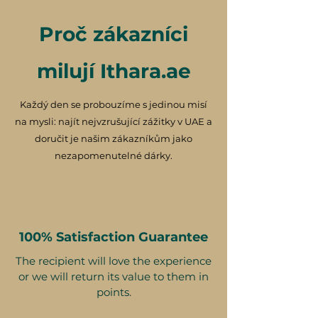
Proč zákazníci
Podmínky
milují Ithara.ae
Každý den se probouzíme s jedinou misí
na mysli: najít nejvzrušující zážitky v UAE a
Tento dárkový voucher je platný po
doručit je našim zákazníkům jako
dobu 12 měsíců a obsahuje unikátní
nezapomenutelné dárky.
referenční ID kód, může být
uplatněn pouze jednou, nelze jej
vyměnit za hotovost, nelze jej
nahradit, pokud bude ztracen a
není vratný. Dárkový voucher musí
100% Satisfaction Guarantee
být uveden v okamžiku uplatnění a
může být uplatněn pouze na
The recipient will love the experience
ithara.ae. Je nutné provést
or we will return its value to them in
points.
rezervaci předem a je předmětem
dostupnosti; rezervace ve stejný