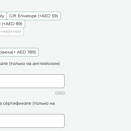
nly
Gift Envelope (+AED 59)
 (+AED 89)
(+AED 149)
овека(+ AED 789)
кате (только на английском)
0/60
а сертификате (только на