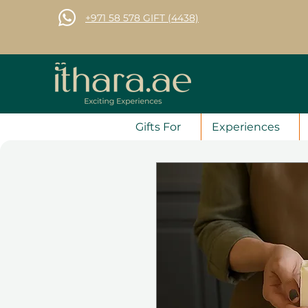
+971 58 578 GIFT (4438)
Gifts For
Experiences