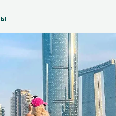
, оборудование
ня и средства индивидуальной
ры
ованию, выбору ингредиентов и
оль температуры, оптимальный
 и нарезку
оматные композиции и сочетания
 профессиональные советы по
руски профессионально
 условий
арок
 впечатление
- Вместо еще одного
это впечатление позволяет