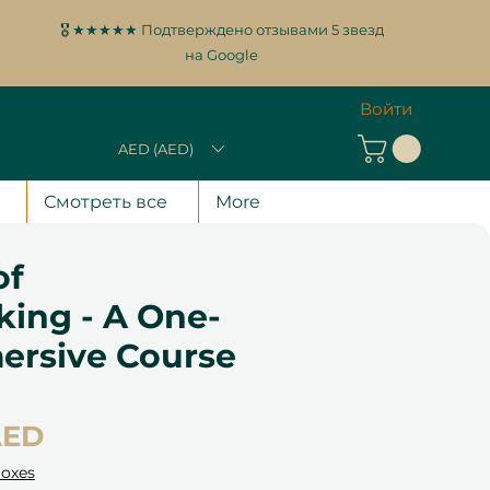
🎖️ ★★★★★ Подтверждено отзывами 5 звезд
на Google
Войти
AED (AED)
Смотреть все
More
of
ing - A One-
ersive Course
Цена
AED
Boxes