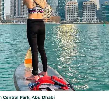
ремесло и создать что-то своими
расли
- Участников ведут опытные
дним из самых известных брендов
ионе.
лянуть за кулисы
- Курс делится
ниями о формулировке,
стве, которые редко доступны вне
забрать с собой
- В конце дня
ными мыловаренными изделиями,
ми, профессионально
и к использованию или для
аксимальная гибкость
 Central Park, Abu Dhabi
ечатления должна быть простой и
ует свой сертификат через портал