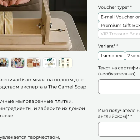
Voucher type*
*
E-mail Voucher o
Premium Gift Box
VIP Treasure Box 
Variant*
*
1 человек
2 чел
Текст на сертифи
(необязательно)
ленияartisan мыла на полном дне
одством эксперта в The Camel Soap
учные мыловаренные плитки,
ингредиенты, и заберите их домой
Имя получателя н
ковке
английском)*
*
 увлекается творчеством,