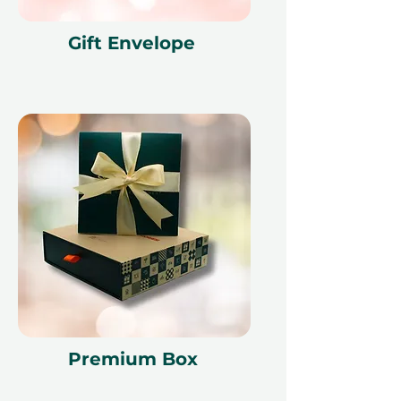
ухода и комфорта на ночь
Настраиваемый отдых –
Gift Envelope
получатели выбирают
местоположение, отель и
дополнительные услуги СПА
Варианты по всему миру –
тысячи СПА-отелей на выбор в
любой точке планеты
Идеально для любого повода –
дни рождения, годовщины,
свадьбы или просто так
Условия
Отмена или изменение
Premium Box
бронирований невозможны. Как
только вы получили