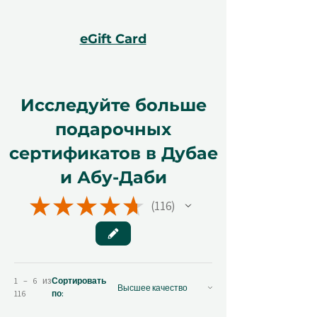
eGift Card
Исследуйте больше
подарочных
сертификатов в Дубае
и Абу-Даби
★
★
★
★
★
116
116
1 – 6 из
Сортировать
116
по: