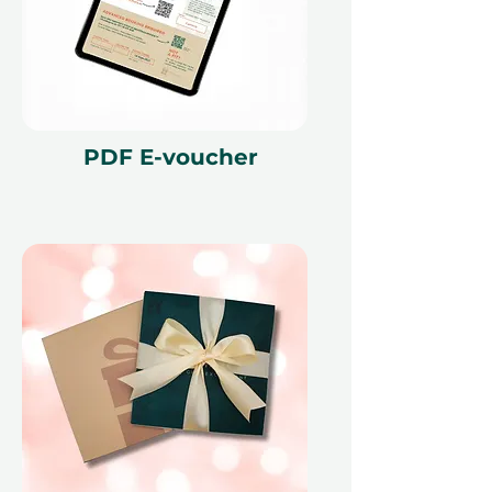
момента покупки.
Опция бесплатного
обмена:
Обменяйте на любое
другое впечатление, если
планы изменятся.
Подарочная
PDF E-voucher
Упаковка:
Доступно как
электронный сертификат или в
нашей элегантной упаковке.
Примечание:
Местные
туристические налоги и сборы
могут применяться, подлежат
оплате при регистрации.
Почему это отличный подарок
Идеальный побег — побалуйте
кого-то особенного днём