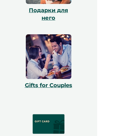
Подарки для
него
Gifts for Couples