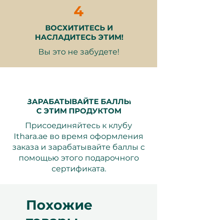
4
Превратите обычные выходные в
ВОСХИТИТЕСЬ И
восстановительный отдых с
СПА-
НАСЛАДИТЕСЬ ЭТИМ!
выходные для двоих: 1 ночь для
Вы это не забудете!
двоих
подарочный сертификат.
Идеально для пар, которые
любят расслабление и роскошь,
этот сертификат предлагает ночь
в отобранном 3-5 звездочном
ЗАРАБАТЫВАЙТЕ БАЛЛЫ
отеле с СПА-фасилитетами,
С ЭТИМ ПРОДУКТОМ
включая завтрак.
Присоединяйтесь к клубу
Ithara.ae во время оформления
заказа и зарабатывайте баллы с
помощью этого подарочного
Если ваш получатель мечтает о
сертификата.
том, чтобы расслабиться в
спокойном СПА, поплавать в
крытом бассейне или
Похожие
насладиться блаженным парным