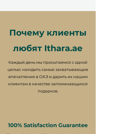
подтверждение бронирования,
оно является окончательным.
Почему клиенты
любят Ithara.ae
Мелкий шрифт 📜
Каждый день мы просыпаемся с одной
Этот подарочный сертификат
целью: находить самые захватывающие
действителен в течение 12
впечатления в ОАЭ и дарить их нашим
месяцев и имеет уникальный код
клиентам в качестве запоминающихся
идентификации, может быть
подарков.
использован только один раз, не
может быть обменян на
наличные, заменен в случае
утери и не подлежит возврату.
Подарочный сертификат должен
100% Satisfaction Guarantee
быть указан при использовании и
может быть использован только