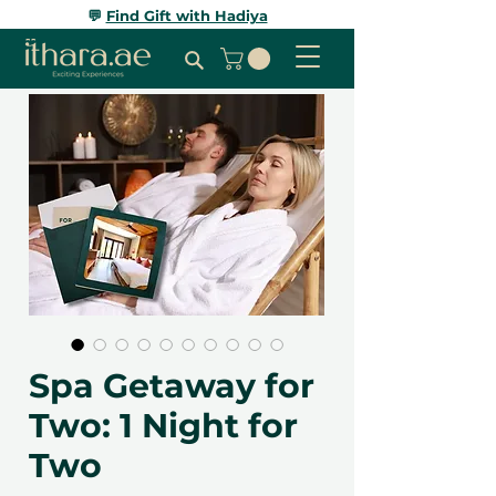
💬
Find Gift with Hadiya
Spa Getaway for
Two: 1 Night for
Two