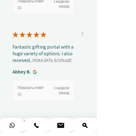
Показать ответ
1 неделю
назад
(1)
★
★
★
★
★
Fantastic gifting portal with a
huge variety of options. I also
received...
ПОКАЗАТЬ БОЛЬШЕ
Abbey B.
Показать ответ
2 недели
назад
(1)
★
★
★
★
★
Really prompt response and