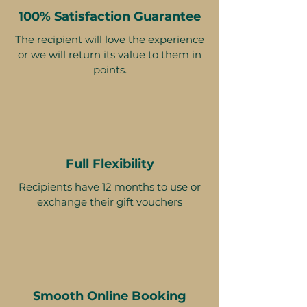
100% Satisfaction Guarantee
Мелкий шрифт 📜
The recipient will love the experience
or we will return its value to them in
Этот подарочный сертификат
points.
действителен в течение 12
месяцев и имеет уникальный код
идентификации, может быть
использован только один раз, не
может быть обменян на
наличные, заменен в случае
Full Flexibility
утери и не подлежит возврату.
Recipients have 12 months to use or
Подарочный сертификат должен
exchange their gift vouchers
быть указан при использовании и
может быть использован только
на ithara.ae. Требуется
предварительное бронирование,
которое подлежит наличию;
бронирование на тот же день не
Smooth Online Booking
может быть обработано из-за