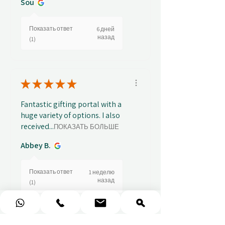
Sou
Показать ответ
6 дней
назад
(1)
★
★
★
★
★
Fantastic gifting portal with a
huge variety of options. I also
received...
ПОКАЗАТЬ БОЛЬШЕ
Abbey B.
Показать ответ
1 неделю
назад
(1)