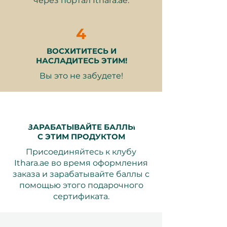
через портал Ithara.ae.
идеальным отдыхом.
бронирования невозможно
после подтверждения.
4
ВОСХИТИТЕСЬ И
Подарите максимальное
НАСЛАДИТЕСЬ ЭТИМ!
романтическое бегство с
Вы это не забудете!
подарочным сертификатом
"Романтический отдых для двоих:
1 ночь для двоих". Будь то
годовщина, медовый месяц или
просто заслуженный отдых, этот
ЗАРАБАТЫВАЙТЕ БАЛЛЫ
подарок приглашает пары
С ЭТИМ ПРОДУКТОМ
разделить незабываемый момент
Присоединяйтесь к клубу
вместе. От заката в Дубае до
Ithara.ae во время оформления
спокойных пляжей Мальдив или
заказа и зарабатывайте баллы с
очаровательных европейских
помощью этого подарочного
улиц в Париже или Вене —
сертификата.
направление зависит от них.