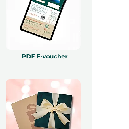
предпочитаемые даты (в
зависимости от доступности и
черных дат).
Подтверждение без лишних
хлопот:
Получите подробное
подтверждение со всей
информацией по
бронированию.
Действие в течение 12
PDF E-voucher
месяцев:
Используйте в любое
время в течение года с
момента покупки.
Опция бесплатного
обмена:
Обменяйте на любое
другое впечатление, если
планы изменятся.
Подарочная
Упаковка:
Доступно как
электронный сертификат или в
нашей элегантной упаковке.