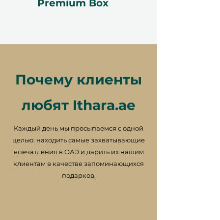
Premium Box
Созданы для качественного
времени и значимых
моментов вместе
Глобальная гибкость –
выбирайте из тысяч отелей по
всему миру
Почему клиенты
любят Ithara.ae
Условия
Отмена или изменение
Каждый день мы просыпаемся с одной
бронирований невозможны. Как
целью: находить самые захватывающие
только вы получили
впечатления в ОАЭ и дарить их нашим
подтверждение бронирования,
клиентам в качестве запоминающихся
оно является окончательным.
подарков.