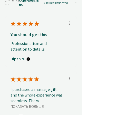
1 – 6 из
Сортировать
115
по:
★
★
★
★
★
You should get this!
Professionalism and
attention to details
Ulpan N.
★
★
★
★
★
I purchased a massage gift
and the whole experience was
seamless. The w...
ПОКАЗАТЬ БОЛЬШЕ