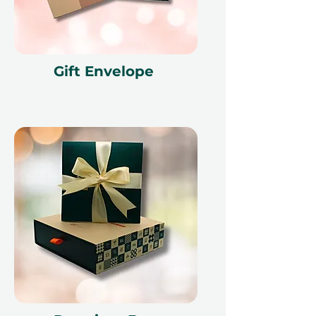
Примечание:
Местные
туристические налоги и сборы
могут применяться, подлежат
оплате при регистрации.
Gift Envelope
Почему это отличный подарок
Идеально для романтических
случаев – идеально для
празднования годовщин,
медового месяца или
спонтанных романтических
поездок
Полная свобода – пара
выбирает, когда и куда ехать,
от пляжей до городов
Поистине незабываемые –