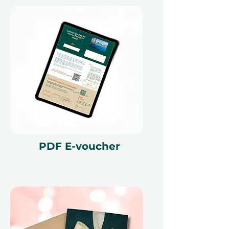
безопасного для еды финиша
3. Мастер-класс по
терракотовой глине
Натуральная красноватая
глина, обожжённая в печи и
покрытая глазурью
Идеально подходит для
функциональных предметов,
PDF E-voucher
таких как кружки и тарелки
Безопасно для пищи с
прочным, глянцевым
покрытием
Никакой живописи не
требуется — мы покрываем
глазурью и обжигаем за вас