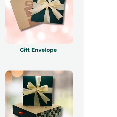
Готов к получению в
1–2
недели
Лепка на гончарном круге или
ручная лепка – Выбор стиля
Гончарное дело
– Идеально для
Gift Envelope
новичков, которые хотят
попробовать традиционное
искусство работы с глиной на
гончарном круге. Выбирайте из
таких сессий, как
Колесо для
начинающих
или
От грязи до
кружки
чтобы научиться
формировать ваше творение под
руководством экспертов.
Ручное формирование
–