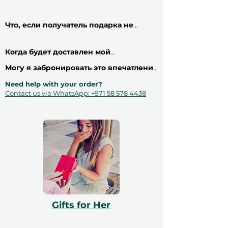
​
Шаг 1:
Выберите вариант подарочного
12 месяцев и включают бесплатный
genuine?
сертификата и тип сертификата
обмен. Узнайте больше о сроке
​All our partners are verified and tested. We
(электронный или физический,
действия сертификатов на нашем
блог
always guarantee 100% satisfaction for the
Что, если получатель подарка не
смотрите различные варианты ниже).
gift voucher recipient. Check our verified
понравится этот сертификат?
​
Шаг 2:
Введите имя получателя
reviews to see how our customers enjoy
Без проблем! Все сертификаты могут
Когда будет доставлен мой
сертификата (так, как оно будет указано
Этот подарочный сертификат
the service.
быть обменены на впечатление той же
Google reviews
сертификат?
на сертификате) и необязательное
действителен в течение 12
стоимости. Если они захотят поменять,
Могу я забронировать это впечатление
Для каждого подарочного сертификата
сообщение, которое вы хотите
это можно легко сделать через нашу
для себя?
месяцев и имеет уникальный
вы можете выбрать желаемый тип.
Need help with your order?
добавить.
Шаг 3:
Добавьте сертификат в
платформу
Абсолютно! Просто приобретите этот
идентификационный код, может
Contact us via WhatsApp: +971 58 578 4438
корзину и укажите свои данные. Мы
сертификат с типом e-вoucher, вы
быть использован только один
отправим сертификат и
получите сертификат на ваш email, а
раз, не подлежит обмену на
подтверждение заказа на ваш email.
затем сможете воспользоваться им,
наличные, замене в случае
Если вы выбрали физический
следуя инструкциям на сертификате.
потери и не подлежит возврату.
сертификат, укажите адрес доставки.
Для проверки доступности перед
Подарочный сертификат должен
​
Шаг 4:
Завершите платеж через
покупкой просто найдите раздел
быть указан в момент
защищённый платежный шлюз (мы
«Проверить доступность» на этой
использования и может быть
принимаем все основные карты). Вы
странице
получите подтверждение на email
использован только на сайте
сразу же.
ithara.ae. Необходимо提前
Gifts for Her
​
Шаг 5:
Как только получатель подарка
бронирование, которое зависит
захочет воспользоваться сертификатом,
от наличия мест; бронирование
он может обменять его через наш сайт,