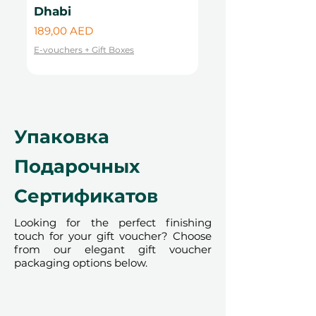
декорирования дома
Dhabi
Цена
99,00 AED
Идеально для тех, кто ищет
Цена
189,00 AED
E-vouchers + Gift Boxes
быстрое, креативное
впечатление без ожидания
E-vouchers + Gift Boxes
обжига в печи
2. Мастер-класс по
Упаковка
керамической глине
Подарочных
Обожжённый в печи для
Сертификатов
прочного и долговечного
результата
Looking for the perfect finishing
Идеально подходит для
touch for your gift voucher? Choose
функциональных предметов,
from our elegant gift voucher
таких как кружки, тарелки или
packaging options below.
миски
Включает
обжиг bisque и
глазури
для глянцевого,