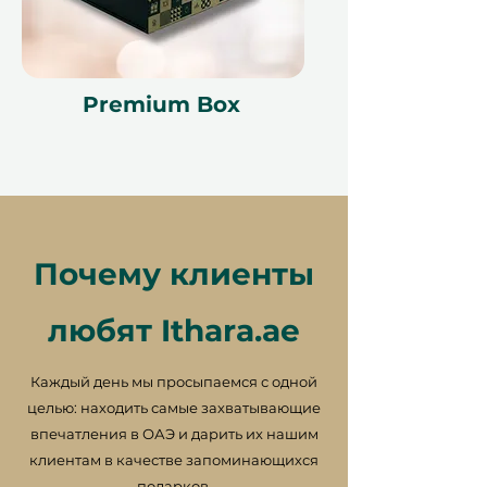
Отлично подходит для тех, кто
предпочитает лепить без
гончарного круга. Выбирайте
из
Ручное формирование для
Premium Box
начинающих, пластики,
прищепки,
или
Кручение
чтобы
лепить глину руками и
исследовать творческую свободу.
Почему клиенты
Почему это отличный подарок
любят Ithara.ae
Идеально для всех
– Идеально
для друзей, пар или любого,
Каждый день мы просыпаемся с одной
кто жаждет творческого
целью: находить самые захватывающие
побега
впечатления в ОАЭ и дарить их нашим
Расслабляющее и
клиентам в качестве запоминающихся
Награждающее
–
подарков.