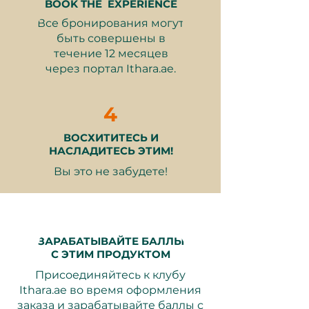
не вещи
.
BOOK THE EXPERIENCE
Все бронирования могут
быть совершены в
течение 12 месяцев
Что включено
через портал Ithara.ae.
90-минутный
Гончарное
4
дело
или
Ручное
формирование
мастер-класс
ВОСХИТИТЕСЬ И
Все материалы: глина,
НАСЛАДИТЕСЬ ЭТИМ!
инструменты, фартук и
Вы это не забудете!
консультации от
профессиональных
инструкторов
2 обжига
– Обжиг бисквита и
обжиг глазури (для
ЗАРАБАТЫВАЙТЕ БАЛЛЫ
керамических и терракотовых
С ЭТИМ ПРОДУКТОМ
вариантов).
Присоединяйтесь к клубу
Выбор варианта керамики
Ithara.ae во время оформления
(смотрите ниже)
заказа и зарабатывайте баллы с