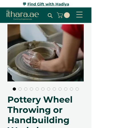
💬
Find Gift with Hadiya
Pottery Wheel
Throwing or
Handbuilding