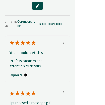
1 – 6 из
Сортировать
115
по:
★
★
★
★
★
You should get this!
Professionalism and
attention to details
Ulpan N.
★
★
★
★
★
I purchased a massage gift