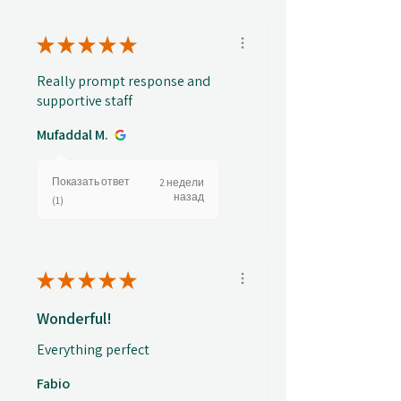
★
★
★
★
★
Really prompt response and
supportive staff
Mufaddal M.
Показать ответ
2 недели
назад
(1)
★
★
★
★
★
Wonderful!
Everything perfect
Fabio