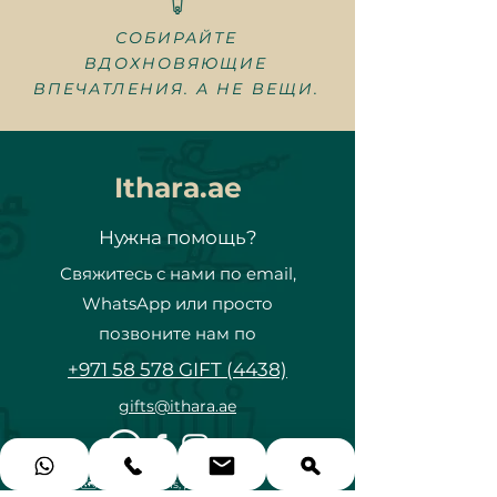
СОБИРАЙТЕ
ВДОХНОВЯЮЩИЕ
ВПЕЧАТЛЕНИЯ. А НЕ ВЕЩИ.
Ithara.ae
Нужна помощь?
Свяжитесь с нами по email,
WhatsApp или просто
позвоните нам по
+971 58 578 GIFT (4438)
gifts@ithara.ae
🗺️ Emirates Hills, Дубай, ОАЭ