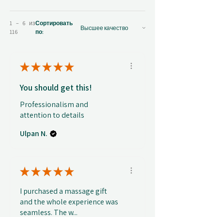
1 – 6 из
Сортировать
116
по:
★
★
★
★
★
You should get this!
Professionalism and
attention to details
Ulpan N.
★
★
★
★
★
I purchased a massage gift
and the whole experience was
seamless. The w...